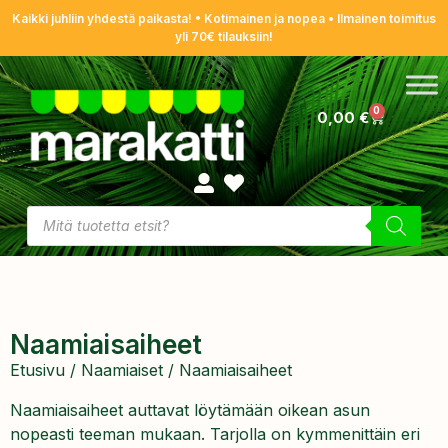
Kaikki juhliin yhdestä paikasta! • Kotimainen ja nopea • Ilmainen toimitus
yli 70€ tilauksiin!
0
0,00
€
Naamiaisaiheet
Etusivu
/
Naamiaiset
/ Naamiaisaiheet
Naamiaisaiheet auttavat löytämään oikean asun
nopeasti teeman mukaan. Tarjolla on kymmenittäin eri