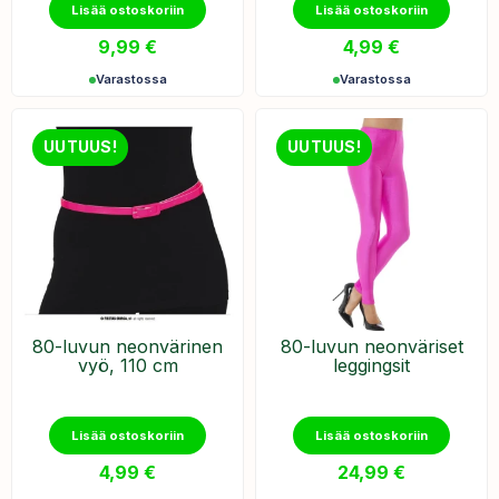
Lisää ostoskoriin
Lisää ostoskoriin
9,99
€
4,99
€
Varastossa
Varastossa
UUTUUS!
UUTUUS!
80-luvun ​neonvärinen
80-luvun neonväriset
vyö, 110 cm
leggingsit
Lisää ostoskoriin
Lisää ostoskoriin
4,99
€
24,99
€