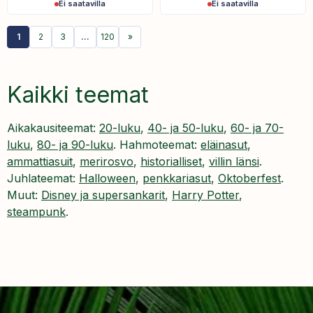
Ei saatavilla
Ei saatavilla
1
2
3
…
120
»
Kaikki teemat
Aikakausiteemat:
20-luku
,
40- ja 50-luku
,
60- ja 70-
luku
,
80- ja 90-luku
. Hahmoteemat:
eläinasut
,
ammattiasuit
,
merirosvo
,
historialliset
,
villin länsi
.
Juhlateemat:
Halloween
,
penkkariasut
,
Oktoberfest
.
Muut:
Disney ja supersankarit
,
Harry Potter
,
steampunk
.