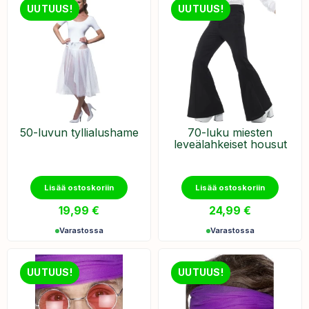
UUTUUS!
UUTUUS!
50-luvun tyllialushame
70-luku miesten
leveälahkeiset housut
Lisää ostoskoriin
Lisää ostoskoriin
19,99
€
24,99
€
Varastossa
Varastossa
UUTUUS!
UUTUUS!