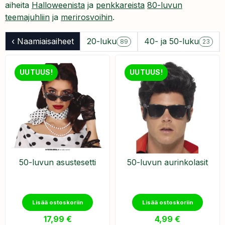
aiheita
Halloweenista
ja
penkkareista
80-luvun
teemajuhliin
ja
merirosvoihin
.
‹ Naamiaisaiheet
20-luku
40- ja 50-luku
89
23
UUTUUS!
UUTUUS!
50-luvun asustesetti
50-luvun aurinkolasit
Lisää ostoskoriin
Lisää ostoskoriin
17,99
€
4,99
€