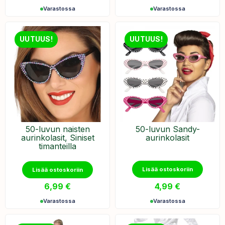
Varastossa
Varastossa
UUTUUS!
UUTUUS!
50-luvun naisten
50-luvun Sandy-
aurinkolasit, Siniset
aurinkolasit
timanteilla
Lisää ostoskoriin
Lisää ostoskoriin
6,99
€
4,99
€
Varastossa
Varastossa