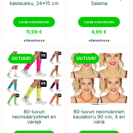
käsilaukku, 24*15 cm
Salama
Lisää ostoskoriin
Lisää ostoskoriin
11,99
€
4,99
€
Varastossa
Varastossa
UUTUUS!
UUTUUS!
80-luvun
80-luvun neonvärinen
neonsäärystimet eri
kaulakoru 90 cm, 4 eri
värejä
väriä