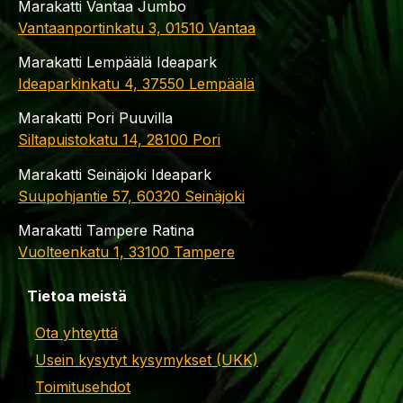
Marakatti Vantaa Jumbo
Vantaanportinkatu 3, 01510 Vantaa
Marakatti Lempäälä Ideapark
Ideaparkinkatu 4, 37550 Lempäälä
Marakatti Pori Puuvilla
Siltapuistokatu 14, 28100 Pori
Marakatti Seinäjoki Ideapark
Suupohjantie 57, 60320 Seinäjoki
Marakatti Tampere Ratina
Vuolteenkatu 1, 33100 Tampere
Tietoa meistä
Ota yhteyttä
Usein kysytyt kysymykset (UKK)
Toimitusehdot