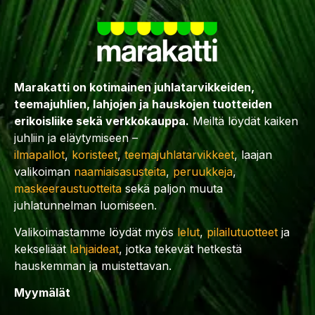
Marakatti on kotimainen juhlatarvikkeiden,
teemajuhlien, lahjojen ja hauskojen tuotteiden
erikoisliike sekä verkkokauppa.
Meiltä löydät kaiken
juhliin ja eläytymiseen –
ilmapallot
,
koristeet
,
teemajuhlatarvikkeet
, laajan
valikoiman
naamiaisasusteita
,
peruukkeja
,
maskeeraustuotteita
sekä paljon muuta
juhlatunnelman luomiseen.
Valikoimastamme löydät myös
lelut
,
pilailutuotteet
ja
kekseliäät
lahjaideat
, jotka tekevät hetkestä
hauskemman ja muistettavan.
Myymälät