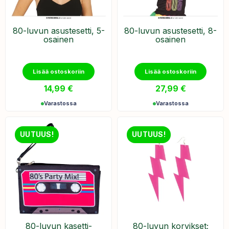
80-luvun asustesetti, 5-
​80-luvun asustesetti, 8-
osainen
osainen
Lisää ostoskoriin
Lisää ostoskoriin
14,99
€
27,99
€
Varastossa
Varastossa
UUTUUS!
UUTUUS!
80-luvun kasetti-
80-luvun korvikset;