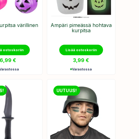
rpitsa värillinen
Ämpäri pimeässä hohtava
kurpitsa
ä ostoskoriin
Lisää ostoskoriin
6,99
€
3,99
€
Varastossa
Varastossa
S!
UUTUUS!