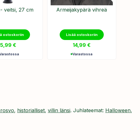
- veitsi, 27 cm
Armeijakypärä vihreä
ä ostoskoriin
Lisää ostoskoriin
5,99
€
14,99
€
Varastossa
Varastossa
irosvo
,
historialliset
,
villin länsi
. Juhlateemat:
Halloween
,