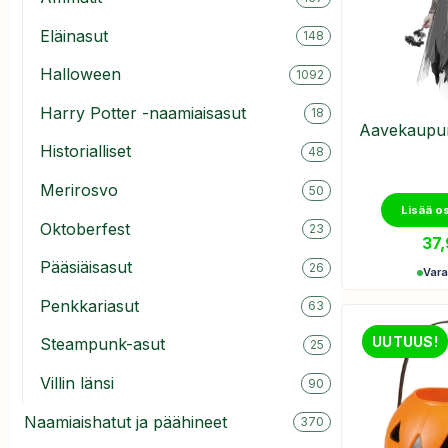
Eläinasut
148
Halloween
1092
Harry Potter -naamiaisasut
18
Aavekaupun
Historialliset
48
Merirosvo
50
Lisää o
Oktoberfest
23
37
Pääsiäisasut
26
Var
Penkkariasut
63
UUTUUS!
Steampunk-asut
25
Villin länsi
90
Naamiaishatut ja päähineet
370