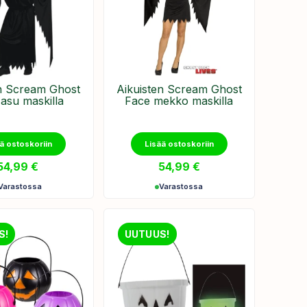
en Scream Ghost
Aikuisten Scream Ghost
asu maskilla
Face mekko maskilla
ä ostoskoriin
Lisää ostoskoriin
54,99
€
54,99
€
Varastossa
Varastossa
S!
UUTUUS!