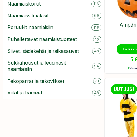
Naamiaiskorut
116
Naamiaissilmälasit
69
Ämpäri 
Peruukit naamiaisiin
116
Puhallettavat naamiaistuotteet
10
Lisää o
Siivet, sädekehät ja taikasauvat
48
5,
Sukkahousut ja leggingsit
94
Var
naamiaisiin
Tekoparrat ja tekoviikset
31
UUTUUS!
Viitat ja hameet
48