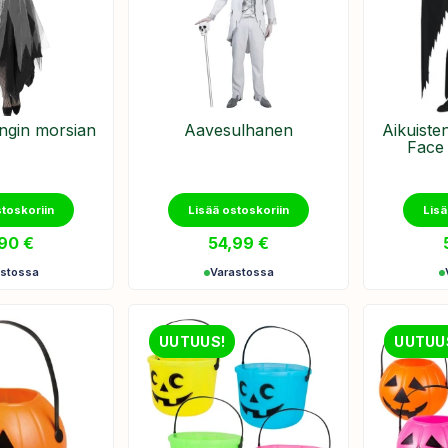
gin morsian
Aavesulhanen
Aikuist
Face 
stoskoriin
Lisää ostoskoriin
Lisä
,90
€
54,99
€
astossa
Varastossa
UUTUUS!
UUTUU