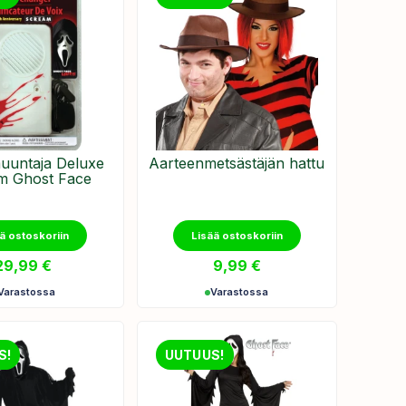
untaja Deluxe
Aarteenmetsästäjän hattu
m Ghost Face
ä ostoskoriin
Lisää ostoskoriin
29,99
€
9,99
€
Varastossa
Varastossa
S!
UUTUUS!