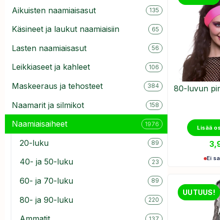
Aikuisten naamiaisasut
135
Käsineet ja laukut naamiaisiin
65
Lasten naamiaisasut
56
Leikkiaseet ja kahleet
106
Maskeeraus ja tehosteet
384
80-luvun pi
Naamarit ja silmikot
158
Naamiaisaiheet
1976
Lisää o
20-luku
3,
89
Ei sa
40- ja 50-luku
23
60- ja 70-luku
89
UUTUUS!
80- ja 90-luku
220
Ammatit
137