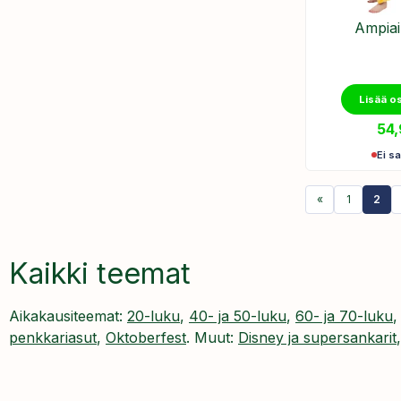
Ampiai
Lisää o
54
Ei sa
«
1
2
Kaikki teemat
Aikakausiteemat:
20-luku
,
40- ja 50-luku
,
60- ja 70-luku
penkkariasut
,
Oktoberfest
. Muut:
Disney ja supersankarit