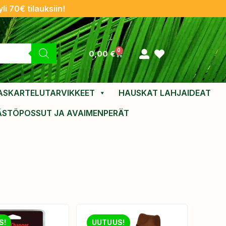
li 70€ tilauksiin!
0
0,00
€
ASKARTELUTARVIKKEET
HAUSKAT LAHJAIDEAT
ÄSTÖPOSSUT JA AVAIMENPERÄT
S!
UUTUUS!