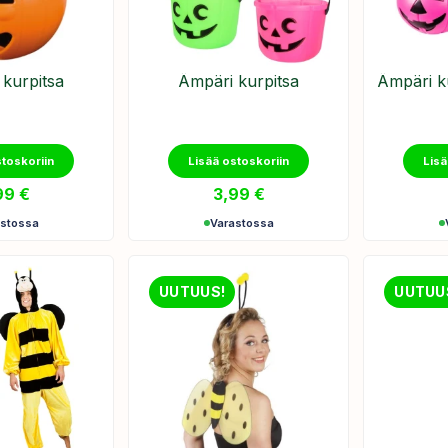
kurpitsa
Ämpäri kurpitsa
Ämpäri ku
stoskoriin
Lisää ostoskoriin
Lisä
99
€
3,99
€
astossa
Varastossa
UUTUUS!
UUTUU