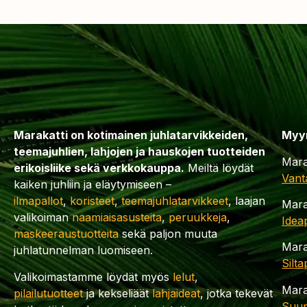
Marakatti on kotimainen juhlatarvikkeiden,
Myy
teemajuhlien, lahjojen ja hauskojen tuotteiden
Mara
erikoisliike sekä verkkokauppa.
Meiltä löydät
Vant
kaiken juhliin ja eläytymiseen –
ilmapallot
,
koristeet
,
teemajuhlatarvikkeet
, laajan
Mara
valikoiman
naamiaisasusteita
,
peruukkeja
,
Idea
maskeeraustuotteita
sekä paljon muuta
Mara
juhlatunnelman luomiseen.
Silt
Valikoimastamme löydät myös
lelut
,
Mara
pilailutuotteet
ja kekseliäät
lahjaideat
, jotka tekevät
Suup