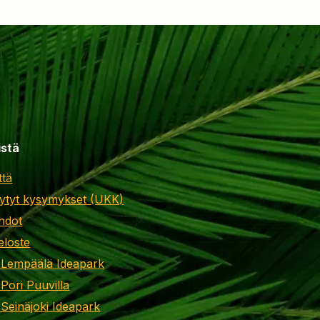
istä
ttä
ytyt kysymykset (UKK)
hdot
eloste
 Lempäälä Ideapark
 Pori Puuvilla
 Seinäjoki Ideapark