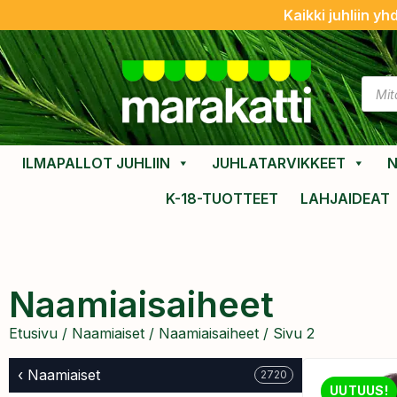
Kaikki juhliin yh
ILMAPALLOT JUHLIIN
JUHLATARVIKKEET
N
K-18-TUOTTEET
LAHJAIDEAT
Naamiaisaiheet
Etusivu
/
Naamiaiset
/
Naamiaisaiheet
/ Sivu 2
‹ Naamiaiset
2720
UUTUUS!