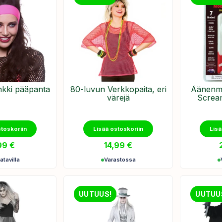
nkki pääpanta
​80-luvun Verkkopaita, eri
Äänenmu
värejä
Screa
stoskoriin
Lisää ostoskoriin
Lisä
99
€
14,99
€
atavilla
Varastossa
UUTUUS!
UUTUU