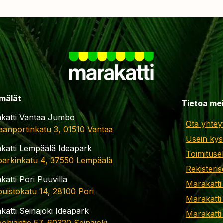
mälät
Tietoa me
katti Vantaa Jumbo
Ota yhtey
aanportinkatu 3, 01510 Vantaa
Usein kys
katti Lempäälä Ideapark
Toimituse
parkinkatu 4, 37550 Lempäälä
Rekisteris
katti Pori Puuvilla
Marakatti
apuistokatu 14, 28100 Pori
Marakatti
katti Seinäjoki Ideapark
Marakatti
ohjantie 57, 60320 Seinäjoki