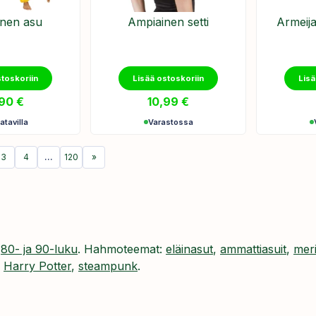
nen asu
Ampiainen setti
Armeija
stoskoriin
Lisää ostoskoriin
Lisä
,90
€
10,99
€
atavilla
Varastossa
3
4
…
120
»
,
80- ja 90-luku
. Hahmoteemat:
eläinasut
,
ammattiasuit
,
mer
,
Harry Potter
,
steampunk
.