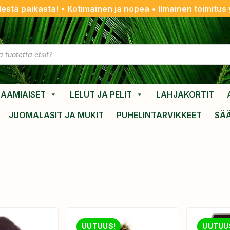
destä paikasta! • Kotimainen ja nopea • Ilmainen toimitus y
AAMIAISET
LELUT JA PELIT
LAHJAKORTIT
JUOMALASIT JA MUKIT
PUHELINTARVIKKEET
SÄ
UUTUUS!
UUTUU