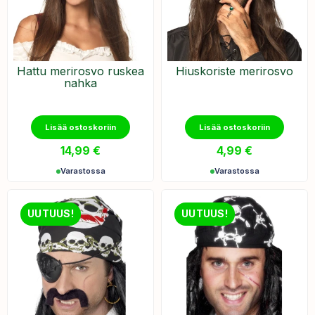
Hattu merirosvo ruskea
Hiuskoriste merirosvo
nahka
Lisää ostoskoriin
Lisää ostoskoriin
14,99
€
4,99
€
Varastossa
Varastossa
UUTUUS!
UUTUUS!