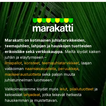
Marakatti on kotimainen juhlatarvikkeiden,
teemajuhlien, lahjojen ja hauskojen tuotteiden
erikoisliike sekä verkkokauppa.
Meiltä löydät kaiken
juhliin ja eläytymiseen –
ilmapallot
,
koristeet
,
teemajuhlatarvikkeet
, laajan
valikoiman
naamiaisasusteita
,
peruukkeja
,
maskeeraustuotteita
sekä paljon muuta
juhlatunnelman luomiseen.
Valikoimastamme löydät myös
lelut
,
pilailutuotteet
ja
kekseliäät
lahjaideat
, jotka tekevät hetkestä
hauskemman ja muistettavan.