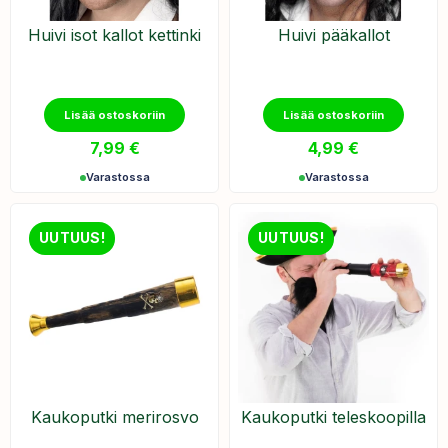
Huivi isot kallot kettinki
Huivi pääkallot
Lisää ostoskoriin
Lisää ostoskoriin
7,99
€
4,99
€
Varastossa
Varastossa
UUTUUS!
UUTUUS!
Kaukoputki merirosvo
Kaukoputki teleskoopilla