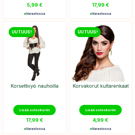
5,99
€
17,99
€
Varastossa
Varastossa
UUTUUS!
UUTUUS!
Korsettivyö nauhoilla
Korvakorut kultarenkaat
Lisää ostoskoriin
Lisää ostoskoriin
17,99
€
4,99
€
Varastossa
Varastossa