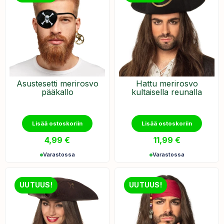
Asustesetti merirosvo
Hattu merirosvo
pääkallo
kultaisella reunalla
Lisää ostoskoriin
Lisää ostoskoriin
4,99
€
11,99
€
Varastossa
Varastossa
UUTUUS!
UUTUUS!