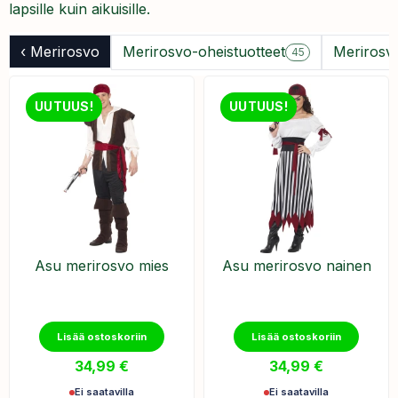
lapsille kuin aikuisille.
‹ Merirosvo
Merirosvo-oheistuotteet
Merirosv
45
UUTUUS!
UUTUUS!
Asu merirosvo mies
Asu merirosvo nainen
Lisää ostoskoriin
Lisää ostoskoriin
34,99
€
34,99
€
Ei saatavilla
Ei saatavilla