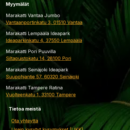
Myymälät
Marakatti Vantaa Jumbo
Vantaanportinkatu 3, 01510 Vantaa
Marakatti Lempäälä Ideapark
Ideaparkinkatu 4, 37550 Lempäälä
Marakatti Pori Puuvilla
Siltapuistokatu 14, 28100 Pori
Marakatti Seinäjoki Ideapark
Suupohjantie 57, 60320 Seinäjoki
Marakatti Tampere Ratina
Vuolteenkatu 1, 33100 Tampere
Tietoa meistä
Ota yhteyttä
Usein kysytyt kysymykset (UKK)