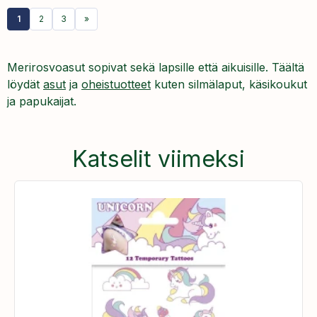
1
2
3
»
Merirosvoasut sopivat sekä lapsille että aikuisille. Täältä
löydät
asut
ja
oheistuotteet
kuten silmälaput, käsikoukut
ja papukaijat.
Katselit viimeksi