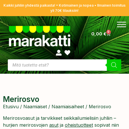
Kaikki juhliin yhdestä paikasta! • Kotimainen ja nopea • Ilmainen toimitus
yli 70€ tilauksiin!
0
0,00
€
Merirosvo
Etusivu
/
Naamiaiset
/
Naamiaisaiheet
/ Merirosvo
Merirosvoasut ja tarvikkeet seikkailumielisiin juhliin –
hurjien merirosvojen
asut
ja
oheistuotteet
sopivat niin