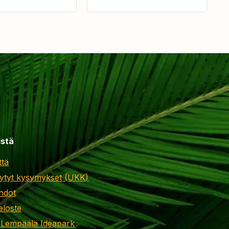
istä
ttä
ytyt kysymykset (UKK)
hdot
eloste
 Lempäälä Ideapark