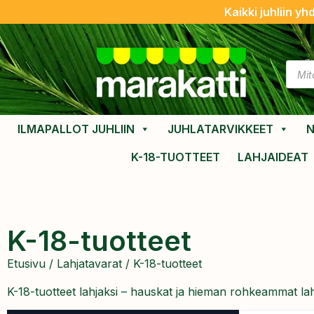
Kaikki juhliin yh
ILMAPALLOT JUHLIIN
JUHLATARVIKKEET
N
K-18-TUOTTEET
LAHJAIDEAT
K-18-tuotteet
Etusivu
/
Lahjatavarat
/ K-18-tuotteet
K-18-tuotteet lahjaksi – hauskat ja hieman rohkeammat lahjaid