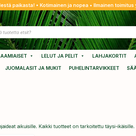
destä paikasta! • Kotimainen ja nopea • Ilmainen toimitus y
AAMIAISET
LELUT JA PELIT
LAHJAKORTIT
JUOMALASIT JA MUKIT
PUHELINTARVIKKEET
SÄ
eat aikuisille. Kaikki tuotteet on tarkoitettu täysi-ikäisille.