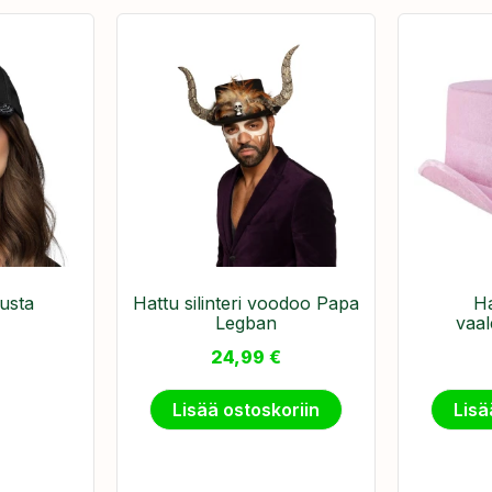
usta
Hattu silinteri voodoo Papa
Ha
Legban
vaa
24,99
€
Lisää ostoskoriin
Lisä