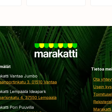
mälät
Tietoa me
katti Vantaa Jumbo
Ota yhtey
aanportinkatu 3, 01510 Vantaa
Usein kys
katti Lempäälä Ideapark
Toimituse
parkinkatu 4, 37550 Lempäälä
Rekisteris
katti Pori Puuvilla
Marakatti