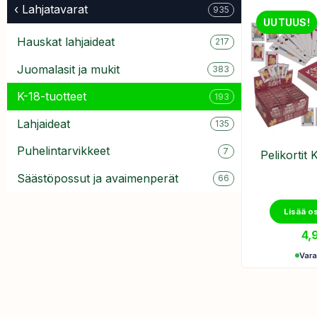
‹ Lahjatavarat
935
UUTUUS!
Hauskat lahjaideat
217
Juomalasit ja mukit
383
K-18-tuotteet
193
Lahjaideat
135
Puhelintarvikkeet
7
Pelikortit 
Säästöpossut ja avaimenperät
66
Lisää o
4,
Var