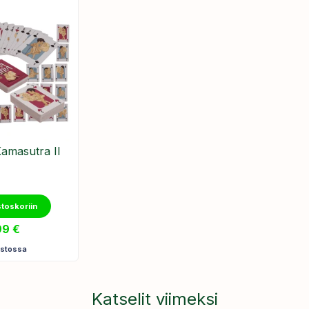
​Kamasutra II
stoskoriin
99
€
astossa
Katselit viimeksi