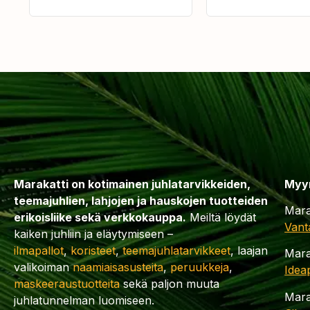
Marakatti on kotimainen juhlatarvikkeiden,
Myy
teemajuhlien, lahjojen ja hauskojen tuotteiden
Mara
erikoisliike sekä verkkokauppa.
Meiltä löydät
Vant
kaiken juhliin ja eläytymiseen –
ilmapallot
,
koristeet
,
teemajuhlatarvikkeet
, laajan
Mara
valikoiman
naamiaisasusteita
,
peruukkeja
,
Idea
maskeeraustuotteita
sekä paljon muuta
Mara
juhlatunnelman luomiseen.