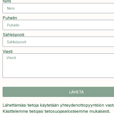
Nimi
Puhelin
Sähköposti
Viesti
LÄHETÄ
Lähettämiäsi tietoja käytetään yhteyden­otto­pyyntöön vas
Käsittelemme tietojasi
tieto­suoja­selosteemme
mukaisesti.