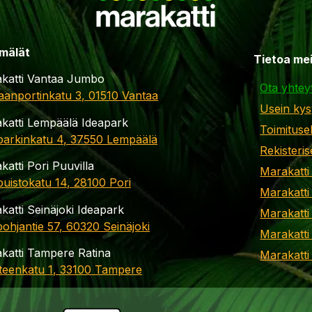
mälät
Tietoa me
katti Vantaa Jumbo
Ota yhtey
aanportinkatu 3, 01510 Vantaa
Usein kys
katti Lempäälä Ideapark
Toimituse
parkinkatu 4, 37550 Lempäälä
Rekisteris
katti Pori Puuvilla
Marakatti
apuistokatu 14, 28100 Pori
Marakatti
katti Seinäjoki Ideapark
Marakatti
ohjantie 57, 60320 Seinäjoki
Marakatti
katti Tampere Ratina
Marakatt
teenkatu 1, 33100 Tampere