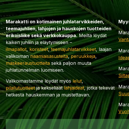
Marakatti on kotimainen juhlatarvikkeiden,
Myy
teemajuhlien, lahjojen ja hauskojen tuotteiden
Mara
erikoisliike sekä verkkokauppa.
Meiltä löydät
Vant
kaiken juhliin ja eläytymiseen –
ilmapallot
,
koristeet
,
teemajuhlatarvikkeet
, laajan
Mara
valikoiman
naamiaisasusteita
,
peruukkeja
,
Idea
maskeeraustuotteita
sekä paljon muuta
Mara
juhlatunnelman luomiseen.
Silt
Valikoimastamme löydät myös
lelut
,
Mara
pilailutuotteet
ja kekseliäät
lahjaideat
, jotka tekevät
Suup
hetkestä hauskemman ja muistettavan.
Mara
Vuol