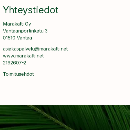
Yhteystiedot
Marakatti Oy
Vantaanportinkatu 3
01510 Vantaa
asiakaspalvelu@marakatti.net
www.marakatti.net
2192607-2
Toimitusehdot