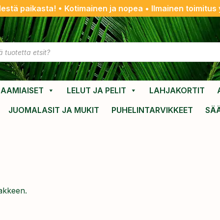
destä paikasta! • Kotimainen ja nopea • Ilmainen toimitus y
AAMIAISET
LELUT JA PELIT
LAHJAKORTIT
JUOMALASIT JA MUKIT
PUHELINTARVIKKEET
SÄ
makkeen.