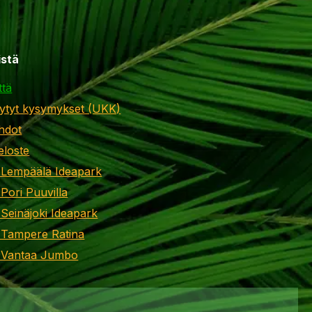
istä
ttä
ytyt kysymykset (UKK)
hdot
eloste
 Lempäälä Ideapark
 Pori Puuvilla
 Seinäjoki Ideapark
 Tampere Ratina
i Vantaa Jumbo