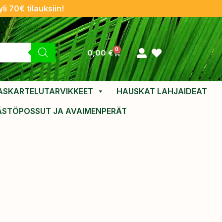
li 70€ tilauksiin!
0
0,00
€
ASKARTELUTARVIKKEET
HAUSKAT LAHJAIDEAT
ÄSTÖPOSSUT JA AVAIMENPERÄT