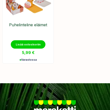
Puhelinteline eläimet
Lisää ostoskoriin
5,99
€
Varastossa