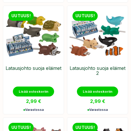
UUTUUS!
UUTUUS!
Latausjohto suoja eläimet
Latausjohto suoja eläimet
2
Lisää ostoskoriin
Lisää ostoskoriin
2,99
€
2,99
€
Varastossa
Varastossa
UUTUUS!
UUTUUS!