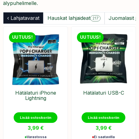
älypuhelimelle.
‹ Lahjatavarat
Hauskat lahjaideat
Juomalasit j
217
UUTUUS!
UUTUUS!
Hätälaturi iPhone
Hätälaturi USB-C
Lightning
Lisää ostoskoriin
Lisää ostoskoriin
3,99
€
3,99
€
Varastossa
Ei saatavilla