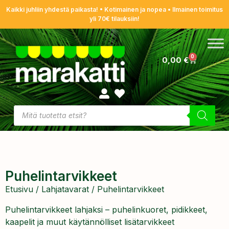
Kaikki juhliin yhdestä paikasta! • Kotimainen ja nopea • Ilmainen toimitus
yli 70€ tilauksiin!
0
0,00
€
Puhelintarvikkeet
Etusivu
/
Lahjatavarat
/ Puhelintarvikkeet
Puhelintarvikkeet lahjaksi – puhelinkuoret, pidikkeet,
kaapelit ja muut käytännölliset lisätarvikkeet