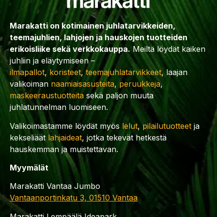
Marakatti on kotimainen juhlatarvikkeiden,
teemajuhlien, lahjojen ja hauskojen tuotteiden
erikoisliike sekä verkkokauppa.
Meiltä löydät kaiken
juhliin ja eläytymiseen –
ilmapallot
,
koristeet
,
teemajuhlatarvikkeet
, laajan
valikoiman
naamiaisasusteita
,
peruukkeja
,
maskeeraustuotteita
sekä paljon muuta
juhlatunnelman luomiseen.
Valikoimastamme löydät myös
lelut
,
pilailutuotteet
ja
kekseliäät
lahjaideat
, jotka tekevät hetkestä
hauskemman ja muistettavan.
Myymälät
Marakatti Vantaa Jumbo
Vantaanportinkatu 3, 01510 Vantaa
Marakatti Lempäälä Ideapark