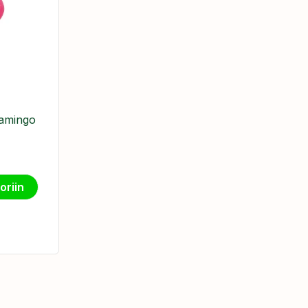
lamingo
oriin