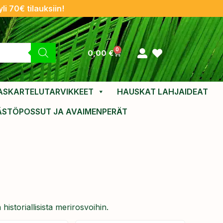
li 70€ tilauksiin!
0
0,00
€
ASKARTELUTARVIKKEET
HAUSKAT LAHJAIDEAT
ÄSTÖPOSSUT JA AVAIMENPERÄT
 historiallisista merirosvoihin.