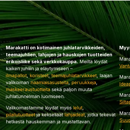
Marakatti on kotimainen juhlatarvikkeiden,
Myy
teemajuhlien, lahjojen ja hauskojen tuotteiden
Mara
erikoisliike sekä verkkokauppa.
Meiltä löydät
Vant
kaiken juhliin ja eläytymiseen –
ilmapallot
,
koristeet
,
teemajuhlatarvikkeet
, laajan
Mara
valikoiman
naamiaisasusteita
,
peruukkeja
,
Idea
maskeeraustuotteita
sekä paljon muuta
Mara
juhlatunnelman luomiseen.
Silt
Valikoimastamme löydät myös
lelut
,
Mara
pilailutuotteet
ja kekseliäät
lahjaideat
, jotka tekevät
Suup
hetkestä hauskemman ja muistettavan.