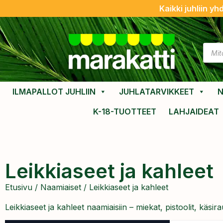
Kaikki juhliin yh
ILMAPALLOT JUHLIIN
JUHLATARVIKKEET
N
K-18-TUOTTEET
LAHJAIDEAT
Leikkiaseet ja kahleet
Etusivu
/
Naamiaiset
/ Leikkiaseet ja kahleet
Leikkiaseet ja kahleet naamiaisiin – miekat, pistoolit, käsira