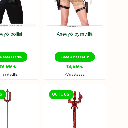
vyö poliisi
Asevyö pyssyillä
ä ostoskoriin
Lisää ostoskoriin
29,99
€
18,99
€
Ei saatavilla
Varastossa
S!
UUTUUS!