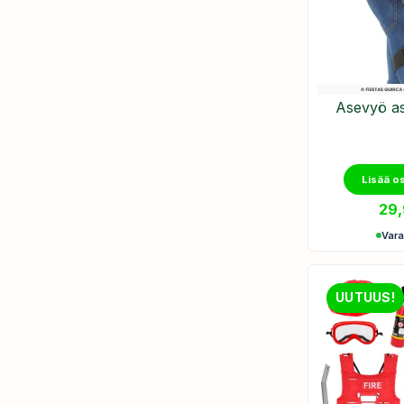
Asevyö ase
Lisää o
29
Var
UUTUUS!