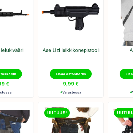
lelukivääri
Ase Uzi leikkikonepistooli
A
stoskoriin
Lisää ostoskoriin
Lisä
,99
€
9,99
€
astossa
Varastossa
UUTUUS!
UUTUU