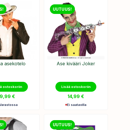
S!
UUTUUS!
ja asekotelo
Ase kivääri Joker
ä ostoskoriin
Lisää ostoskoriin
9,99
€
14,99
€
Varastossa
Ei saatavilla
S!
UUTUUS!