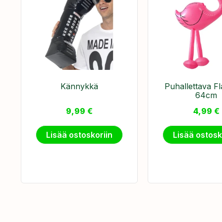
Kännykkä
Puhallettava F
64cm
9,99
€
4,99
€
Lisää ostoskoriin
Lisää ostosk