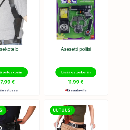
sekotelo
Asesetti poliisi
ä ostoskoriin
Lisää ostoskoriin
7,99
€
11,99
€
Varastossa
Ei saatavilla
S!
UUTUUS!