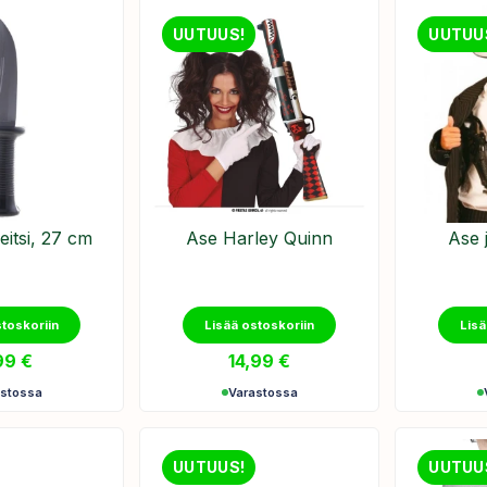
UUTUUS!
UUTUU
eitsi, 27 cm
Ase Harley Quinn
Ase 
stoskoriin
Lisää ostoskoriin
Lisä
99
€
14,99
€
astossa
Varastossa
UUTUUS!
UUTUU