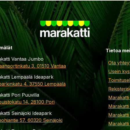
mälät
Tietoa me
katti Vantaa Jumbo
Ota yhtey
aanportinkatu 3, 01510 Vantaa
Usein kys
katti Lempäälä Ideapark
Toimituse
parkinkatu 4, 37550 Lempäälä
Rekisteris
katti Pori Puuvilla
Marakatti
apuistokatu 14, 28100 Pori
Marakatti
katti Seinäjoki Ideapark
Marakatti
ohjantie 57, 60320 Seinäjoki
Marakatti