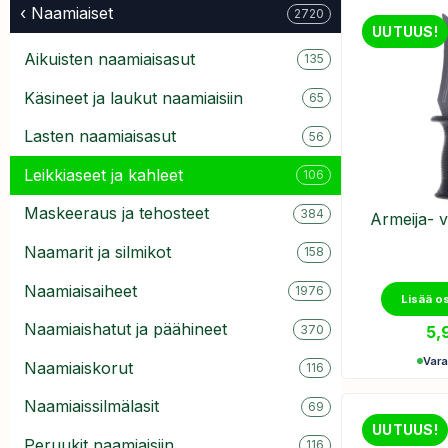
‹ Naamiaiset
2720
UUTUUS!
Aikuisten naamiaisasut
135
Käsineet ja laukut naamiaisiin
65
Lasten naamiaisasut
56
Leikkiaseet ja kahleet
106
Maskeeraus ja tehosteet
384
Armeija- v
Naamarit ja silmikot
158
Naamiaisaiheet
1976
Lisää o
Naamiaishatut ja päähineet
5,
370
Var
Naamiaiskorut
116
Naamiaissilmälasit
69
UUTUUS!
Peruukit naamiaisiin
116