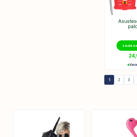
Asustese
pal
Lisää o
24
Var
1
2
3