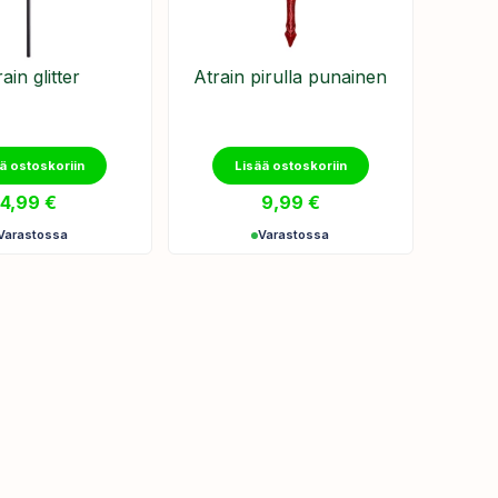
ain glitter
Atrain pirulla punainen
ä ostoskoriin
Lisää ostoskoriin
4,99
€
9,99
€
Varastossa
Varastossa