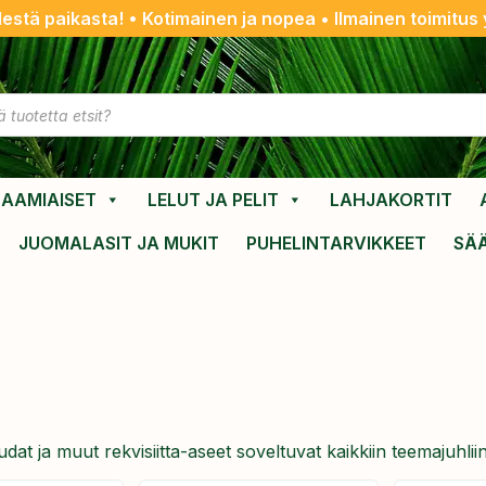
destä paikasta! • Kotimainen ja nopea • Ilmainen toimitus y
AAMIAISET
LELUT JA PELIT
LAHJAKORTIT
JUOMALASIT JA MUKIT
PUHELINTARVIKKEET
SÄ
udat ja muut rekvisiitta-aseet soveltuvat kaikkiin teemajuhliin