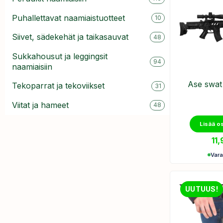
Puhallettavat naamiaistuotteet
10
Siivet, sädekehät ja taikasauvat
48
Sukkahousut ja leggingsit
94
naamiaisiin
Ase swat 
Tekoparrat ja tekoviikset
31
Viitat ja hameet
48
Lisää o
11
Var
UUTUUS!