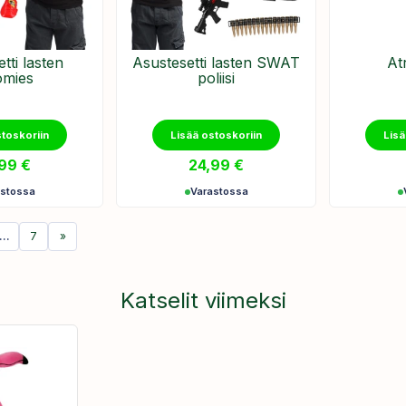
tti lasten
Asustesetti lasten SWAT
Atr
omies
poliisi
stoskoriin
Lisää ostoskoriin
Lisä
,99
€
24,99
€
astossa
Varastossa
…
7
»
Katselit viimeksi