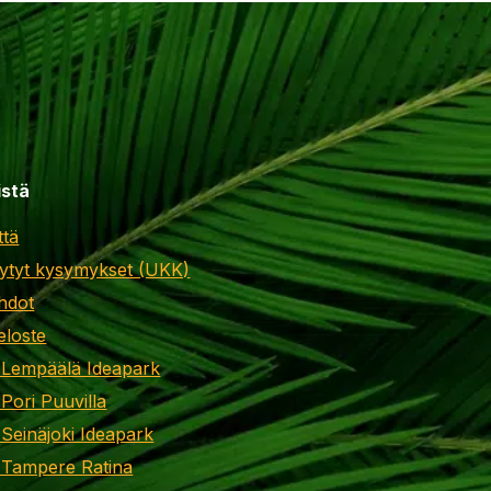
istä
ttä
ytyt kysymykset (UKK)
hdot
eloste
 Lempäälä Ideapark
 Pori Puuvilla
 Seinäjoki Ideapark
 Tampere Ratina