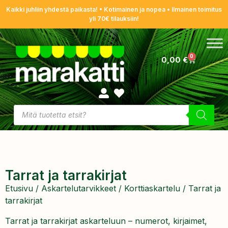
Kaikki juhliin yhdestä paikasta! • Kotimainen ja nopea • Ilmainen toimitus
yli 70€ tilauksiin!
0
0,00
€
Tarrat ja tarrakirjat
Etusivu
/
Askartelutarvikkeet
/
Korttiaskartelu
/ Tarrat ja
tarrakirjat
Tarrat ja tarrakirjat askarteluun – numerot, kirjaimet,