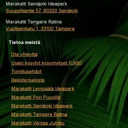
Marakatti Seinäjoki Ideapark
Suupohjantie 57, 60320 Seinäjoki
Marakatti Tampere Ratina
Vuolteenkatu 1, 33100 Tampere
Tietoa meistä
Ota yhteyttä
Usein kysytyt kysymykset (UKK)
Toimitusehdot
Rekisteriseloste
Marakatti Lempäälä Ideapark
Marakatti Pori Puuvilla
Marakatti Seinäjoki Ideapark
Marakatti Tampere Ratina
Marakatti Vantaa Jumbo