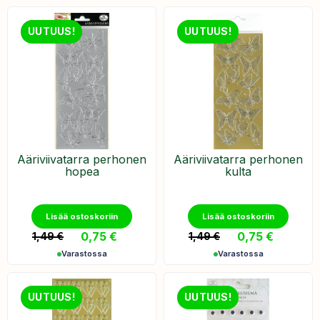
UUTUUS!
UUTUUS!
Ääriviivatarra perhonen
Ääriviivatarra perhonen
hopea
kulta
Lisää ostoskoriin
Lisää ostoskoriin
0,75
€
0,75
€
1,49
€
1,49
€
Varastossa
Varastossa
UUTUUS!
UUTUUS!