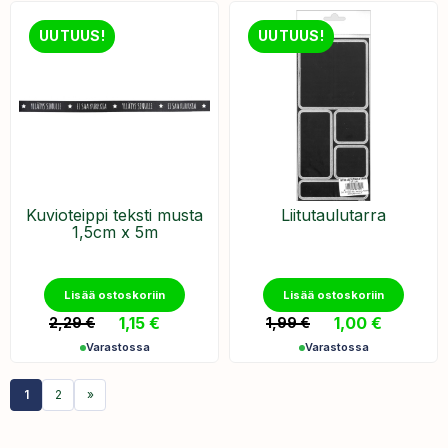
UUTUUS!
UUTUUS!
Kuvioteippi teksti musta
Liitutaulutarra
1,5cm x 5m
Lisää ostoskoriin
Lisää ostoskoriin
1,15
€
1,00
€
2,29
€
1,99
€
Varastossa
Varastossa
1
2
»