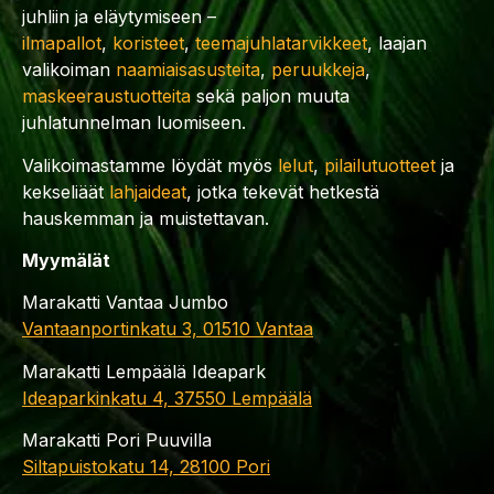
juhliin ja eläytymiseen –
ilmapallot
,
koristeet
,
teemajuhlatarvikkeet
, laajan
valikoiman
naamiaisasusteita
,
peruukkeja
,
maskeeraustuotteita
sekä paljon muuta
juhlatunnelman luomiseen.
Valikoimastamme löydät myös
lelut
,
pilailutuotteet
ja
kekseliäät
lahjaideat
, jotka tekevät hetkestä
hauskemman ja muistettavan.
Myymälät
Marakatti Vantaa Jumbo
Vantaanportinkatu 3, 01510 Vantaa
Marakatti Lempäälä Ideapark
Ideaparkinkatu 4, 37550 Lempäälä
Marakatti Pori Puuvilla
Siltapuistokatu 14, 28100 Pori