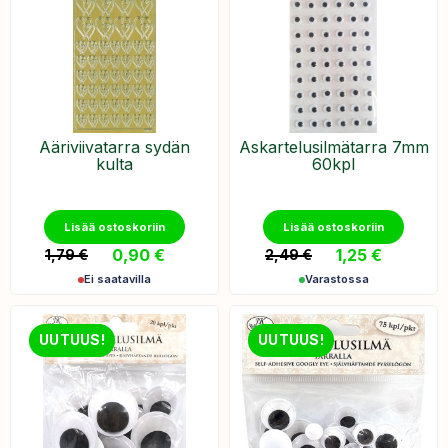
Ääriviivatarra sydän
Askartelusilmätarra 7mm
kulta
60kpl
Lisää ostoskoriin
Lisää ostoskoriin
0,90
€
1,25
€
1,79
€
2,49
€
Ei saatavilla
Varastossa
UUTUUS!
UUTUUS!