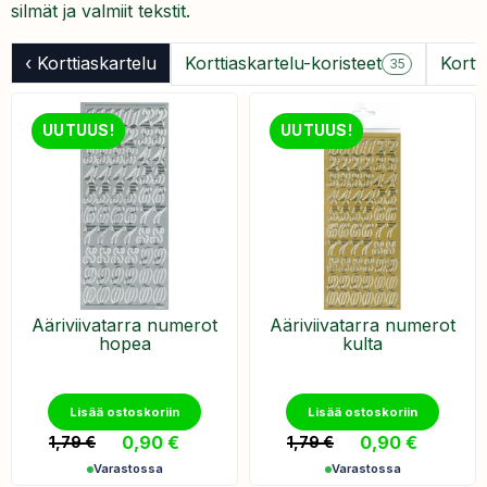
silmät ja valmiit tekstit.
‹ Korttiaskartelu
Korttiaskartelu-koristeet
Kortti
35
UUTUUS!
UUTUUS!
Ääriviivatarra numerot
Ääriviivatarra numerot
hopea
kulta
Lisää ostoskoriin
Lisää ostoskoriin
0,90
€
0,90
€
1,79
€
1,79
€
Varastossa
Varastossa