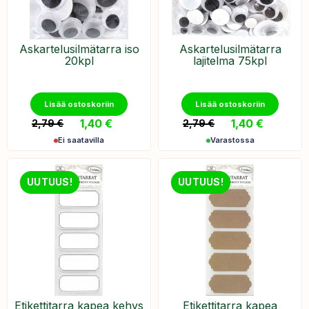
Askartelusilmätarra iso
Askartelusilmätarra
20kpl
lajitelma 75kpl
Lisää ostoskoriin
Lisää ostoskoriin
1,40
€
1,40
€
2,79
€
2,79
€
Ei saatavilla
Varastossa
UUTUUS!
UUTUUS!
Etikettitarra kapea kehys
Etikettitarra kapea