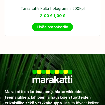
Tarra tähti kulta hologrammi 500kpl
2,00
€
1,00
€
Lisää ostoskoriin
Marakatti on kotimainen juhlatarvikkeiden,
teemajuhlien, lahjojen ja hauskojen tuotteiden
erikoisliike sekä verkkokauppa.
Meiltä löydät kaiken