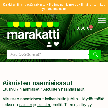
Kaikki juhliin yhdestä paikasta! • Kotimainen ja nopea • Ilmainen toimitus
yli 70€ tilauksiin!
0
0,00
€
Aikuisten naamiaisasut
Etusivu
/
Naamiaiset
/ Aikuisten naamiaisasut
Aikuisten naamiaisasut kaikenlaisiin juhliin – löydät täältä
erikseen
naisten
ja
miesten
mallit. Teemoja löytyy