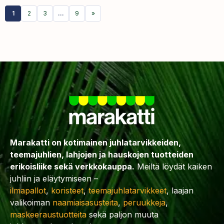
1
2
3
…
9
»
Marakatti on kotimainen juhlatarvikkeiden,
teemajuhlien, lahjojen ja hauskojen tuotteiden
erikoisliike sekä verkkokauppa.
Meiltä löydät kaiken
juhliin ja eläytymiseen –
ilmapallot
,
koristeet
,
teemajuhlatarvikkeet
, laajan
valikoiman
naamiaisasusteita
,
peruukkeja
,
maskeeraustuotteita
sekä paljon muuta