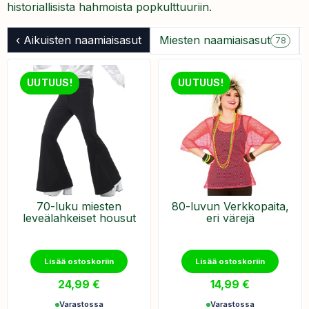
historiallisista hahmoista popkulttuuriin.
‹ Aikuisten naamiaisasut
Miesten naamiaisasut
78
UUTUUS!
UUTUUS!
70-luku miesten
​80-luvun Verkkopaita,
leveälahkeiset housut
eri värejä
Lisää ostoskoriin
Lisää ostoskoriin
24,99
€
14,99
€
Varastossa
Varastossa