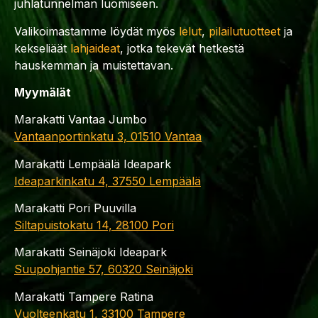
juhlatunnelman luomiseen.
Valikoimastamme löydät myös
lelut
,
pilailutuotteet
ja
kekseliäät
lahjaideat
, jotka tekevät hetkestä
hauskemman ja muistettavan.
Myymälät
Marakatti Vantaa Jumbo
Vantaanportinkatu 3, 01510 Vantaa
Marakatti Lempäälä Ideapark
Ideaparkinkatu 4, 37550 Lempäälä
Marakatti Pori Puuvilla
Siltapuistokatu 14, 28100 Pori
Marakatti Seinäjoki Ideapark
Suupohjantie 57, 60320 Seinäjoki
Marakatti Tampere Ratina
Vuolteenkatu 1, 33100 Tampere