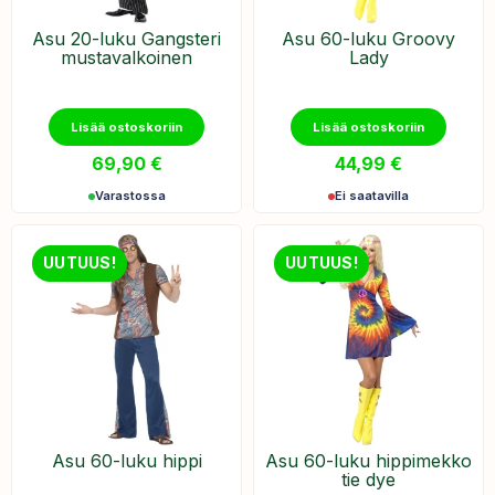
Asu 20-luku Gangsteri
Asu 60-luku Groovy
mustavalkoinen
Lady
Lisää ostoskoriin
Lisää ostoskoriin
69,90
€
44,99
€
Varastossa
Ei saatavilla
UUTUUS!
UUTUUS!
Asu 60-luku hippi
Asu 60-luku hippimekko
tie dye