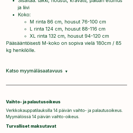
Sisältää: takki, housut, kravatti, paidan etumus
ja liivi
Koko:
M rinta 86 cm, housut 76-100 cm
L rinta 124 cm, housut 88-116 cm
XL rinta 132 cm, housut 94-120 cm
Pääsääntöisesti M-koko on sopiva vielä 180cm / 85
kg henkilölle.
Katso myymäläsaatavuus
Vaihto- ja palautusoikeus
Verkkokauppatilauksilla 14 päivän vaihto- ja palautusoikeus.
Myymälöissä 14 päivän vaihto-oikeus.
Turvalliset maksutavat