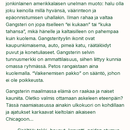
jonkinlainen amerikkalaisen unelman muoto: halu olla
joku keinolla millä hyvänsä, väärinteon ja
epäonnistumisen uhallakin. Ilman rahaa ja valtaa
Gangsteri on jopa itselleen “ei kukaan” tai “kuka
tahansa”, mikä hänelle ja kaltaisilleen on pahempaa
kuin kuolema. Gangsterityylin ikonit ovat
kaupunkimaisema, auto, pimeä katu, räätälöidyt
puvut ja konetuliaseet. Gangsterin selvin
tunnusmerkki on ammattilaisuus, siihen liittyy kunnia
omassa ryhmässä. Petos rangaistaan aina
kuolemalla. “Vaikenemisen pakko” on sääntö, johon
ei ole poikkeusta.
Gangsterin maailmassa elämä on raakaa ja naiset
kauniita. Oletko valmis ottamaan askeleen eteenpäin?
Tässä naamiaisasussa ainakin ulkokuori on kohdillaan
ja ajatukset karkaavat kieltolain aikaiseen
Chicagoon…