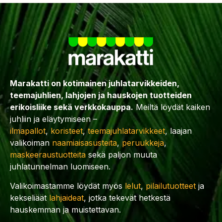
Marakatti on kotimainen juhlatarvikkeiden,
teemajuhlien, lahjojen ja hauskojen tuotteiden
erikoisliike sekä verkkokauppa.
Meiltä löydät kaiken
juhliin ja eläytymiseen –
ilmapallot
,
koristeet
,
teemajuhlatarvikkeet
, laajan
valikoiman
naamiaisasusteita
,
peruukkeja
,
maskeeraustuotteita
sekä paljon muuta
juhlatunnelman luomiseen.
Valikoimastamme löydät myös
lelut
,
pilailutuotteet
ja
kekseliäät
lahjaideat
, jotka tekevät hetkestä
hauskemman ja muistettavan.