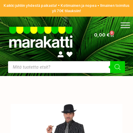
Kaikki juhliin yhdestä paikasta! • Kotimainen ja nopea • Ilmainen toimitus
yli 70€ tilauksiin!
0
0,00
€