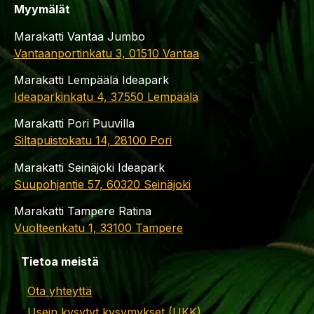
Myymälät
Marakatti Vantaa Jumbo
Vantaanportinkatu 3, 01510 Vantaa
Marakatti Lempäälä Ideapark
Ideaparkinkatu 4, 37550 Lempäälä
Marakatti Pori Puuvilla
Siltapuistokatu 14, 28100 Pori
Marakatti Seinäjoki Ideapark
Suupohjantie 57, 60320 Seinäjoki
Marakatti Tampere Ratina
Vuolteenkatu 1, 33100 Tampere
Tietoa meistä
Ota yhteyttä
Usein kysytyt kysymykset (UKK)