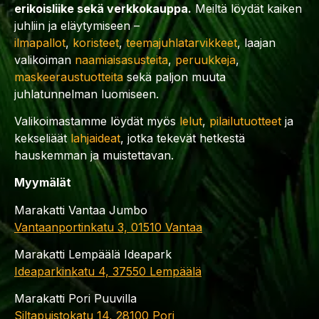
erikoisliike sekä verkkokauppa.
Meiltä löydät kaiken
juhliin ja eläytymiseen –
ilmapallot
,
koristeet
,
teemajuhlatarvikkeet
, laajan
valikoiman
naamiaisasusteita
,
peruukkeja
,
maskeeraustuotteita
sekä paljon muuta
juhlatunnelman luomiseen.
Valikoimastamme löydät myös
lelut
,
pilailutuotteet
ja
kekseliäät
lahjaideat
, jotka tekevät hetkestä
hauskemman ja muistettavan.
Myymälät
Marakatti Vantaa Jumbo
Vantaanportinkatu 3, 01510 Vantaa
Marakatti Lempäälä Ideapark
Ideaparkinkatu 4, 37550 Lempäälä
Marakatti Pori Puuvilla
Siltapuistokatu 14, 28100 Pori