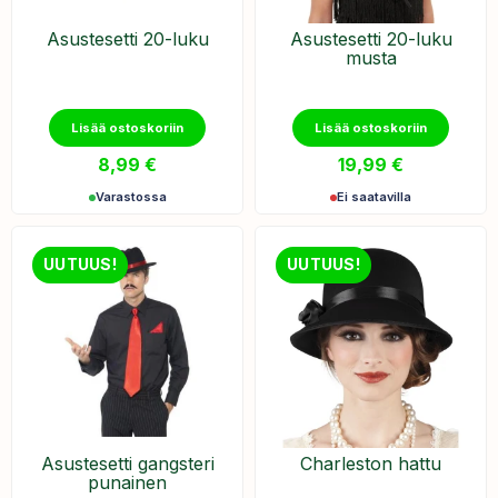
Asustesetti 20-luku
Asustesetti 20-luku
musta
Lisää ostoskoriin
Lisää ostoskoriin
8,99
€
19,99
€
Varastossa
Ei saatavilla
UUTUUS!
UUTUUS!
Asustesetti gangsteri
Charleston hattu
punainen