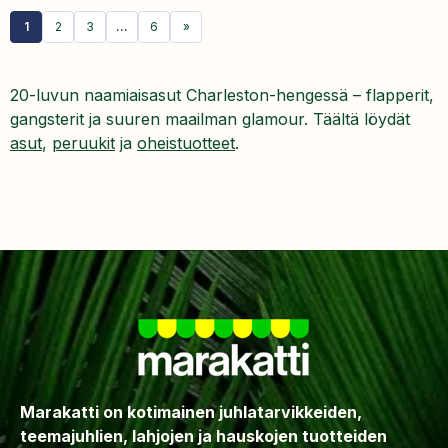
1
2
3
…
6
»
20-luvun naamiaisasut Charleston-hengessä – flapperit,
gangsterit ja suuren maailman glamour. Täältä löydät
asut
,
peruukit
ja
oheistuotteet
.
Marakatti on kotimainen juhlatarvikkeiden,
teemajuhlien, lahjojen ja hauskojen tuotteiden