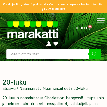
Kaikki juhliin yhdestä paikasta! • Kotimainen ja nopea • Ilmainen toimitus
yli 70€ tilauksiin!
0
0,00
€
20-luku
Etusivu
/
Naamiaiset
/
Naamiaisaiheet
/ 20-luku
20-luvun naamiaisasut Charleston-hengessä – tupsuihin
ja helmiin pukeutuneet tanssijattaret, salakuljettajat ja