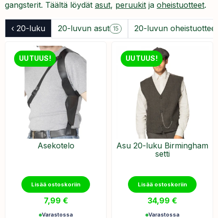
gangsterit. Täältä löydät
asut
,
peruukit
ja
oheistuotteet
.
‹ 20-luku
20-luvun asut
20-luvun oheistuottee
15
UUTUUS!
UUTUUS!
Asekotelo
Asu 20-luku Birmingham
setti
Lisää ostoskoriin
Lisää ostoskoriin
7,99
€
34,99
€
Varastossa
Varastossa