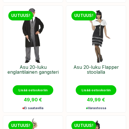
UUTUUS!
UUTUUS!
Asu 20-luku
Asu 20-luku Flapper
englantilainen gangsteri
stoolalla
Lisää ostoskoriin
Lisää ostoskoriin
49,90
€
49,99
€
Ei saatavilla
Varastossa
UUTUUS!
UUTUUS!