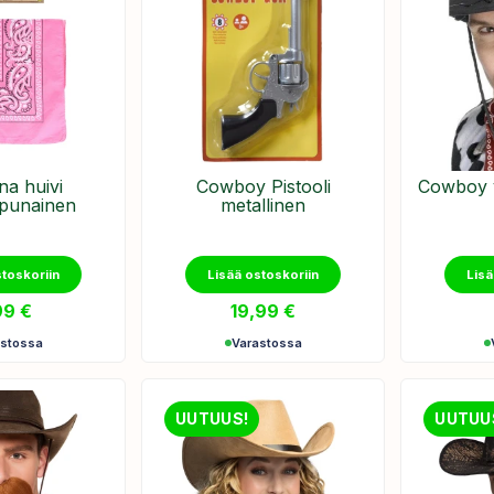
a huivi
Cowboy Pistooli
Cowboy vi
punainen
metallinen
stoskoriin
Lisää ostoskoriin
Lisä
99
€
19,99
€
astossa
Varastossa
UUTUUS!
UUTUU