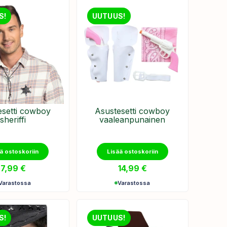
S!
UUTUUS!
esetti cowboy
Asustesetti cowboy
sheriffi
vaaleanpunainen
ä ostoskoriin
Lisää ostoskoriin
7,99
€
14,99
€
Varastossa
Varastossa
S!
UUTUUS!