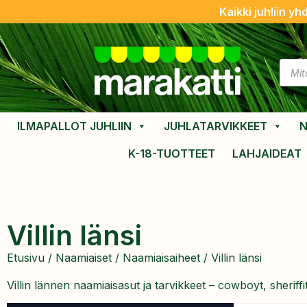
Kaikki juhliin yh
ILMAPALLOT JUHLIIN
JUHLATARVIKKEET
N
K-18-TUOTTEET
LAHJAIDEAT
Villin länsi
Etusivu
/
Naamiaiset
/
Naamiaisaiheet
/ Villin länsi
Villin lännen naamiaisasut ja tarvikkeet – cowboyt, sheriffit