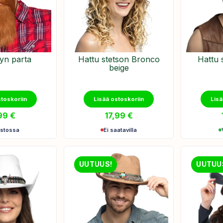
n parta
Hattu stetson Bronco
Hattu 
beige
stoskoriin
Lisää ostoskoriin
Lisä
,99
€
17,99
€
astossa
Ei saatavilla
UUTUUS!
UUTUU