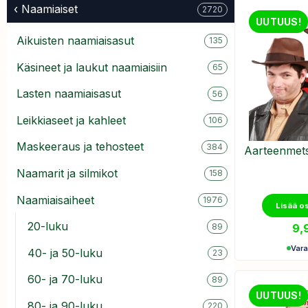
‹ Naamiaiset
2720
UUTUUS!
Aikuisten naamiaisasut
135
Käsineet ja laukut naamiaisiin
65
Lasten naamiaisasut
56
Leikkiaseet ja kahleet
106
Maskeeraus ja tehosteet
384
Aarteenmets
Naamarit ja silmikot
158
Naamiaisaiheet
1976
Lisää o
20-luku
9,
89
Var
40- ja 50-luku
23
60- ja 70-luku
89
UUTUUS!
80- ja 90-luku
220