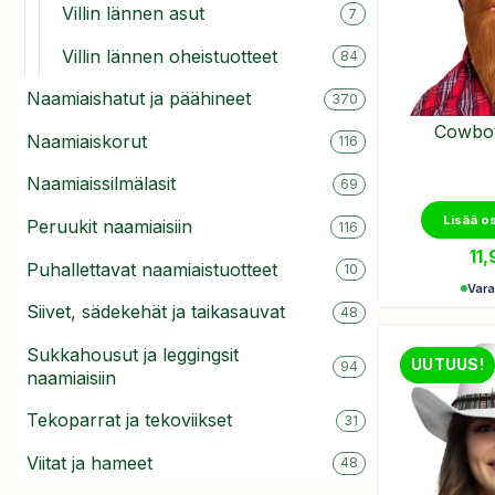
Villin lännen asut
7
Villin lännen oheistuotteet
84
Naamiaishatut ja päähineet
370
Cowboy
Naamiaiskorut
116
Naamiaissilmälasit
69
Lisää o
Peruukit naamiaisiin
116
11
Puhallettavat naamiaistuotteet
10
Var
Siivet, sädekehät ja taikasauvat
48
Sukkahousut ja leggingsit
UUTUUS!
94
naamiaisiin
Tekoparrat ja tekoviikset
31
Viitat ja hameet
48