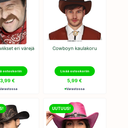
ikset eri värejä
​Cowboyn kaulakoru
ä ostoskoriin
Lisää ostoskoriin
3,99
€
5,99
€
Varastossa
Varastossa
S!
UUTUUS!