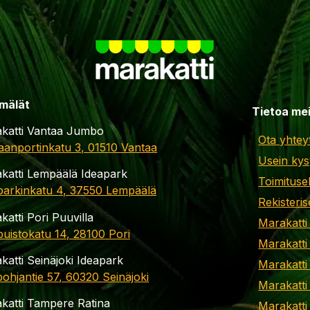
mälät
Tietoa me
katti Vantaa Jumbo
Ota yhtey
aanportinkatu 3, 01510 Vantaa
Usein kys
katti Lempäälä Ideapark
Toimituse
parkinkatu 4, 37550 Lempäälä
Rekisteris
katti Pori Puuvilla
Marakatti
apuistokatu 14, 28100 Pori
Marakatti
katti Seinäjoki Ideapark
Marakatti
ohjantie 57, 60320 Seinäjoki
Marakatti
katti Tampere Ratina
Marakatt