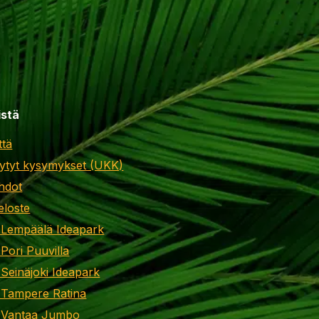
istä
ttä
ytyt kysymykset (UKK)
hdot
eloste
 Lempäälä Ideapark
 Pori Puuvilla
 Seinäjoki Ideapark
 Tampere Ratina
i Vantaa Jumbo