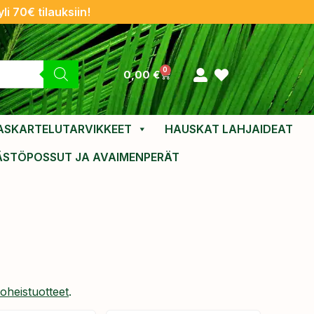
li 70€ tilauksiin!
0
0,00
€
ASKARTELUTARVIKKEET
HAUSKAT LAHJAIDEAT
ÄSTÖPOSSUT JA AVAIMENPERÄT
oheistuotteet
.