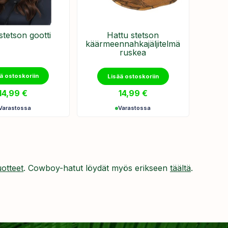
stetson gootti
Hattu stetson
käärmeennahkajäljitelmä
ruskea
ä ostoskoriin
Lisää ostoskoriin
14,99
€
14,99
€
Varastossa
Varastossa
uotteet
. Cowboy-hatut löydät myös erikseen
täältä
.