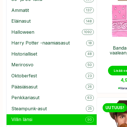
Ammatit
137
Eläinasut
148
Halloween
1092
Harry Potter -naamiaisasut
18
Bandan
vaalean
Historialliset
48
Merirosvo
50
Lisää o
Oktoberfest
23
4,
Pääsiäisasut
26
Var
Penkkariasut
63
UUTUUS!
Steampunk-asut
25
Villin länsi
90