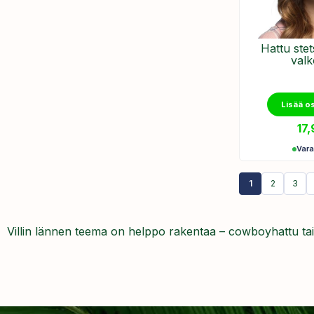
Hattu ste
valk
Lisää o
17
Var
1
2
3
Villin lännen teema on helppo rakentaa – cowboyhattu tai 