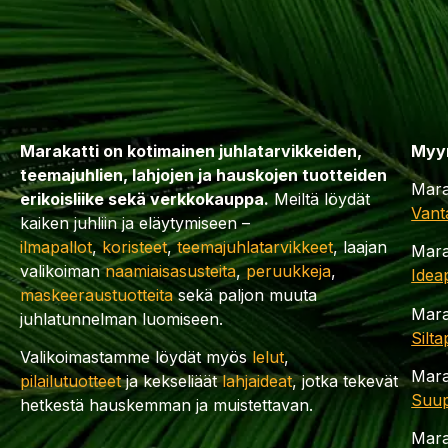
Marakatti on kotimainen juhlatarvikkeiden,
Myy
teemajuhlien, lahjojen ja hauskojen tuotteiden
Mara
erikoisliike sekä verkkokauppa.
Meiltä löydät
Vant
kaiken juhliin ja eläytymiseen –
ilmapallot
,
koristeet
,
teemajuhlatarvikkeet
, laajan
Mara
valikoiman
naamiaisasusteita
,
peruukkeja
,
Idea
maskeeraustuotteita
sekä paljon muuta
Mara
juhlatunnelman luomiseen.
Silt
Valikoimastamme löydät myös
lelut
,
Mara
pilailutuotteet
ja kekseliäät
lahjaideat
, jotka tekevät
Suup
hetkestä hauskemman ja muistettavan.
Mara