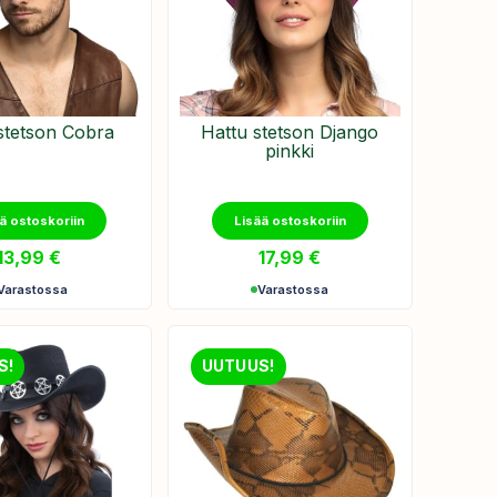
stetson Cobra
Hattu stetson Django
pinkki
ä ostoskoriin
Lisää ostoskoriin
13,99
€
17,99
€
Varastossa
Varastossa
S!
UUTUUS!