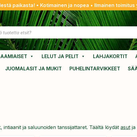
destä paikasta! • Kotimainen ja nopea • Ilmainen toimitus y
AAMIAISET
LELUT JA PELIT
LAHJAKORTIT
JUOMALASIT JA MUKIT
PUHELINTARVIKKEET
SÄ
, intiaanit ja saluunoiden tanssijattaret. Täältä löydät
asut
ja