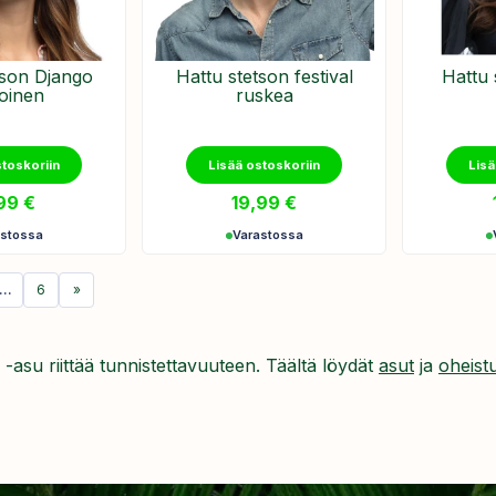
tson Django
Hattu stetson festival
Hattu 
oinen
ruskea
stoskoriin
Lisää ostoskoriin
Lisä
,99
€
19,99
€
astossa
Varastossa
…
6
»
-asu riittää tunnistettavuuteen. Täältä löydät
asut
ja
oheist