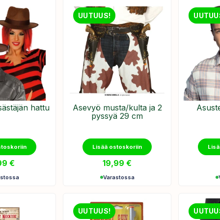
UUTUUS!
UUTUU
ästäjän hattu
Asevyö musta/kulta ja 2
Asust
pyssyä 29 cm
stoskoriin
Lisää ostoskoriin
Lisä
99
€
19,99
€
astossa
Varastossa
UUTUUS!
UUTUU