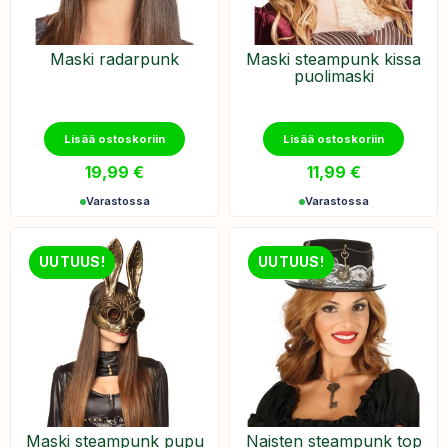
Maski radarpunk
Maski steampunk kissa
puolimaski
Lisää ostoskoriin
Lisää ostoskoriin
19,99
€
11,99
€
Varastossa
Varastossa
UUTUUS!
UUTUUS!
Maski steampunk pupu
Naisten steampunk top