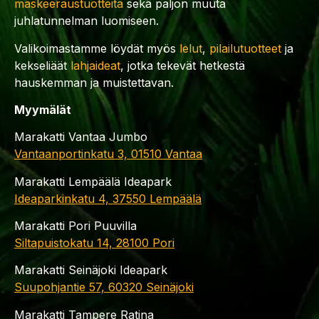
maskeeraustuotteita
sekä paljon muuta
juhlatunnelman luomiseen.
Valikoimastamme löydät myös
lelut
,
pilailutuotteet
ja
kekseliäät
lahjaideat
, jotka tekevät hetkestä
hauskemman ja muistettavan.
Myymälät
Marakatti Vantaa Jumbo
Vantaanportinkatu 3, 01510 Vantaa
Marakatti Lempäälä Ideapark
Ideaparkinkatu 4, 37550 Lempäälä
Marakatti Pori Puuvilla
Siltapuistokatu 14, 28100 Pori
Marakatti Seinäjoki Ideapark
Suupohjantie 57, 60320 Seinäjoki
Marakatti Tampere Ratina