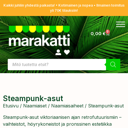
Kaikki juhliin yhdestä paikasta! • Kotimainen ja nopea • Ilmainen toimitus
yli 70€ tilauksiin!
0
0,00
€
Steampunk-asut
Etusivu
/
Naamiaiset
/
Naamiaisaiheet
/ Steampunk-asut
Steampunk-asut viktoriaanisen ajan retrofutuurismiin –
vaihteistot, höyrykoneistot ja pronssinen estetiikka