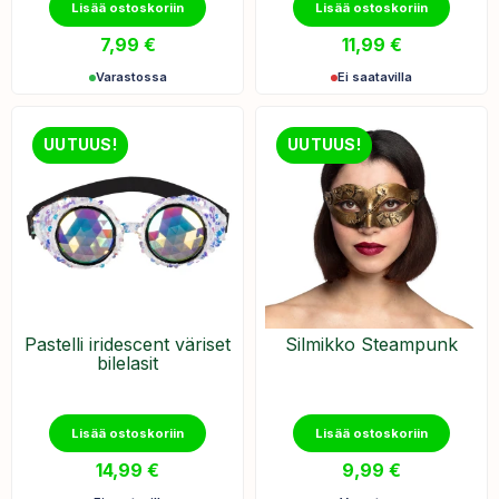
Lisää ostoskoriin
Lisää ostoskoriin
7,99
€
11,99
€
Varastossa
Ei saatavilla
UUTUUS!
UUTUUS!
Pastelli iridescent väriset
Silmikko Steampunk
bilelasit
Lisää ostoskoriin
Lisää ostoskoriin
14,99
€
9,99
€