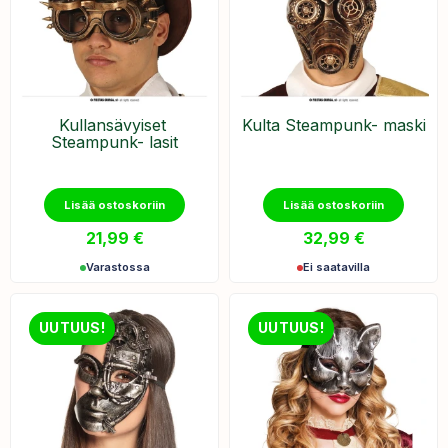
Kullansävyiset ​
Kulta ​Steampunk- maski
Steampunk- lasit
Lisää ostoskoriin
Lisää ostoskoriin
21,99
€
32,99
€
Varastossa
Ei saatavilla
UUTUUS!
UUTUUS!