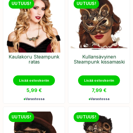
UUTUUS!
UUTUUS!
Kaulakoru Steampunk
Kullansävyinen
ratas
Steampunk kissamaski
Lisää ostoskoriin
Lisää ostoskoriin
5,99
€
7,99
€
Varastossa
Varastossa
UUTUUS!
UUTUUS!