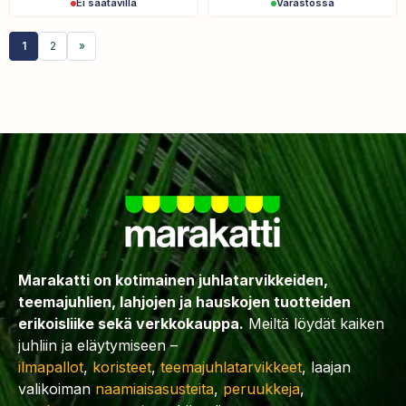
Ei saatavilla
Varastossa
1
2
»
Marakatti on kotimainen juhlatarvikkeiden,
teemajuhlien, lahjojen ja hauskojen tuotteiden
erikoisliike sekä verkkokauppa.
Meiltä löydät kaiken
juhliin ja eläytymiseen –
ilmapallot
,
koristeet
,
teemajuhlatarvikkeet
, laajan
valikoiman
naamiaisasusteita
,
peruukkeja
,