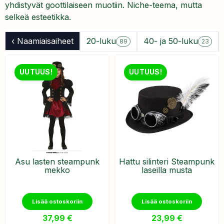
yhdistyvät goottilaiseen muotiin. Niche-teema, mutta
selkeä esteetikka.
‹ Naamiaisaiheet
20-luku
40- ja 50-luku
89
23
UUTUUS!
UUTUUS!
Asu lasten steampunk
Hattu silinteri Steampunk
mekko
laseilla musta
Lisää ostoskoriin
Lisää ostoskoriin
37,99
€
23,99
€