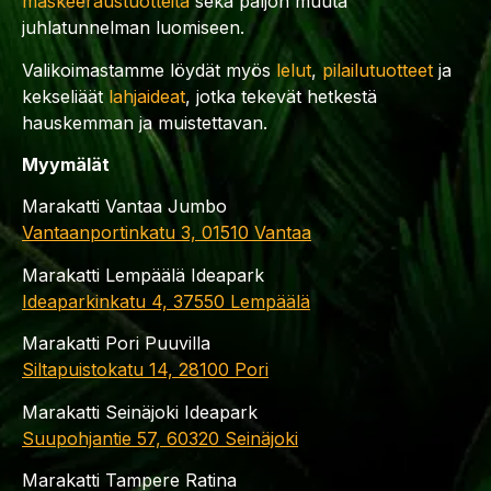
maskeeraustuotteita
sekä paljon muuta
juhlatunnelman luomiseen.
Valikoimastamme löydät myös
lelut
,
pilailutuotteet
ja
kekseliäät
lahjaideat
, jotka tekevät hetkestä
hauskemman ja muistettavan.
Myymälät
Marakatti Vantaa Jumbo
Vantaanportinkatu 3, 01510 Vantaa
Marakatti Lempäälä Ideapark
Ideaparkinkatu 4, 37550 Lempäälä
Marakatti Pori Puuvilla
Siltapuistokatu 14, 28100 Pori
Marakatti Seinäjoki Ideapark
Suupohjantie 57, 60320 Seinäjoki
Marakatti Tampere Ratina