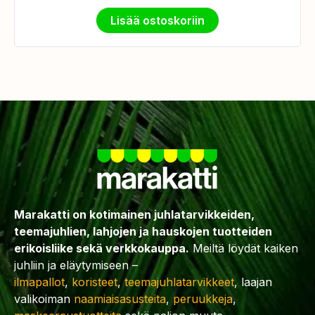
Lisää ostoskoriin
Marakatti on kotimainen juhlatarvikkeiden,
teemajuhlien, lahjojen ja hauskojen tuotteiden
erikoisliike sekä verkkokauppa.
Meiltä löydät kaiken
juhliin ja eläytymiseen –
ilmapallot
,
koristeet
,
teemajuhlatarvikkeet
, laajan
valikoiman
naamiaisasusteita
,
peruukkeja
,