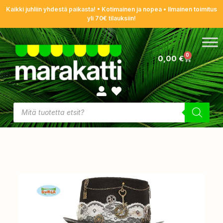
Kaikki juhliin yhdestä paikasta! • Kotimainen ja nopea • Ilmainen toimitus
yli 70€ tilauksiin!
0
0,00
€