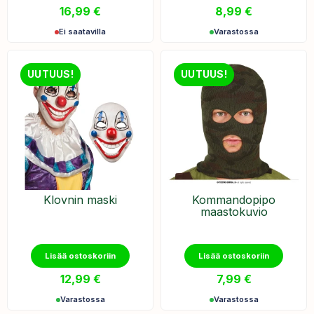
16,99
€
8,99
€
Ei saatavilla
Varastossa
UUTUUS!
UUTUUS!
Klovnin maski
Kommandopipo
maastokuvio
Lisää ostoskoriin
Lisää ostoskoriin
12,99
€
7,99
€
Varastossa
Varastossa