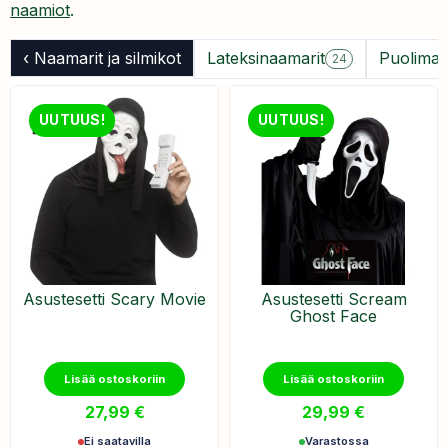
naamiot
.
‹ Naamarit ja silmikot
Lateksinaamarit
Puolimask
24
UUTUUS!
UUTUUS!
Asustesetti Scary Movie
Asustesetti Scream
Ghost Face
Lisää ostoskoriin
Lisää ostoskoriin
27,99
€
29,99
€
Ei saatavilla
Varastossa