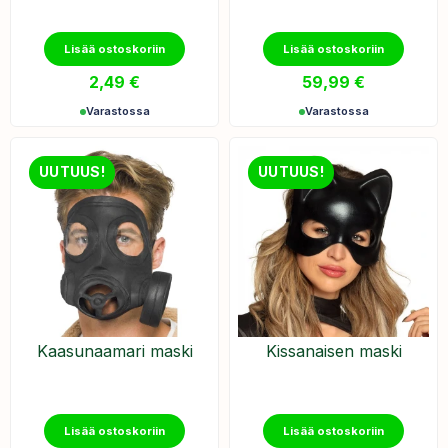
Lisää ostoskoriin
Lisää ostoskoriin
2,49
€
59,99
€
Varastossa
Varastossa
UUTUUS!
UUTUUS!
Kaasunaamari maski
Kissanaisen maski
Lisää ostoskoriin
Lisää ostoskoriin