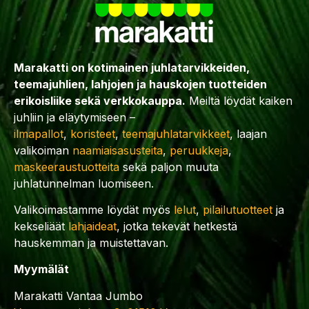
Marakatti on kotimainen juhlatarvikkeiden,
teemajuhlien, lahjojen ja hauskojen tuotteiden
erikoisliike sekä verkkokauppa.
Meiltä löydät kaiken
juhliin ja eläytymiseen –
ilmapallot
,
koristeet
,
teemajuhlatarvikkeet
, laajan
valikoiman
naamiaisasusteita
,
peruukkeja
,
maskeeraustuotteita
sekä paljon muuta
juhlatunnelman luomiseen.
Valikoimastamme löydät myös
lelut
,
pilailutuotteet
ja
kekseliäät
lahjaideat
, jotka tekevät hetkestä
hauskemman ja muistettavan.
Myymälät
Marakatti Vantaa Jumbo