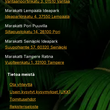
Vantaanportinkatu 3, 01510 Vantaa
Marakatti Lempäälä Ideapark
Ideaparkinkatu 4, 37550 Lempäälä
Marakatti Pori Puuvilla
Siltapuistokatu 14, 28100 Pori
Marakatti Seinäjoki Ideapark
Suupohjantie 57, 60320 Seinäjoki
Marakatti Tampere Ratina
Vuolteenkatu 1, 33100 Tampere
Tietoa meistä
Ota yhteyttä
Usein kysytyt kysymykset (UKK)
Toimitusehdot
Rekisteriseloste