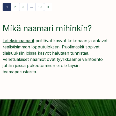
1
2
3
…
10
»
Mikä naamari mihinkin?
Lateksimaamarit
peittävät kasvot kokonaan ja antavat
realistisimman lopputuloksen.
Puolimaskit
sopivat
tilaisuuksiin joissa kasvot halutaan tunnistaa.
Venetsialaiset naamiot
ovat tyylikkäämpi vaihtoehto
juhliin joissa pukeutuminen ei ole täysin
teemaperusteista.