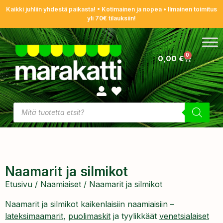
Kaikki juhliin yhdestä paikasta! • Kotimainen ja nopea • Ilmainen toimitus
yli 70€ tilauksiin!
0
0,00
€
Naamarit ja silmikot
Etusivu
/
Naamiaiset
/ Naamarit ja silmikot
Naamarit ja silmikot kaikenlaisiin naamiaisiin –
lateksimaamarit
,
puolimaskit
ja tyylikkäät
venetsialaiset