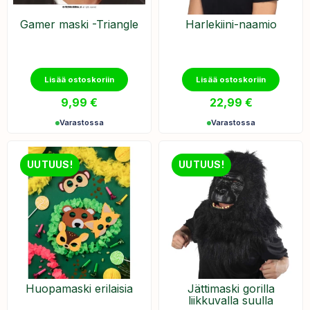
Gamer maski -Triangle
Harlekiini-naamio
Lisää ostoskoriin
Lisää ostoskoriin
9,99
€
22,99
€
Varastossa
Varastossa
UUTUUS!
UUTUUS!
Huopamaski erilaisia
Jättimaski gorilla
liikkuvalla suulla