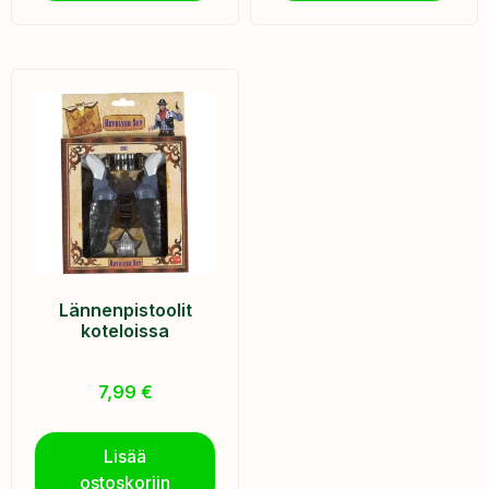
Lännenpistoolit
koteloissa
7,99
€
Lisää
ostoskoriin