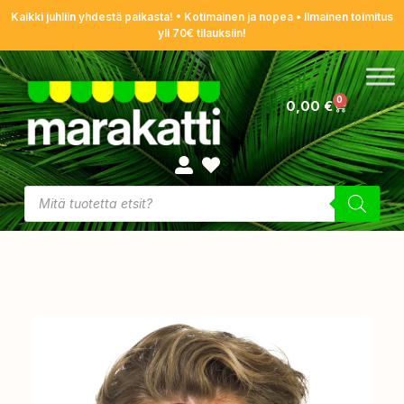
Kaikki juhliin yhdestä paikasta! • Kotimainen ja nopea • Ilmainen toimitus
yli 70€ tilauksiin!
0
0,00
€