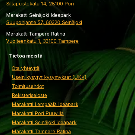
Siltapuistokatu 14, 28100 Pori
Marakatti Seinäjoki Ideapark
Suupohjantie 57, 60320 Seinäjoki
Marakatti Tampere Ratina
Vuolteenkatu 1, 33100 Tampere
Tietoa meistä
Ota yhteyttä
Usein kysytyt kysymykset (UKK)
Toimitusehdot
Rekisteriseloste
Marakatti Lempäälä Ideapark
Marakatti Pori Puuvilla
Marakatti Seinäjoki Ideapark
Marakatti Tampere Ratina