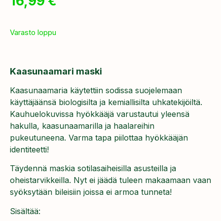
16,99
€
Varasto loppu
Kaasunaamari maski
Kaasunaamaria käytettiin sodissa suojelemaan
käyttäjäänsä biologisilta ja kemiallisilta uhkatekijöiltä.
Kauhuelokuvissa hyökkääjä varustautui yleensä
hakulla, kaasunaamarilla ja haalareihin
pukeutuneena. Varma tapa piilottaa hyökkääjän
identiteetti!
Täydennä maskia sotilasaiheisilla asusteilla ja
oheistarvikkeilla. Nyt ei jäädä tuleen makaamaan vaan
syöksytään bileisiin joissa ei armoa tunneta!
Sisältää: