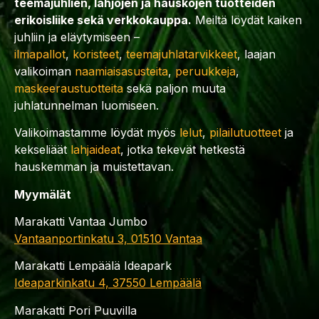
teemajuhlien, lahjojen ja hauskojen tuotteiden
erikoisliike sekä verkkokauppa.
Meiltä löydät kaiken
juhliin ja eläytymiseen –
ilmapallot
,
koristeet
,
teemajuhlatarvikkeet
, laajan
valikoiman
naamiaisasusteita
,
peruukkeja
,
maskeeraustuotteita
sekä paljon muuta
juhlatunnelman luomiseen.
Valikoimastamme löydät myös
lelut
,
pilailutuotteet
ja
kekseliäät
lahjaideat
, jotka tekevät hetkestä
hauskemman ja muistettavan.
Myymälät
Marakatti Vantaa Jumbo
Vantaanportinkatu 3, 01510 Vantaa
Marakatti Lempäälä Ideapark
Ideaparkinkatu 4, 37550 Lempäälä
Marakatti Pori Puuvilla