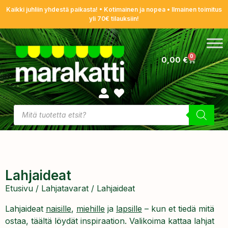
Kaikki juhliin yhdestä paikasta! • Kotimainen ja nopea • Ilmainen toimitus
yli 70€ tilauksiin!
0
0,00
€
Lahjaideat
Etusivu
/
Lahjatavarat
/ Lahjaideat
Lahjaideat
naisille
,
miehille
ja
lapsille
– kun et tiedä mitä
ostaa, täältä löydät inspiraation. Valikoima kattaa lahjat