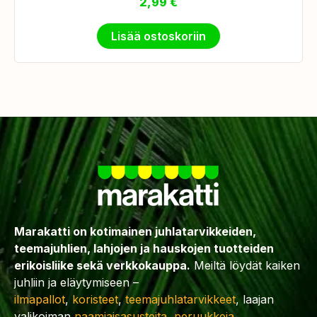
2,99
€
Lisää ostoskoriin
Marakatti on kotimainen juhlatarvikkeiden,
teemajuhlien, lahjojen ja hauskojen tuotteiden
erikoisliike sekä verkkokauppa.
Meiltä löydät kaiken
juhliin ja eläytymiseen –
ilmapallot
,
koristeet
,
teemajuhlatarvikkeet
, laajan
valikoiman
naamiaisasusteita
,
peruukkeja
,