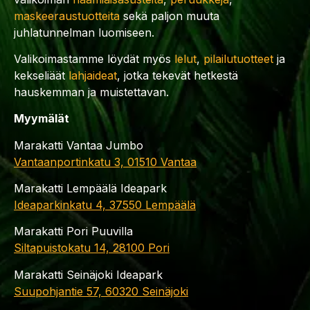
maskeeraustuotteita
sekä paljon muuta
juhlatunnelman luomiseen.
Valikoimastamme löydät myös
lelut
,
pilailutuotteet
ja
kekseliäät
lahjaideat
, jotka tekevät hetkestä
hauskemman ja muistettavan.
Myymälät
Marakatti Vantaa Jumbo
Vantaanportinkatu 3, 01510 Vantaa
Marakatti Lempäälä Ideapark
Ideaparkinkatu 4, 37550 Lempäälä
Marakatti Pori Puuvilla
Siltapuistokatu 14, 28100 Pori
Marakatti Seinäjoki Ideapark
Suupohjantie 57, 60320 Seinäjoki