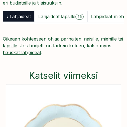
eri budjeteille ja tilaisuuksiin.
‹ Lahjaideat
Lahjaideat lapsille
Lahjaideat miehil
76
Oikeaan kohteeseen ohjaa parhaiten:
naisille
,
miehille
tai
lapsille
. Jos budjetti on tärkein kriteeri, katso myös
hauskat lahjaideat
.
Katselit viimeksi