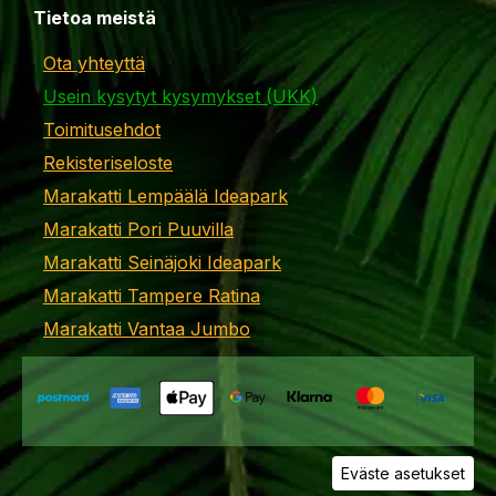
Tietoa meistä
Ota yhteyttä
Usein kysytyt kysymykset (UKK)
Toimitusehdot
Rekisteriseloste
Marakatti Lempäälä Ideapark
Marakatti Pori Puuvilla
Marakatti Seinäjoki Ideapark
Marakatti Tampere Ratina
Marakatti Vantaa Jumbo
Eväste asetukset