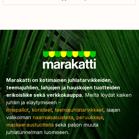
Marakatti on kotimainen juhlatarvikkeiden,
teemajuhlien, lahjojen ja hauskojen tuotteiden
erikoisliike sekä verkkokauppa.
Meiltä löydät kaiken
juhliin ja eläytymiseen –
ilmapallot
,
koristeet
,
teemajuhlatarvikkeet
, laajan
valikoiman
naamiaisasusteita
,
peruukkeja
,
maskeeraustuotteita
sekä paljon muuta
juhlatunnelman luomiseen.