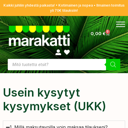
Kaikki juhliin yhdestä paikasta! • Kotimainen ja nopea • Ilmainen toimitus
yli 70€ tilauksiin!
0
0,00
€
Usein kysytyt
kysymykset (UKK)
1. Millä maksutavoilla voin maksaa tilaukseni?