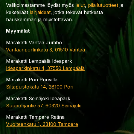
Valikoimastamme löydät myös
lelut
,
pilailutuotteet
ja
kekseliäät
lahjaideat
, jotka tekevät hetkestä
hauskemman ja muistettavan.
Myymälät
Marakatti Vantaa Jumbo
Vantaanportinkatu 3, 01510 Vantaa
Marakatti Lempäälä Ideapark
Ideaparkinkatu 4, 37550 Lempäälä
Marakatti Pori Puuvilla
Siltapuistokatu 14, 28100 Pori
Marakatti Seinäjoki Ideapark
Suupohjantie 57, 60320 Seinäjoki
Marakatti Tampere Ratina
Vuolteenkatu 1, 33100 Tampere