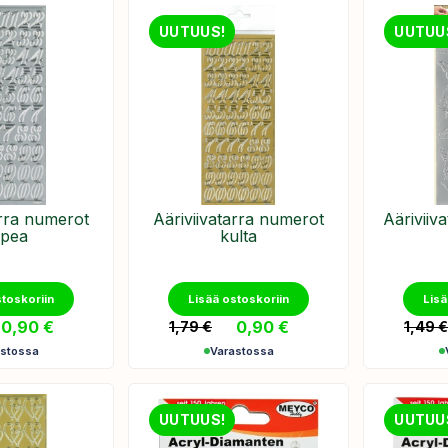
UUTUUS!
UUTUU
arra numerot
Ääriviivatarra numerot
Ääriviiv
pea
kulta
stoskoriin
Lisää ostoskoriin
Lisä
0,90
€
0,90
€
1,79
€
1,49
astossa
Varastossa
UUTUUS!
UUTUU