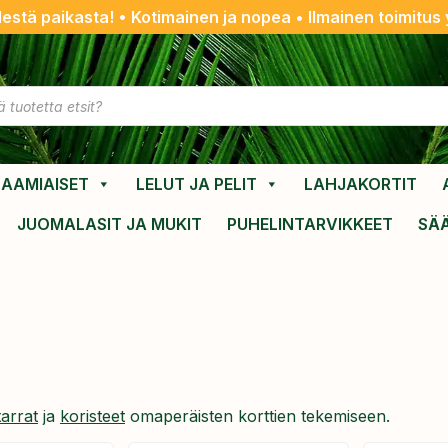
destä paikasta! • Kotimainen ja nopea • Ilmainen toimitus y
AAMIAISET
LELUT JA PELIT
LAHJAKORTIT
JUOMALASIT JA MUKIT
PUHELINTARVIKKEET
SÄ
tarrat
ja
koristeet
omaperäisten korttien tekemiseen.