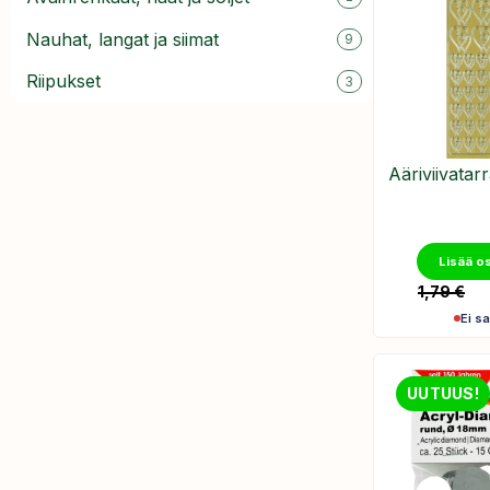
Nauhat, langat ja siimat
9
Riipukset
3
Ääriviivatar
Lisää o
1,79
€
Ei sa
UUTUUS!