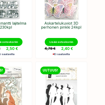
imantti lajitelma
Askartelukuviot 3D
230kpl
perhonen pinkki 24kpl
ä ostoskoriin
Lisää ostoskoriin
2,50
€
2,40
€
€
4,79
€
Ei saatavilla
Ei saatavilla
S!
UUTUUS!