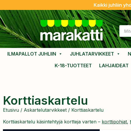
Kaikki juhliin yh
ILMAPALLOT JUHLIIN
JUHLATARVIKKEET
N
K-18-TUOTTEET
LAHJAIDEAT
Korttiaskartelu
Etusivu
/
Askartelutarvikkeet
/ Korttiaskartelu
Korttiaskartelu käsintehtyjä kortteja varten –
korttipohjat
,