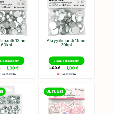
itimantti 12mm
Akryylitimantti 16mm
60kpl
30kpl
ä ostoskoriin
Lisää ostoskoriin
1,00
€
1,00
€
€
1,99
€
Ei saatavilla
Ei saatavilla
S!
UUTUUS!