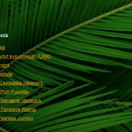
istä
ttä
ytyt kysymykset (UKK)
hdot
eloste
 Lempäälä Ideapark
 Pori Puuvilla
 Seinäjoki Ideapark
 Tampere Ratina
i Vantaa Jumbo