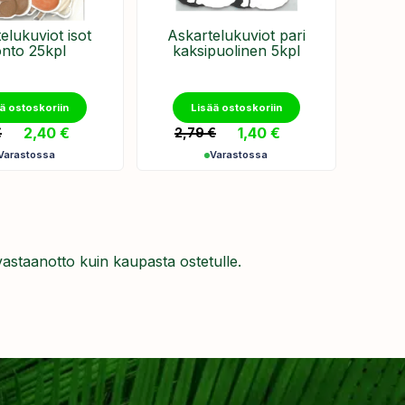
elukuviot isot
Askartelukuviot pari
onto 25kpl
kaksipuolinen 5kpl
ä ostoskoriin
Lisää ostoskoriin
2,40
€
1,40
€
€
2,79
€
Varastossa
Varastossa
 vastaanotto kuin kaupasta ostetulle.