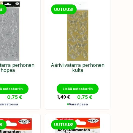
S!
UUTUUS!
atarra perhonen
Ääriviivatarra perhonen
hopea
kulta
ä ostoskoriin
Lisää ostoskoriin
0,75
€
0,75
€
€
1,49
€
Varastossa
Varastossa
S!
UUTUUS!