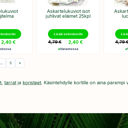
lukuviot
Askartelukuviot isot
Askart
jitelma
juhlivat eläimet 25kpl
lu
stoskoriin
Lisää ostoskoriin
Lisä
2,40
€
2,40
€
4,79
€
4,79
astossa
Varastossa
…
5
»
t
,
tarrat
ja
koristeet
. Käsintehdylle kortille on aina parempi