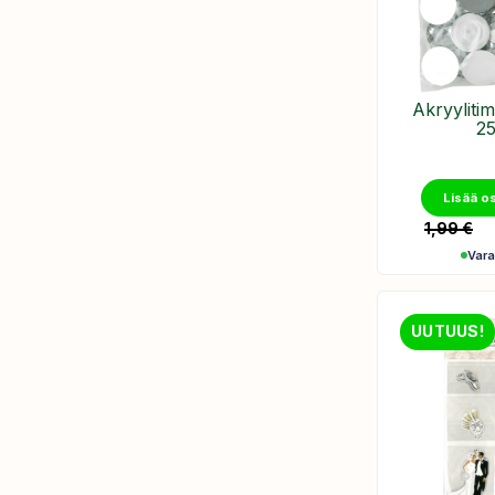
Akryyliti
25
Lisää o
1,99
€
Var
UUTUUS!