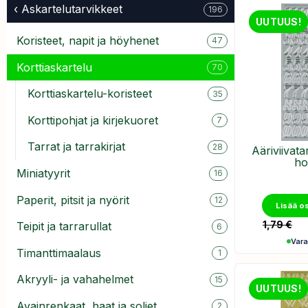
‹ Askartelutarvikkeet
196
UUTUUS!
Koristeet, napit ja höyhenet
47
Korttiaskartelu
70
Korttiaskartelu-koristeet
35
Korttipohjat ja kirjekuoret
7
Tarrat ja tarrakirjat
28
Ääriviivat
ho
Miniatyyrit
16
Paperit, pitsit ja nyörit
12
Lisää o
1,79
€
Teipit ja tarrarullat
6
Var
Timanttimaalaus
1
Akryyli- ja vahahelmet
15
UUTUUS!
Avainrenkaat, haat ja soljet
2