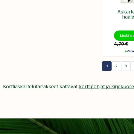
Askarte
hääla
Lisää o
4,79
€
Var
1
2
3
Korttiaskartelutarvikkeet kattavat
korttipohjat ja kirjekuore