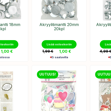
mantti 18mm
Akryylitimantti 20mm
Akryylit
kpl
20kpl
stoskoriin
Lisää ostoskoriin
Lisä
1,00
€
1,00
€
1,99
€
4,99
astossa
Ei saatavilla
UUTUUS!
UUTUU