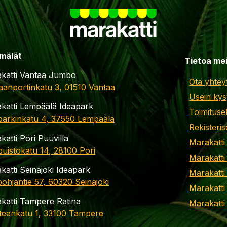
mälät
Tietoa me
katti Vantaa Jumbo
Ota yhtey
aanportinkatu 3, 01510 Vantaa
Usein kys
katti Lempäälä Ideapark
Toimituse
parkinkatu 4, 37550 Lempäälä
Rekisteris
katti Pori Puuvilla
Marakatti
apuistokatu 14, 28100 Pori
Marakatti
katti Seinäjoki Ideapark
Marakatti
ohjantie 57, 60320 Seinäjoki
Marakatti
katti Tampere Ratina
Marakatt
teenkatu 1, 33100 Tampere