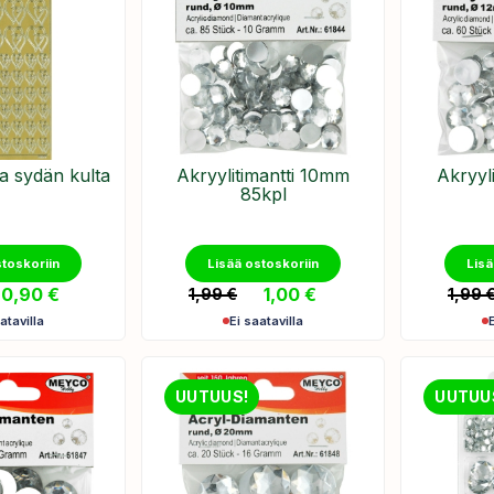
ra sydän kulta
Akryylitimantti 10mm
Akryyl
85kpl
stoskoriin
Lisää ostoskoriin
Lisä
0,90
€
1,00
€
1,99
€
1,99
atavilla
Ei saatavilla
UUTUUS!
UUTUU