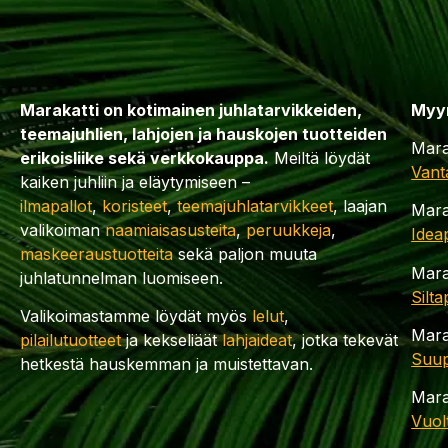
Marakatti on kotimainen juhlatarvikkeiden,
Myy
teemajuhlien, lahjojen ja hauskojen tuotteiden
Mara
erikoisliike sekä verkkokauppa.
Meiltä löydät
Vant
kaiken juhliin ja eläytymiseen –
ilmapallot
,
koristeet
,
teemajuhlatarvikkeet
, laajan
Mara
valikoiman
naamiaisasusteita
,
peruukkeja
,
Idea
maskeeraustuotteita
sekä paljon muuta
Mara
juhlatunnelman luomiseen.
Silt
Valikoimastamme löydät myös
lelut
,
Mara
pilailutuotteet
ja kekseliäät
lahjaideat
, jotka tekevät
Suup
hetkestä hauskemman ja muistettavan.
Mara
Vuol