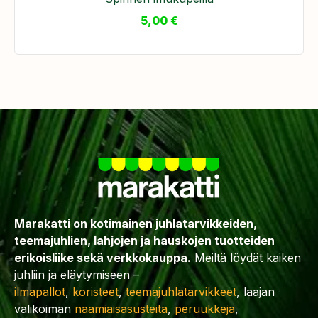
5,00
€
Marakatti on kotimainen juhlatarvikkeiden,
teemajuhlien, lahjojen ja hauskojen tuotteiden
erikoisliike sekä verkkokauppa.
Meiltä löydät kaiken
juhliin ja eläytymiseen –
ilmapallot
,
koristeet
,
teemajuhlatarvikkeet
, laajan
valikoiman
naamiaisasusteita
,
peruukkeja
,