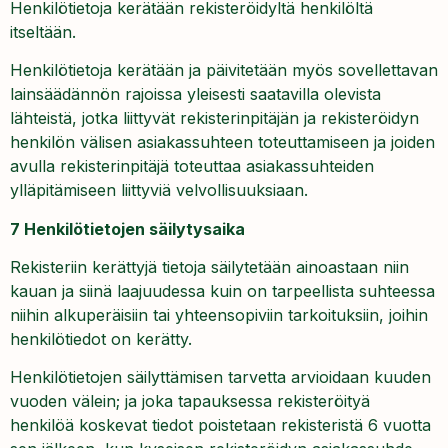
Henkilötietoja kerätään rekisteröidyltä henkilöltä
itseltään.
Henkilötietoja kerätään ja päivitetään myös sovellettavan
lainsäädännön rajoissa yleisesti saatavilla olevista
lähteistä, jotka liittyvät rekisterinpitäjän ja rekisteröidyn
henkilön välisen asiakassuhteen toteuttamiseen ja joiden
avulla rekisterinpitäjä toteuttaa asiakassuhteiden
ylläpitämiseen liittyviä velvollisuuksiaan.
7 Henkilötietojen säilytysaika
Rekisteriin kerättyjä tietoja säilytetään ainoastaan niin
kauan ja siinä laajuudessa kuin on tarpeellista suhteessa
niihin alkuperäisiin tai yhteensopiviin tarkoituksiin, joihin
henkilötiedot on kerätty.
Henkilötietojen säilyttämisen tarvetta arvioidaan kuuden
vuoden välein; ja joka tapauksessa rekisteröityä
henkilöä koskevat tiedot poistetaan rekisteristä 6 vuotta