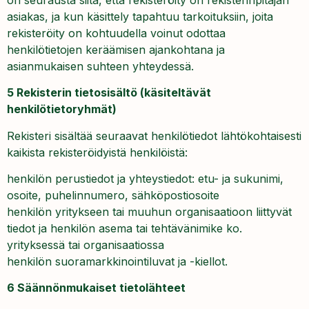
asiakas, ja kun käsittely tapahtuu tarkoituksiin, joita
rekisteröity on kohtuudella voinut odottaa
henkilötietojen keräämisen ajankohtana ja
asianmukaisen suhteen yhteydessä.
5 Rekisterin tietosisältö (käsiteltävät
henkilötietoryhmät)
Rekisteri sisältää seuraavat henkilötiedot lähtökohtaisesti
kaikista rekisteröidyistä henkilöistä:
henkilön perustiedot ja yhteystiedot: etu- ja sukunimi,
osoite, puhelinnumero, sähköpostiosoite
henkilön yritykseen tai muuhun organisaatioon liittyvät
tiedot ja henkilön asema tai tehtävänimike ko.
yrityksessä tai organisaatiossa
henkilön suoramarkkinointiluvat ja -kiellot.
6 Säännönmukaiset tietolähteet