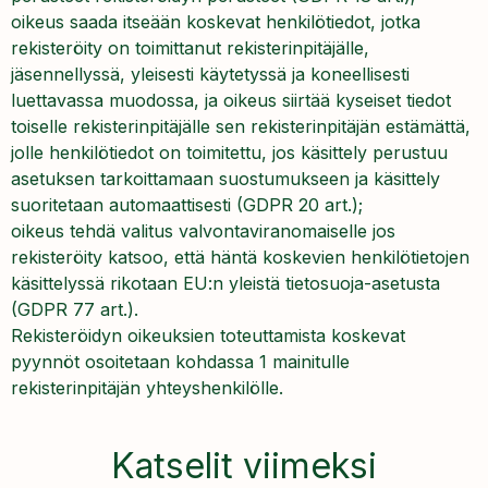
oikeus saada itseään koskevat henkilötiedot, jotka
rekisteröity on toimittanut rekisterinpitäjälle,
jäsennellyssä, yleisesti käytetyssä ja koneellisesti
luettavassa muodossa, ja oikeus siirtää kyseiset tiedot
toiselle rekisterinpitäjälle sen rekisterinpitäjän estämättä,
jolle henkilötiedot on toimitettu, jos käsittely perustuu
asetuksen tarkoittamaan suostumukseen ja käsittely
suoritetaan automaattisesti (GDPR 20 art.);
oikeus tehdä valitus valvontaviranomaiselle jos
rekisteröity katsoo, että häntä koskevien henkilötietojen
käsittelyssä rikotaan EU:n yleistä tietosuoja-asetusta
(GDPR 77 art.).
Rekisteröidyn oikeuksien toteuttamista koskevat
pyynnöt osoitetaan kohdassa 1 mainitulle
rekisterinpitäjän yhteyshenkilölle.
Katselit viimeksi