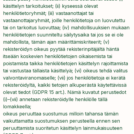
käsittelyn tarkoitukset; (ii) kyseessä olevat
henkilötietoryhmät; (iii) vastaanottajat tai
vastaanottajaryhmät, joille henkilötietoja on luovutettu
tai on tarkoitus luovuttaa; (iv) mahdollisuuksien mukaan
henkilötietojen suunniteltu säilytysaika tai jos se ei ole
mahdollista, tämän ajan määrittämiskriteerit; (v)
rekisteröidyn oikeus pyytää rekisterinpitäjältä häntä
itseään koskevien henkilötietojen oikaisemista tai
poistamista taikka henkilötietojen käsittelyn rajoittamista
tai vastustaa tällaista käsittelyä; (vi) oikeus tehdä valitus
valvontaviranomaiselle; (vii) jos henkilötietoja ei kerätä
rekisteröidyltä, kaikki tietojen alkuperästä käytettävissä
olevat tiedot (GDPR 15 art.). Nämä kuvatut perustiedot
(i)–(vii) annetaan rekisteröidylle henkilölle tällä
lomakkeella;
oikeus peruuttaa suostumus milloin tahansa tämän
vaikuttamatta suostumuksen perusteella ennen sen
peruuttamista suoritetun käsittelyn lainmukaisuuteen