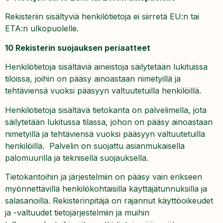
Rekisteriin sisältyviä henkilötietoja ei siirretä EU:n tai
ETA:n ulkopuolelle.
10 Rekisterin suojauksen periaatteet
Henkilötietoja sisältäviä aineistoja säilytetään lukituissa
tiloissa, joihin on pääsy ainoastaan nimetyillä ja
tehtäviensä vuoksi pääsyyn valtuutetuilla henkilöillä.
Henkilötietoja sisältävä tietokanta on palvelimella, jota
säilytetään lukitussa tilassa, johon on pääsy ainoastaan
nimetyillä ja tehtäviensä vuoksi pääsyyn valtuutetuilla
henkilöillä. Palvelin on suojattu asianmukaisella
palomuurilla ja teknisellä suojauksella.
Tietokantoihin ja järjestelmiin on pääsy vain erikseen
myönnettävillä henkilökohtaisilla käyttäjätunnuksilla ja
salasanoilla. Rekisterinpitäjä on rajannut käyttöoikeudet
ja -valtuudet tietojärjestelmiin ja muihin