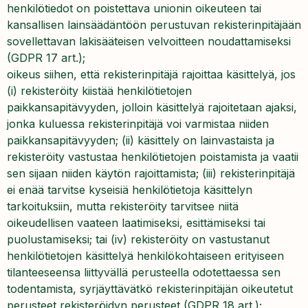
henkilötiedot on poistettava unionin oikeuteen tai
kansallisen lainsäädäntöön perustuvan rekisterinpitäjään
sovellettavan lakisääteisen velvoitteen noudattamiseksi
(GDPR 17 art.);
oikeus siihen, että rekisterinpitäjä rajoittaa käsittelyä, jos
(i) rekisteröity kiistää henkilötietojen
paikkansapitävyyden, jolloin käsittelyä rajoitetaan ajaksi,
jonka kuluessa rekisterinpitäjä voi varmistaa niiden
paikkansapitävyyden; (ii) käsittely on lainvastaista ja
rekisteröity vastustaa henkilötietojen poistamista ja vaatii
sen sijaan niiden käytön rajoittamista; (iii) rekisterinpitäjä
ei enää tarvitse kyseisiä henkilötietoja käsittelyn
tarkoituksiin, mutta rekisteröity tarvitsee niitä
oikeudellisen vaateen laatimiseksi, esittämiseksi tai
puolustamiseksi; tai (iv) rekisteröity on vastustanut
henkilötietojen käsittelyä henkilökohtaiseen erityiseen
tilanteeseensa liittyvällä perusteella odotettaessa sen
todentamista, syrjäyttävätkö rekisterinpitäjän oikeutetut
perusteet rekisteröidyn perusteet (GDPR 18 art.);