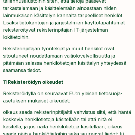
tallennusalustoihin siten, että tietoja pääsevät
tarkastelemaan ja käsittelemään ainoastaan niiden
lainmukaisen käsittelyn kannalta tarpeelliset henkilöt.
Lisäksi tietokantojen ja järjestelmien käyttötapahtumat
rekisteröityvät rekisterinpitäjän IT-järjestelmän
lokitietoihin.
Rekisterinpitäjän työntekijät ja muut henkilöt ovat
sitoutuneet noudattamaan vaitiolovelvollisuutta ja
pitämään salassa henkilötietojen käsittelyn yhteydessä
saamansa tiedot.
11 Rekisteröidyn oikeudet
Rekisteröidyllä on seuraavat EU:n yleisen tietosuoja-
asetuksen mukaiset oikeudet:
oikeus saada rekisterinpitäjältä vahvistus siitä, että häntä
koskevia henkilötietoja käsitellään tai että niitä ei
käsitellä, ja jos näitä henkilötietoja käsitellään, oikeus
saada pääsy henkilötietoihin sekä seuraavat tiedot: (i)