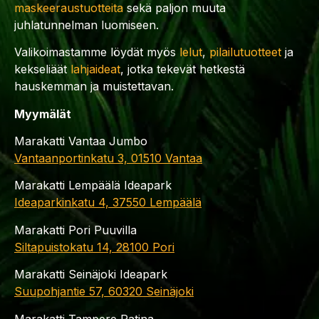
maskeeraustuotteita
sekä paljon muuta
juhlatunnelman luomiseen.
Valikoimastamme löydät myös
lelut
,
pilailutuotteet
ja
kekseliäät
lahjaideat
, jotka tekevät hetkestä
hauskemman ja muistettavan.
Myymälät
Marakatti Vantaa Jumbo
Vantaanportinkatu 3, 01510 Vantaa
Marakatti Lempäälä Ideapark
Ideaparkinkatu 4, 37550 Lempäälä
Marakatti Pori Puuvilla
Siltapuistokatu 14, 28100 Pori
Marakatti Seinäjoki Ideapark
Suupohjantie 57, 60320 Seinäjoki
Marakatti Tampere Ratina