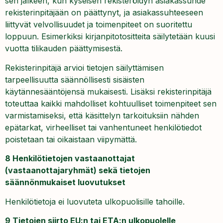
sen jälkeen, kun kyseisen rekisteröidyn asiakassuhde
rekisterinpitäjään on päättynyt, ja asiakassuhteeseen
liittyvät velvollisuudet ja toimenpiteet on suoritettu
loppuun. Esimerkiksi kirjanpitotositteita säilytetään kuusi
vuotta tilikauden päättymisestä.
Rekisterinpitäjä arvioi tietojen säilyttämisen
tarpeellisuutta säännöllisesti sisäisten
käytännesääntöjensä mukaisesti. Lisäksi rekisterinpitäjä
toteuttaa kaikki mahdolliset kohtuulliset toimenpiteet sen
varmistamiseksi, että käsittelyn tarkoituksiin nähden
epätarkat, virheelliset tai vanhentuneet henkilötiedot
poistetaan tai oikaistaan viipymättä.
8 Henkilötietojen vastaanottajat
(vastaanottajaryhmät) sekä tietojen
säännönmukaiset luovutukset
Henkilötietoja ei luovuteta ulkopuolisille tahoille.
9 Tietojen siirto EU:n tai ETA:n ulkopuolelle