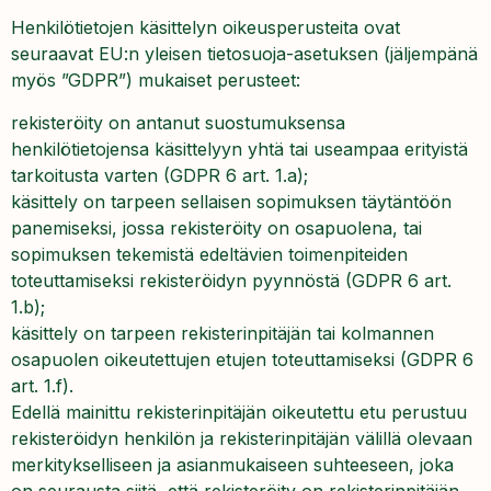
Henkilötietojen käsittelyn oikeusperusteita ovat
seuraavat EU:n yleisen tietosuoja-asetuksen (jäljempänä
myös ”GDPR”) mukaiset perusteet:
rekisteröity on antanut suostumuksensa
henkilötietojensa käsittelyyn yhtä tai useampaa erityistä
tarkoitusta varten (GDPR 6 art. 1.a);
käsittely on tarpeen sellaisen sopimuksen täytäntöön
panemiseksi, jossa rekisteröity on osapuolena, tai
sopimuksen tekemistä edeltävien toimenpiteiden
toteuttamiseksi rekisteröidyn pyynnöstä (GDPR 6 art.
1.b);
käsittely on tarpeen rekisterinpitäjän tai kolmannen
osapuolen oikeutettujen etujen toteuttamiseksi (GDPR 6
art. 1.f).
Edellä mainittu rekisterinpitäjän oikeutettu etu perustuu
rekisteröidyn henkilön ja rekisterinpitäjän välillä olevaan
merkitykselliseen ja asianmukaiseen suhteeseen, joka
on seurausta siitä, että rekisteröity on rekisterinpitäjän