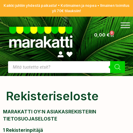
Kaikki juhliin yhdestä paikasta! • Kotimainen ja nopea • Ilmainen toimitus
yli 70€ tilauksiin!
0
0,00
€
Rekisteriseloste
MARAKATTI OY:N ASIAKASREKISTERIN
TIETOSUOJASELOSTE
1 Rekisterinpitäjä