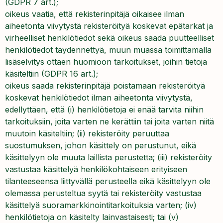
(GDPR 7 art.);
oikeus vaatia, että rekisterinpitäjä oikaisee ilman
aiheetonta viivytystä rekisteröityä koskevat epätarkat ja
virheelliset henkilötiedot sekä oikeus saada puutteelliset
henkilötiedot täydennettyä, muun muassa toimittamalla
lisäselvitys ottaen huomioon tarkoitukset, joihin tietoja
käsiteltiin (GDPR 16 art.);
oikeus saada rekisterinpitäjä poistamaan rekisteröityä
koskevat henkilötiedot ilman aiheetonta viivytystä,
edellyttäen, että (i) henkilötietoja ei enää tarvita niihin
tarkoituksiin, joita varten ne kerättiin tai joita varten niitä
muutoin käsiteltiin; (ii) rekisteröity peruuttaa
suostumuksen, johon käsittely on perustunut, eikä
käsittelyyn ole muuta laillista perustetta; (iii) rekisteröity
vastustaa käsittelyä henkilökohtaiseen erityiseen
tilanteeseensa liittyvällä perusteella eikä käsittelyyn ole
olemassa perusteltua syytä tai rekisteröity vastustaa
käsittelyä suoramarkkinointitarkoituksia varten; (iv)
henkilötietoja on käsitelty lainvastaisesti; tai (v)