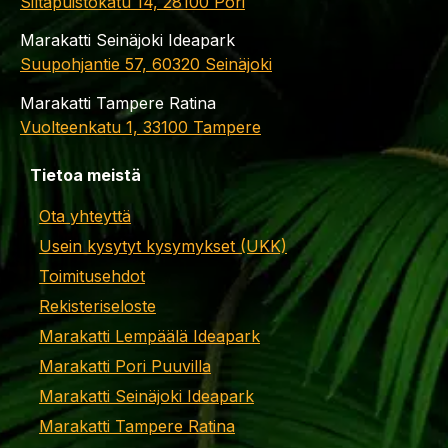
Siltapuistokatu 14, 28100 Pori
Marakatti Seinäjoki Ideapark
Suupohjantie 57, 60320 Seinäjoki
Marakatti Tampere Ratina
Vuolteenkatu 1, 33100 Tampere
Tietoa meistä
Ota yhteyttä
Usein kysytyt kysymykset (UKK)
Toimitusehdot
Rekisteriseloste
Marakatti Lempäälä Ideapark
Marakatti Pori Puuvilla
Marakatti Seinäjoki Ideapark
Marakatti Tampere Ratina