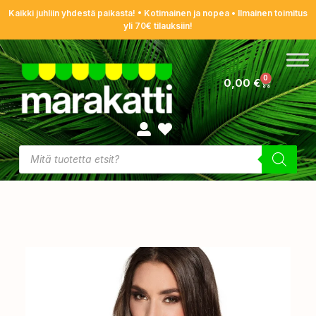
Kaikki juhliin yhdestä paikasta! • Kotimainen ja nopea • Ilmainen toimitus
yli 70€ tilauksiin!
0
0,00
€