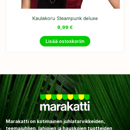
Kaulakoru Steampunk deluxe
9,99
€
Lisää ostoskoriin
Marakatti on kotimainen juhlatarvikkeiden,
teemajuhlien, lahjojen ja hauskojen tuotteiden