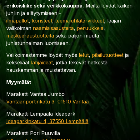
erikoisliike sekä verkkokauppa.
Meiltä löydät kaiken
juhliin ja eläytymiseen –
ilmapallot
,
koristeet
,
teemajuhlatarvikkeet
, laajan
valikoiman
naamiaisasusteita
,
peruukkeja
,
maskeeraustuotteita
sekä paljon muuta
juhlatunnelman luomiseen.
Valikoimastamme löydät myös
lelut
,
pilailutuotteet
ja
kekseliäät
lahjaideat
, jotka tekevät hetkestä
hauskemman ja muistettavan.
Myymälät
Marakatti Vantaa Jumbo
Vantaanportinkatu 3, 01510 Vantaa
Marakatti Lempäälä Ideapark
Ideaparkinkatu 4, 37550 Lempäälä
Marakatti Pori Puuvilla