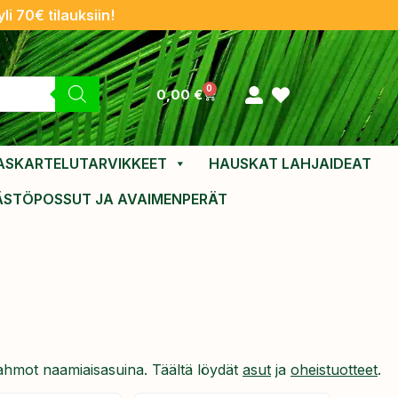
li 70€ tilauksiin!
0
0,00
€
ASKARTELUTARVIKKEET
HAUSKAT LAHJAIDEAT
ÄSTÖPOSSUT JA AVAIMENPERÄT
et hahmot naamiaisasuina. Täältä löydät
asut
ja
oheistuotteet
.