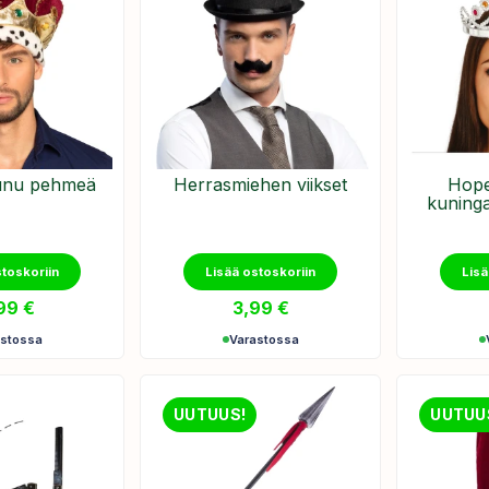
unu pehmeä
Herrasmiehen viikset
Hope
kuning
stoskoriin
Lisää ostoskoriin
Lisä
,99
€
3,99
€
astossa
Varastossa
UUTUUS!
UUTUU