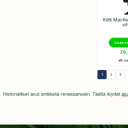
Kiltti MacKe
vi
Lisää o
29
Ei sa
1
2
3
Historialliset asut antiikista renessanssiin. Täältä löydät
as