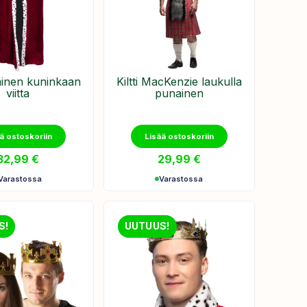
ainen kuninkaan
Kiltti MacKenzie laukulla
viitta
punainen
ä ostoskoriin
Lisää ostoskoriin
32,99
€
29,99
€
Varastossa
Varastossa
S!
UUTUUS!