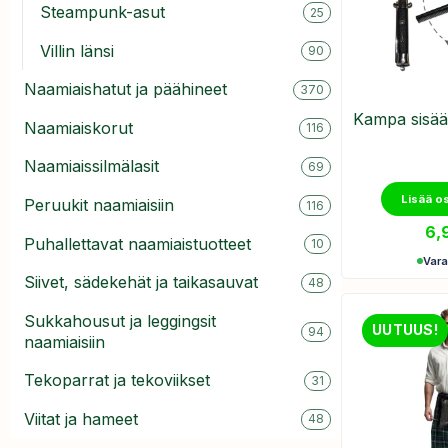
Steampunk-asut
25
Villin länsi
90
Naamiaishatut ja päähineet
370
Kampa sisään
Naamiaiskorut
116
Naamiaissilmälasit
69
Lisää o
Peruukit naamiaisiin
116
6,
Puhallettavat naamiaistuotteet
10
Var
Siivet, sädekehät ja taikasauvat
48
Sukkahousut ja leggingsit
UUTUUS!
94
naamiaisiin
Tekoparrat ja tekoviikset
31
Viitat ja hameet
48