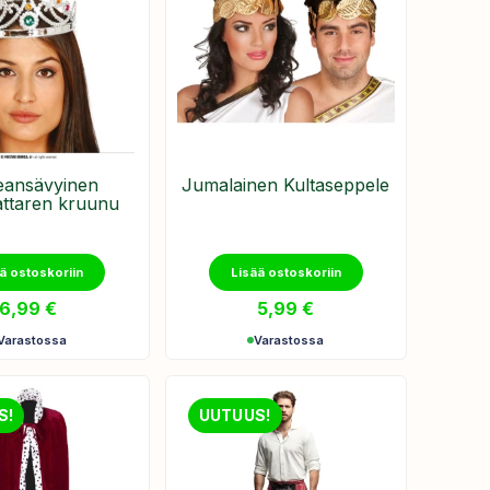
ansävyinen
Jumalainen Kultaseppele
attaren kruunu
ä ostoskoriin
Lisää ostoskoriin
6,99
€
5,99
€
Varastossa
Varastossa
S!
UUTUUS!