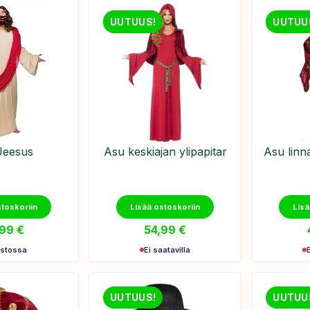
UUTUUS!
UUTUU
Jeesus
Asu keskiajan ylipapitar
Asu linn
stoskoriin
Lisää ostoskoriin
Lisä
,99
€
54,99
€
astossa
Ei saatavilla
UUTUUS!
UUTUU