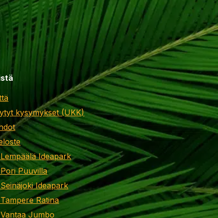
istä
ttä
ytyt kysymykset (UKK)
hdot
eloste
 Lempäälä Ideapark
 Pori Puuvilla
 Seinäjoki Ideapark
 Tampere Ratina
i Vantaa Jumbo