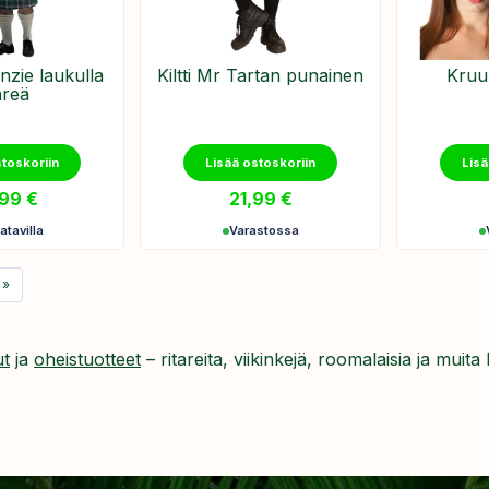
nzie laukulla
Kiltti Mr Tartan punainen
Kruun
hreä
stoskoriin
Lisää ostoskoriin
Lisä
,99
€
21,99
€
atavilla
Varastossa
»
ut
ja
oheistuotteet
– ritareita, viikinkejä, roomalaisia ja muit