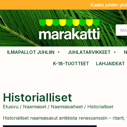
Kaikki juhliin yh
ILMAPALLOT JUHLIIN
JUHLATARVIKKEET
N
K-18-TUOTTEET
LAHJAIDEAT
Historialliset
Etusivu
/
Naamiaiset
/
Naamiaisaiheet
/ Historialliset
Historialliset naamiaisasut antiikista renessanssiin – ritari