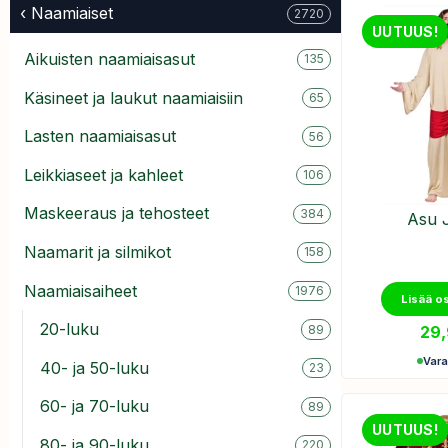
‹ Naamiaiset
2720
UUTUUS!
Aikuisten naamiaisasut
135
Käsineet ja laukut naamiaisiin
65
Lasten naamiaisasut
56
Leikkiaseet ja kahleet
106
Maskeeraus ja tehosteet
384
Asu 
Naamarit ja silmikot
158
Naamiaisaiheet
1976
Lisää o
20-luku
29
89
Var
40- ja 50-luku
23
60- ja 70-luku
89
UUTUUS!
80- ja 90-luku
220