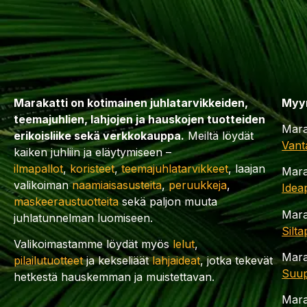
Marakatti on kotimainen juhlatarvikkeiden,
Myy
teemajuhlien, lahjojen ja hauskojen tuotteiden
Mara
erikoisliike sekä verkkokauppa.
Meiltä löydät
Vant
kaiken juhliin ja eläytymiseen –
ilmapallot
,
koristeet
,
teemajuhlatarvikkeet
, laajan
Mara
valikoiman
naamiaisasusteita
,
peruukkeja
,
Idea
maskeeraustuotteita
sekä paljon muuta
Mara
juhlatunnelman luomiseen.
Silt
Valikoimastamme löydät myös
lelut
,
Mara
pilailutuotteet
ja kekseliäät
lahjaideat
, jotka tekevät
Suup
hetkestä hauskemman ja muistettavan.
Mara