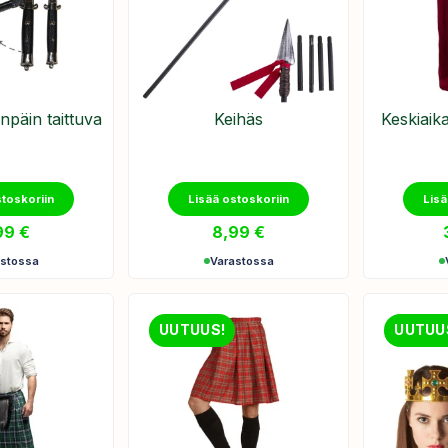
päin taittuva
Keihäs
Keskiaik
stoskoriin
Lisää ostoskoriin
Lisä
99
€
8,99
€
astossa
Varastossa
UUTUUS!
UUTUU