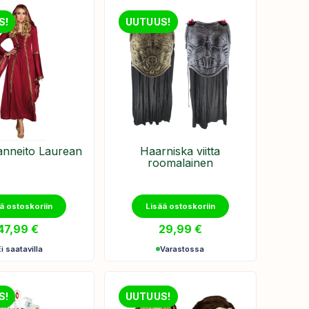
S!
UUTUUS!
anneito Laurean
Haarniska viitta
roomalainen
ä ostoskoriin
Lisää ostoskoriin
47,99
€
29,99
€
Ei saatavilla
Varastossa
S!
UUTUUS!