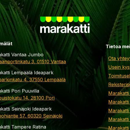
mälät
Tietoa me
katti Vantaa Jumbo
Ota yhtey
aanportinkatu 3, 01510 Vantaa
Usein kys
katti Lempäälä Ideapark
Toimituse
parkinkatu 4, 37550 Lempäälä
Rekisteris
katti Pori Puuvilla
Marakatti
apuistokatu 14, 28100 Pori
Marakatti
katti Seinäjoki Ideapark
Marakatti
ohjantie 57, 60320 Seinäjoki
Marakatti
katti Tampere Ratina
Marakatt