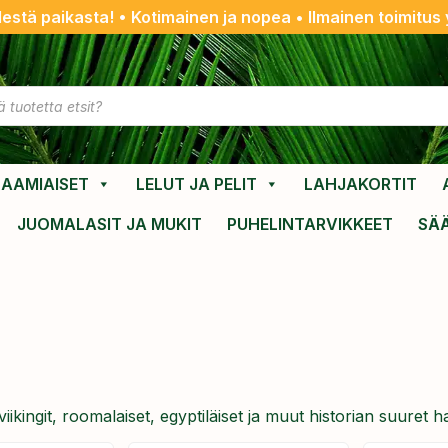
destä paikasta! • Kotimainen ja nopea • Ilmainen toimitus y
AAMIAISET
LELUT JA PELIT
LAHJAKORTIT
JUOMALASIT JA MUKIT
PUHELINTARVIKKEET
SÄ
t, viikingit, roomalaiset, egyptiläiset ja muut historian suur