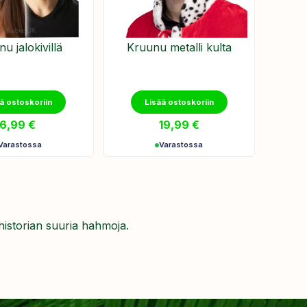
u jalokivillä
Kruunu metalli kulta
ä ostoskoriin
Lisää ostoskoriin
6,99
€
19,99
€
Varastossa
Varastossa
a historian suuria hahmoja.