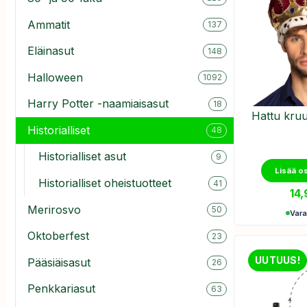
Ammatit
137
Eläinasut
148
Halloween
1092
Harry Potter -naamiaisasut
18
Hattu kru
Historialliset
48
Historialliset asut
9
Lisää o
Historialliset oheistuotteet
41
14
Merirosvo
50
Var
Oktoberfest
23
UUTUUS!
Pääsiäisasut
26
Penkkariasut
63