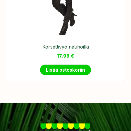
Korsettivyö nauhoilla
17,99
€
Lisää ostoskoriin