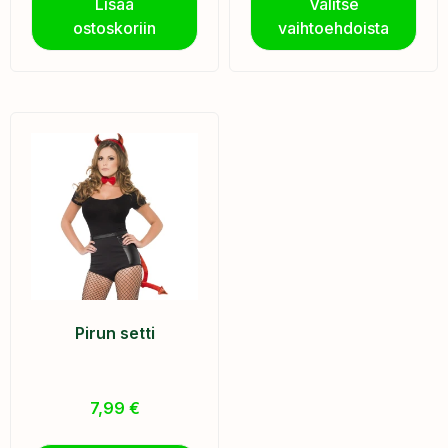
Lisää
Valitse
ostoskoriin
vaihtoehdoista
Pirun setti
7,99
€