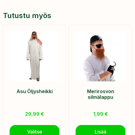
Tutustu myös
Asu Öljysheikki
Merirosvon
silmälappu
29,99
€
1,99
€
Valitse
Lisää