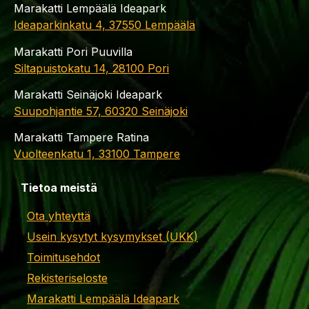
Marakatti Lempäälä Ideapark
Ideaparkinkatu 4, 37550 Lempäälä
Marakatti Pori Puuvilla
Siltapuistokatu 14, 28100 Pori
Marakatti Seinäjoki Ideapark
Suupohjantie 57, 60320 Seinäjoki
Marakatti Tampere Ratina
Vuolteenkatu 1, 33100 Tampere
Tietoa meistä
Ota yhteyttä
Usein kysytyt kysymykset (UKK)
Toimitusehdot
Rekisteriseloste
Marakatti Lempäälä Ideapark