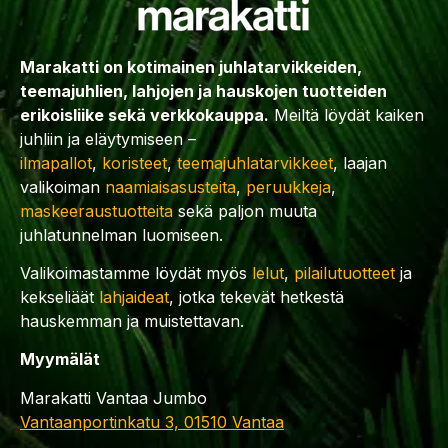
Marakatti on kotimainen juhlatarvikkeiden,
teemajuhlien, lahjojen ja hauskojen tuotteiden
erikoisliike sekä verkkokauppa.
Meiltä löydät kaiken
juhliin ja eläytymiseen –
ilmapallot
,
koristeet
,
teemajuhlatarvikkeet
, laajan
valikoiman
naamiaisasusteita
,
peruukkeja
,
maskeeraustuotteita
sekä paljon muuta
juhlatunnelman luomiseen.
Valikoimastamme löydät myös
lelut
,
pilailutuotteet
ja
kekseliäät
lahjaideat
, jotka tekevät hetkestä
hauskemman ja muistettavan.
Myymälät
Marakatti Vantaa Jumbo
Vantaanportinkatu 3, 01510 Vantaa