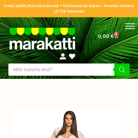
Kaikki juhliin yhdestä paikasta! • Kotimainen ja nopea • Ilmainen toimitus
yli 70€ tilauksiin!
0
0,00
€