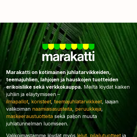
Marakatti on kotimainen juhlatarvikkeiden,
teemajuhlien, lahjojen ja hauskojen tuotteiden
erikoisliike sekä verkkokauppa.
Meiltä löydät kaiken
juhliin ja eläytymiseen –
ilmapallot
,
koristeet
,
teemajuhlatarvikkeet
, laajan
valikoiman
naamiaisasusteita
,
peruukkeja
,
maskeeraustuotteita
sekä paljon muuta
juhlatunnelman luomiseen.
Valikoimastamme löydät myös
lelut
,
pilailutuotteet
ja