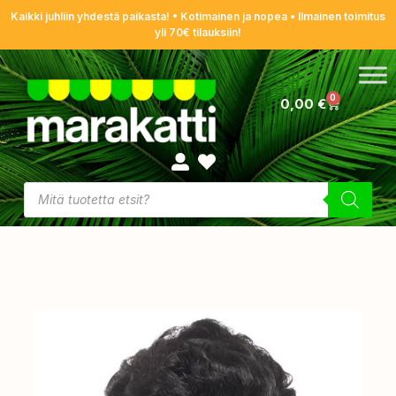
Kaikki juhliin yhdestä paikasta! • Kotimainen ja nopea • Ilmainen toimitus
yli 70€ tilauksiin!
0
0,00
€