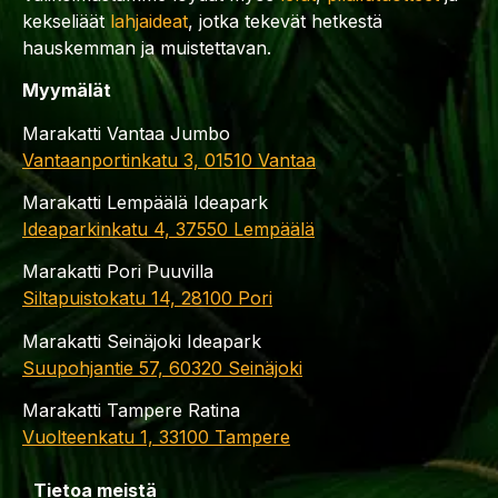
kekseliäät
lahjaideat
, jotka tekevät hetkestä
hauskemman ja muistettavan.
Myymälät
Marakatti Vantaa Jumbo
Vantaanportinkatu 3, 01510 Vantaa
Marakatti Lempäälä Ideapark
Ideaparkinkatu 4, 37550 Lempäälä
Marakatti Pori Puuvilla
Siltapuistokatu 14, 28100 Pori
Marakatti Seinäjoki Ideapark
Suupohjantie 57, 60320 Seinäjoki
Marakatti Tampere Ratina
Vuolteenkatu 1, 33100 Tampere
Tietoa meistä