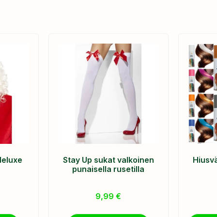
deluxe
Stay Up sukat valkoinen
Hiusvä
punaisella rusetilla
9,99
€