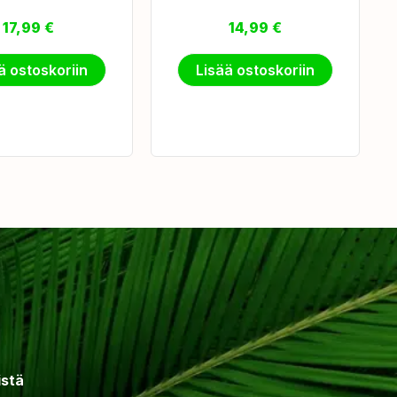
17,99
€
14,99
€
ä ostoskoriin
Lisää ostoskoriin
istä