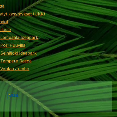
ttä
ytyt kysymykset (UKK)
hdot
eloste
 Lempäälä Ideapark
 Pori Puuvilla
 Seinäjoki Ideapark
 Tampere Ratina
i Vantaa Jumbo