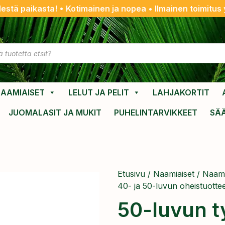
destä paikasta! • Kotimainen ja nopea • Ilmainen toimitus y
AAMIAISET
LELUT JA PELIT
LAHJAKORTIT
JUOMALASIT JA MUKIT
PUHELINTARVIKKEET
SÄ
Etusivu
/
Naamiaiset
/
Naami
40- ja 50-luvun oheistuotte
50-luvun t