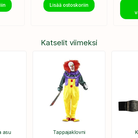
iin
Lisää ostoskoriin
v
Katselit viimeksi
a asu
Tappajaklovni
K