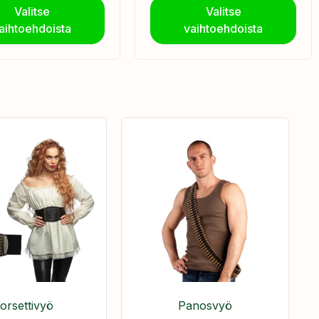
Valitse
Valitse
aihtoehdoista
vaihtoehdoista
orsettivyö
Panosvyö