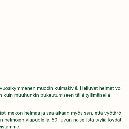
i vuosikymmenen muodin kulmakiviä. Heiluvat helmat voi
n kuin muuhunkin pukeutumiseen tällä tyllimäisellä
isti mekon helmaa ja saa aikaan myös sen, että vyötärö
 helmojen yläpuolella. 50-luvun naisellista tyyliä löydät
teistamme.