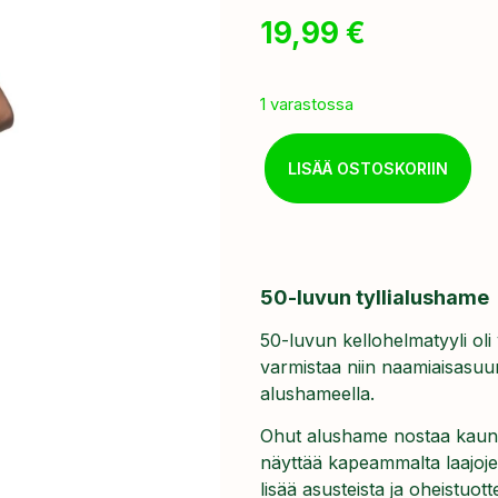
19,99
€
1 varastossa
LISÄÄ OSTOSKORIIN
50-luvun tyllialushame
50-luvun kellohelmatyyli ol
varmistaa niin naamiaisasuu
alushameella.
Ohut alushame nostaa kauni
näyttää kapeammalta laajojen
lisää asusteista ja oheistuot