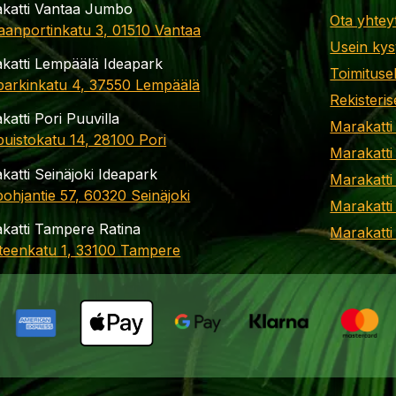
katti Vantaa Jumbo
Ota yhtey
aanportinkatu 3, 01510 Vantaa
Usein kys
katti Lempäälä Ideapark
Toimituse
parkinkatu 4, 37550 Lempäälä
Rekisteris
katti Pori Puuvilla
Marakatti
apuistokatu 14, 28100 Pori
Marakatti
katti Seinäjoki Ideapark
Marakatti
ohjantie 57, 60320 Seinäjoki
Marakatti
katti Tampere Ratina
Marakatt
teenkatu 1, 33100 Tampere