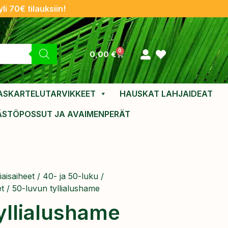
li 70€ tilauksiin!
0
0,00
€
ASKARTELUTARVIKKEET
HAUSKAT LAHJAIDEAT
ÄSTÖPOSSUT JA AVAIMENPERÄT
aisaiheet
/
40- ja 50-luku
/
et
/ 50-luvun tyllialushame
yllialushame