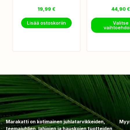
19,99
€
44,90
€
Lisää ostoskoriin
Valitse
vaihtoehdo
Marakatti on kotimainen juhlatarvikkeiden,
Myy
teemajuhlien, lahjojen ja hauskojen tuotteiden