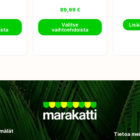
89,99
€
Valitse
Lisä
ista
vaihtoehdoista
mälät
Tietoa me