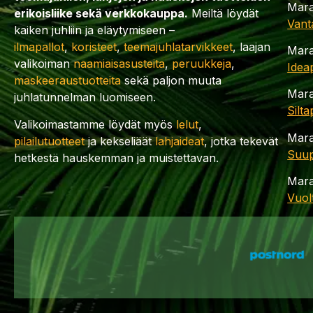
Mara
erikoisliike sekä verkkokauppa.
Meiltä löydät
Vant
kaiken juhliin ja eläytymiseen –
ilmapallot
,
koristeet
,
teemajuhlatarvikkeet
, laajan
Mara
valikoiman
naamiaisasusteita
,
peruukkeja
,
Idea
maskeeraustuotteita
sekä paljon muuta
Mara
juhlatunnelman luomiseen.
Silt
Valikoimastamme löydät myös
lelut
,
Mara
pilailutuotteet
ja kekseliäät
lahjaideat
, jotka tekevät
Suup
hetkestä hauskemman ja muistettavan.
Mara
Vuol