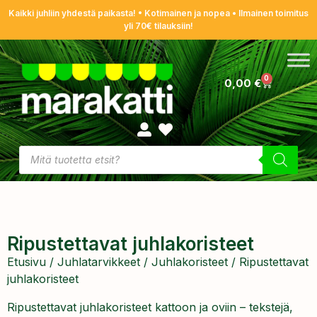
Kaikki juhliin yhdestä paikasta! • Kotimainen ja nopea • Ilmainen toimitus
yli 70€ tilauksiin!
0
0,00
€
Ripustettavat juhlakoristeet
Etusivu
/
Juhlatarvikkeet
/
Juhlakoristeet
/ Ripustettavat
juhlakoristeet
Ripustettavat juhlakoristeet kattoon ja oviin – tekstejä,