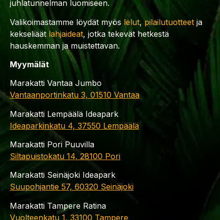
juhlatunnelman luomiseen.
Valikoimastamme löydät myös
lelut
,
pilailutuotteet
ja
kekseliäät
lahjaideat
, jotka tekevät hetkestä
hauskemman ja muistettavan.
Myymälät
Marakatti Vantaa Jumbo
Vantaanportinkatu 3, 01510 Vantaa
Marakatti Lempäälä Ideapark
Ideaparkinkatu 4, 37550 Lempäälä
Marakatti Pori Puuvilla
Siltapuistokatu 14, 28100 Pori
Marakatti Seinäjoki Ideapark
Suupohjantie 57, 60320 Seinäjoki
Marakatti Tampere Ratina
Vuolteenkatu 1, 33100 Tampere