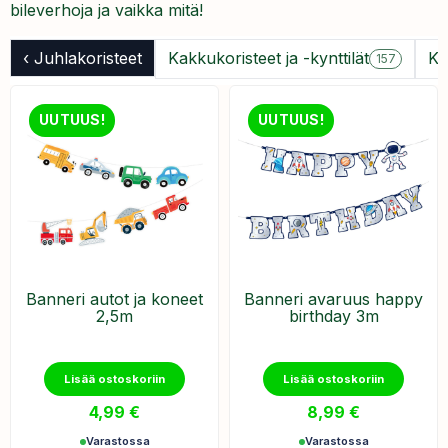
bileverhoja ja vaikka mitä!
‹ Juhlakoristeet
Kakkukoristeet ja -kynttilät
Ko
157
UUTUUS!
UUTUUS!
Banneri autot ja koneet
Banneri avaruus happy
2,5m
birthday 3m
Lisää ostoskoriin
Lisää ostoskoriin
4,99
€
8,99
€
Varastossa
Varastossa