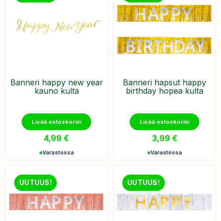
Banneri happy new year
Banneri hapsut happy
kauno kulta
birthday hopea kulta
Lisää ostoskoriin
Lisää ostoskoriin
4,99
€
3,99
€
Varastossa
Varastossa
UUTUUS!
UUTUUS!