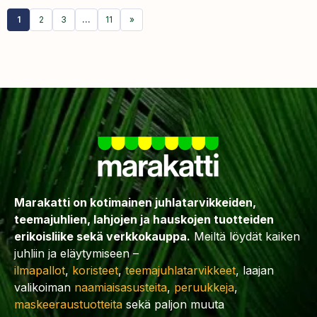
1
2
3
…
11
»
Marakatti on kotimainen juhlatarvikkeiden,
teemajuhlien, lahjojen ja hauskojen tuotteiden
erikoisliike sekä verkkokauppa.
Meiltä löydät kaiken
juhliin ja eläytymiseen –
ilmapallot
,
koristeet
,
teemajuhlatarvikkeet
, laajan
valikoiman
naamiaisasusteita
,
peruukkeja
,
maskeeraustuotteita
sekä paljon muuta