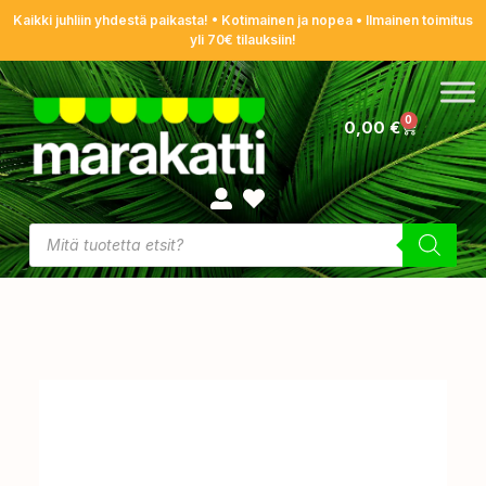
Kaikki juhliin yhdestä paikasta! • Kotimainen ja nopea • Ilmainen toimitus
yli 70€ tilauksiin!
0
0,00
€