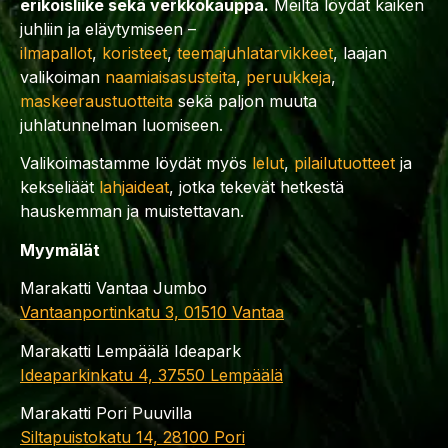
erikoisliike sekä verkkokauppa.
Meiltä löydät kaiken
juhliin ja eläytymiseen –
ilmapallot
,
koristeet
,
teemajuhlatarvikkeet
, laajan
valikoiman
naamiaisasusteita
,
peruukkeja
,
maskeeraustuotteita
sekä paljon muuta
juhlatunnelman luomiseen.
Valikoimastamme löydät myös
lelut
,
pilailutuotteet
ja
kekseliäät
lahjaideat
, jotka tekevät hetkestä
hauskemman ja muistettavan.
Myymälät
Marakatti Vantaa Jumbo
Vantaanportinkatu 3, 01510 Vantaa
Marakatti Lempäälä Ideapark
Ideaparkinkatu 4, 37550 Lempäälä
Marakatti Pori Puuvilla
Siltapuistokatu 14, 28100 Pori