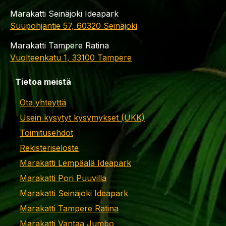
Marakatti Seinäjoki Ideapark
Suupohjantie 57, 60320 Seinäjoki
Marakatti Tampere Ratina
Vuolteenkatu 1, 33100 Tampere
Tietoa meistä
Ota yhteyttä
Usein kysytyt kysymykset (UKK)
Toimitusehdot
Rekisteriseloste
Marakatti Lempäälä Ideapark
Marakatti Pori Puuvilla
Marakatti Seinäjoki Ideapark
Marakatti Tampere Ratina
Marakatti Vantaa Jumbo