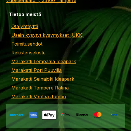
Vuolteenkatu 1, 33100 Tampere
Tietoa meistä
Ota yhteyttä
Usein kysytyt kysymykset (UKK)
Toimitusehdot
Rekisteriseloste
Marakatti Lempäälä Ideapark
Marakatti Pori Puuvilla
Marakatti Seinäjoki Ideapark
Marakatti Tampere Ratina
Marakatti Vantaa Jumbo