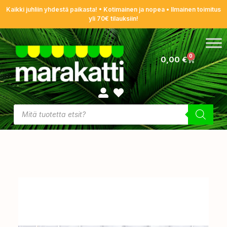
Kaikki juhliin yhdestä paikasta! • Kotimainen ja nopea • Ilmainen toimitus
yli 70€ tilauksiin!
0
0,00
€