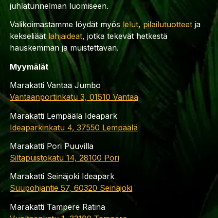
juhlatunnelman luomiseen.
Valikoimastamme löydät myös
lelut
,
pilailutuotteet
ja
kekseliäät
lahjaideat
, jotka tekevät hetkestä
hauskemman ja muistettavan.
Myymälät
Marakatti Vantaa Jumbo
Vantaanportinkatu 3, 01510 Vantaa
Marakatti Lempäälä Ideapark
Ideaparkinkatu 4, 37550 Lempäälä
Marakatti Pori Puuvilla
Siltapuistokatu 14, 28100 Pori
Marakatti Seinäjoki Ideapark
Suupohjantie 57, 60320 Seinäjoki
Marakatti Tampere Ratina