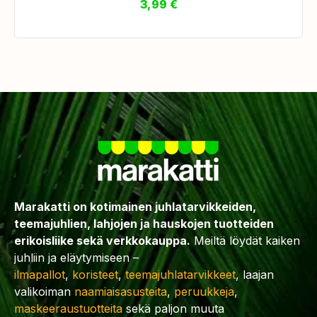
3,99
€
Marakatti on kotimainen juhlatarvikkeiden,
teemajuhlien, lahjojen ja hauskojen tuotteiden
erikoisliike sekä verkkokauppa.
Meiltä löydät kaiken
juhliin ja eläytymiseen –
ilmapallot
,
koristeet
,
teemajuhlatarvikkeet
, laajan
valikoiman
naamiaisasusteita
,
peruukkeja
,
maskeeraustuotteita
sekä paljon muuta