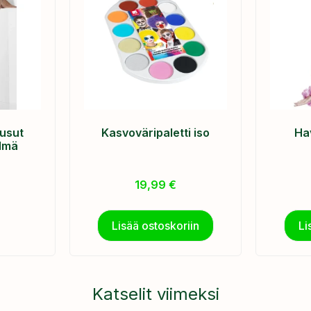
usut
Kasvoväripaletti iso
Hav
ilmä
19,99
€
Lisää ostoskoriin
Li
Katselit viimeksi