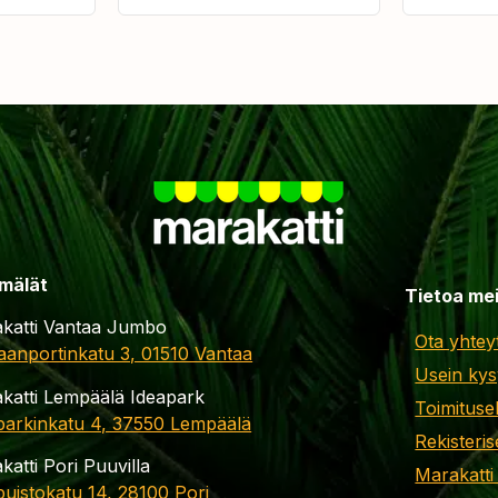
mälät
Tietoa me
katti Vantaa Jumbo
Ota yhtey
aanportinkatu 3, 01510 Vantaa
Usein kys
katti Lempäälä Ideapark
Toimituse
parkinkatu 4, 37550 Lempäälä
Rekisteris
katti Pori Puuvilla
Marakatti
apuistokatu 14, 28100 Pori