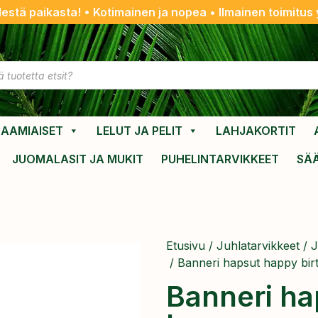
destä paikasta! • Kotimainen ja nopea • Ilmainen toimitus y
AAMIAISET
LELUT JA PELIT
LAHJAKORTIT
JUOMALASIT JA MUKIT
PUHELINTARVIKKEET
SÄ
Etusivu
/
Juhlatarvikkeet
/
J
/ Banneri hapsut happy bir
Banneri ha