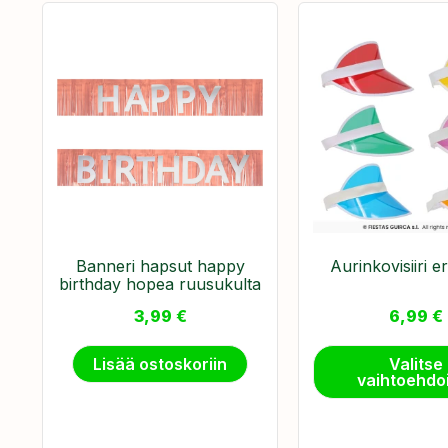
Banneri hapsut happy
Aurinkovisiiri er
birthday hopea ruusukulta
3,99
€
6,99
€
Lisää ostoskoriin
Valitse
vaihtoehdo