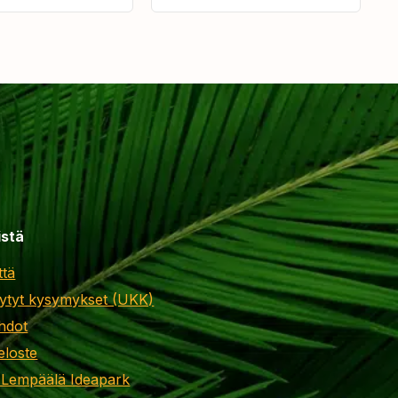
istä
ttä
ytyt kysymykset (UKK)
hdot
eloste
 Lempäälä Ideapark