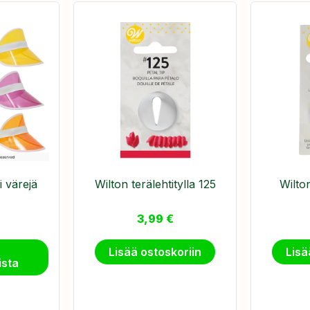
i värejä
Wilton terälehtitylla 125
Wilton
3,99
€
Lisää ostoskoriin
Lisä
ista