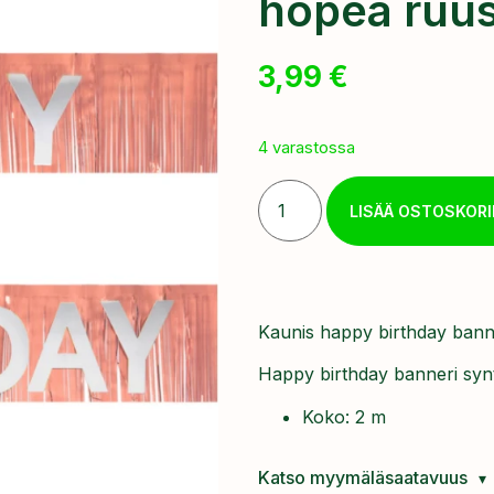
hopea ruu
3,99
€
4 varastossa
LISÄÄ OSTOSKORI
Kaunis happy birthday banne
Happy birthday banneri synt
Koko: 2 m
Katso myymäläsaatavuus