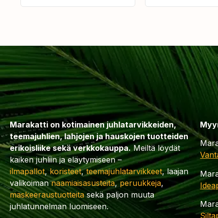
Marakatti on kotimainen juhlatarvikkeiden,
Myy
teemajuhlien, lahjojen ja hauskojen tuotteiden
Mara
erikoisliike sekä verkkokauppa.
Meiltä löydät
Vant
kaiken juhliin ja eläytymiseen –
ilmapallot
,
koristeet
,
teemajuhlatarvikkeet
, laajan
Mara
valikoiman
naamiaisasusteita
,
peruukkeja
,
Idea
maskeeraustuotteita
sekä paljon muuta
Mara
juhlatunnelman luomiseen.
Silt