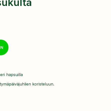
sukulta
IN
ri hapsuilla
ymäpäiväjuhlien koristeluun.