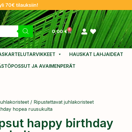
li 70€ tilauksiin!
0
0,00
€
ASKARTELUTARVIKKEET
HAUSKAT LAHJAIDEAT
ÄSTÖPOSSUT JA AVAIMENPERÄT
uhlakoristeet
/
Ripustettavat juhlakoristeet
thday hopea ruusukulta
psut happy birthday