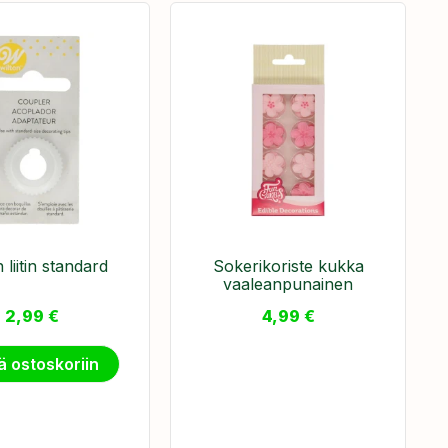
 liitin standard
Sokerikoriste kukka
vaaleanpunainen
2,99
€
4,99
€
ä ostoskoriin