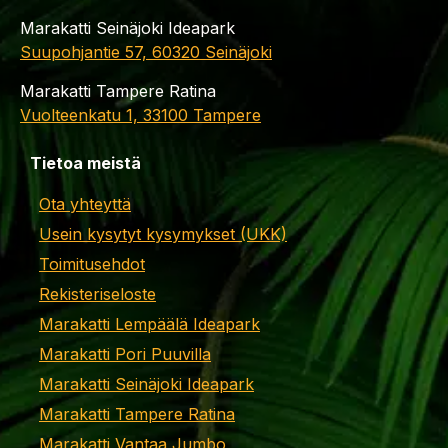
Marakatti Seinäjoki Ideapark
Suupohjantie 57, 60320 Seinäjoki
Marakatti Tampere Ratina
Vuolteenkatu 1, 33100 Tampere
Tietoa meistä
Ota yhteyttä
Usein kysytyt kysymykset (UKK)
Toimitusehdot
Rekisteriseloste
Marakatti Lempäälä Ideapark
Marakatti Pori Puuvilla
Marakatti Seinäjoki Ideapark
Marakatti Tampere Ratina
Marakatti Vantaa Jumbo