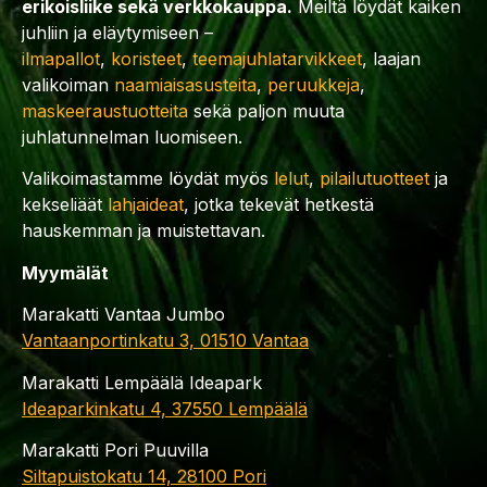
erikoisliike sekä verkkokauppa.
Meiltä löydät kaiken
juhliin ja eläytymiseen –
ilmapallot
,
koristeet
,
teemajuhlatarvikkeet
, laajan
valikoiman
naamiaisasusteita
,
peruukkeja
,
maskeeraustuotteita
sekä paljon muuta
juhlatunnelman luomiseen.
Valikoimastamme löydät myös
lelut
,
pilailutuotteet
ja
kekseliäät
lahjaideat
, jotka tekevät hetkestä
hauskemman ja muistettavan.
Myymälät
Marakatti Vantaa Jumbo
Vantaanportinkatu 3, 01510 Vantaa
Marakatti Lempäälä Ideapark
Ideaparkinkatu 4, 37550 Lempäälä
Marakatti Pori Puuvilla
Siltapuistokatu 14, 28100 Pori