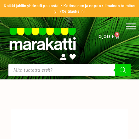
Kaikki juhliin yhdestä paikasta! • Kotimainen ja nopea • Ilmainen toimitus
yli 70€ tilauksiin!
0
0,00
€