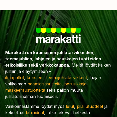
Marakatti on kotimainen juhlatarvikkeiden,
teemajuhlien, lahjojen ja hauskojen tuotteiden
erikoisliike sekä verkkokauppa.
Meiltä löydät kaiken
juhliin ja eläytymiseen –
ilmapallot
,
koristeet
,
teemajuhlatarvikkeet
, laajan
valikoiman
naamiaisasusteita
,
peruukkeja
,
maskeeraustuotteita
sekä paljon muuta
juhlatunnelman luomiseen.
Valikoimastamme löydät myös
lelut
,
pilailutuotteet
ja
kekseliäät
lahjaideat
, jotka tekevät hetkestä