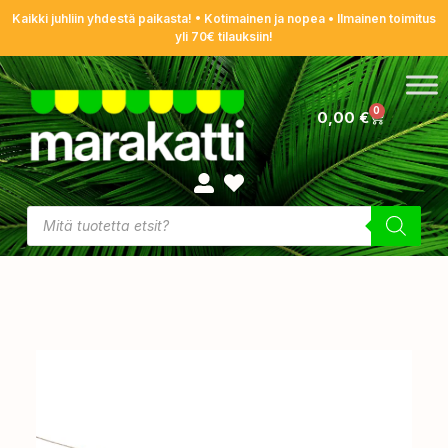
Kaikki juhliin yhdestä paikasta! • Kotimainen ja nopea • Ilmainen toimitus
yli 70€ tilauksiin!
0
0,00
€