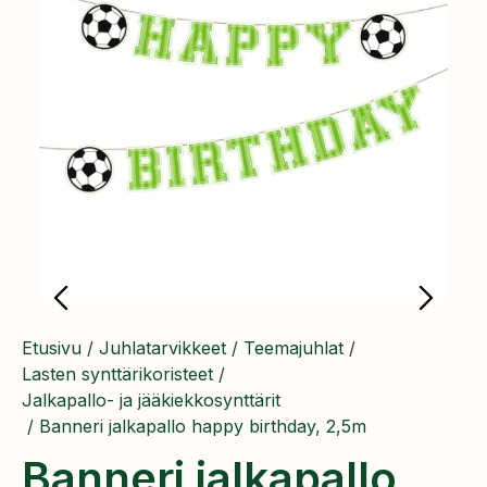
Etusivu
/
Juhlatarvikkeet
/
Teemajuhlat
/
Lasten synttärikoristeet
/
Jalkapallo- ja jääkiekkosynttärit
/ Banneri jalkapallo happy birthday, 2,5m
Banneri jalkapallo