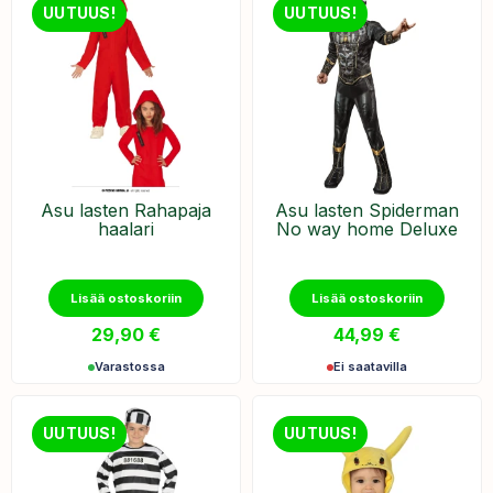
UUTUUS!
UUTUUS!
Asu lasten Rahapaja
Asu lasten Spiderman
haalari
No way home Deluxe
Lisää ostoskoriin
Lisää ostoskoriin
29,90
€
44,99
€
Varastossa
Ei saatavilla
UUTUUS!
UUTUUS!