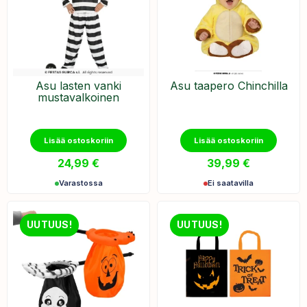
Asu lasten vanki
Asu taapero Chinchilla
mustavalkoinen
Lisää ostoskoriin
Lisää ostoskoriin
24,99
€
39,99
€
Varastossa
Ei saatavilla
UUTUUS!
UUTUUS!