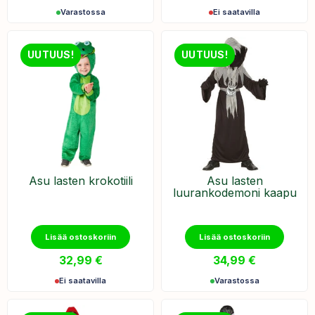
Varastossa
Ei saatavilla
UUTUUS!
UUTUUS!
Asu lasten krokotiili
Asu lasten
luurankodemoni kaapu
Lisää ostoskoriin
Lisää ostoskoriin
32,99
€
34,99
€
Ei saatavilla
Varastossa