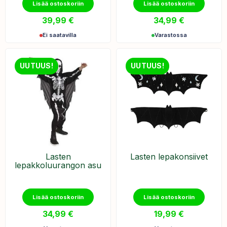
Lisää ostoskoriin
Lisää ostoskoriin
39,99
€
34,99
€
Ei saatavilla
Varastossa
UUTUUS!
UUTUUS!
Lasten
Lasten lepakonsiivet
lepakkoluurangon asu
Lisää ostoskoriin
Lisää ostoskoriin
34,99
€
19,99
€