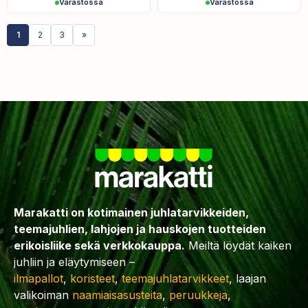
Varastossa
Varastossa
1
2
3
»
Marakatti on kotimainen juhlatarvikkeiden,
teemajuhlien, lahjojen ja hauskojen tuotteiden
erikoisliike sekä verkkokauppa.
Meiltä löydät kaiken
juhliin ja eläytymiseen –
ilmapallot
,
koristeet
,
teemajuhlatarvikkeet
, laajan
valikoiman
naamiaisasusteita
,
peruukkeja
,