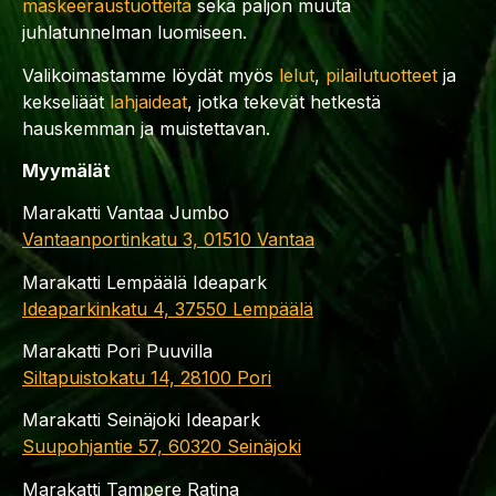
maskeeraustuotteita
sekä paljon muuta
juhlatunnelman luomiseen.
Valikoimastamme löydät myös
lelut
,
pilailutuotteet
ja
kekseliäät
lahjaideat
, jotka tekevät hetkestä
hauskemman ja muistettavan.
Myymälät
Marakatti Vantaa Jumbo
Vantaanportinkatu 3, 01510 Vantaa
Marakatti Lempäälä Ideapark
Ideaparkinkatu 4, 37550 Lempäälä
Marakatti Pori Puuvilla
Siltapuistokatu 14, 28100 Pori
Marakatti Seinäjoki Ideapark
Suupohjantie 57, 60320 Seinäjoki
Marakatti Tampere Ratina