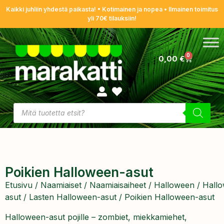
Kaikki juhliin yhdestä paikasta! • Kotimainen ja nopea • Ilmainen toimitus
yli 70€ tilauksiin!
0
0,00
€
Poikien Halloween-asut
Etusivu
/
Naamiaiset
/
Naamiaisaiheet
/
Halloween
/
Hall
asut
/
Lasten Halloween-asut
/ Poikien Halloween-asut
Halloween-asut pojille – zombiet, miekkamiehet,