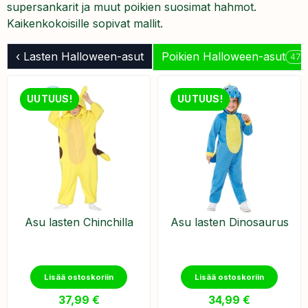
supersankarit ja muut poikien suosimat hahmot.
Kaikenkokoisille sopivat mallit.
‹ Lasten Halloween-asut
Poikien Halloween-asut
47
UUTUUS!
UUTUUS!
Asu lasten Chinchilla
Asu lasten Dinosaurus
Lisää ostoskoriin
Lisää ostoskoriin
37,99
€
34,99
€