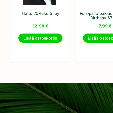
Hattu 20-luku trilby
​Foliopallo paloa
Birthday 6
12,99
€
7,99
€
Lisää ostoskoriin
Lisää ostosk