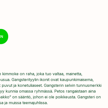
IN
n kimmoke on raha, joka tuo valtaa, mainetta,
nousua. Gangsterityylin ikonit ovat kaupunkimaisema,
t puvut ja konetuliaseet. Gangsterin selvin tunnusmerkki
ittyy kunnia omassa ryhmässä. Petos rangaistaan aina
akko” on sääntö, johon ei ole poikkeusta. Gangsteri on
sa ja muissa teemajuhlissa.