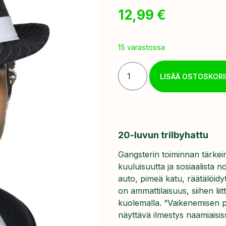
12,99
€
15 varastossa
LISÄÄ OSTOSKORI
20-luvun trilbyhattu
Gangsterin toiminnan tärkei
kuuluisuutta ja sosiaalista 
auto, pimeä katu, räätälöidy
on ammattilaisuus, siihen li
kuolemalla. “Vaikenemisen p
näyttävä ilmestys naamiaisis