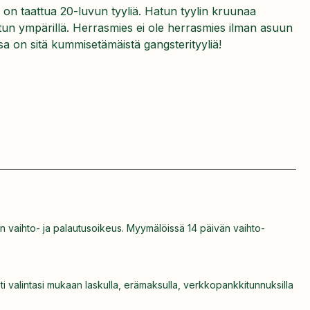
tu on taattua 20-luvun tyyliä. Hatun tyylin kruunaa
tun ympärillä. Herrasmies ei ole herrasmies ilman asuun
a on sitä kummisetämäistä gangsterityyliä!
n vaihto- ja palautusoikeus. Myymälöissä 14 päivän vaihto-
ti valintasi mukaan laskulla, erämaksulla, verkkopankkitunnuksilla