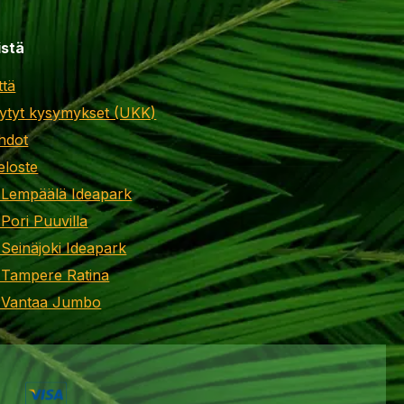
istä
ttä
ytyt kysymykset (UKK)
hdot
eloste
 Lempäälä Ideapark
 Pori Puuvilla
 Seinäjoki Ideapark
 Tampere Ratina
i Vantaa Jumbo