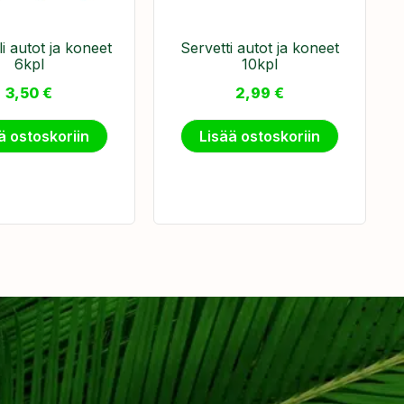
li autot ja koneet
Servetti autot ja koneet
6kpl
10kpl
3,50
€
2,99
€
ä ostoskoriin
Lisää ostoskoriin