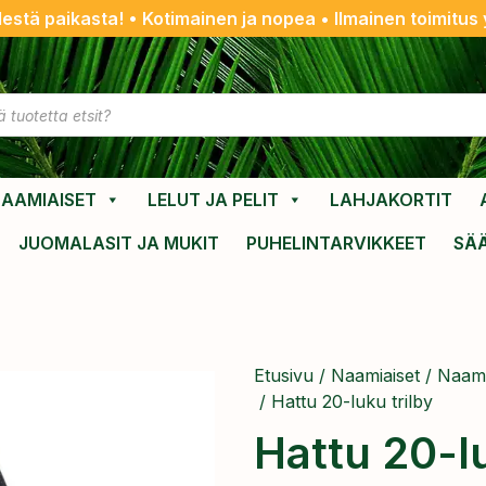
destä paikasta! • Kotimainen ja nopea • Ilmainen toimitus y
AAMIAISET
LELUT JA PELIT
LAHJAKORTIT
JUOMALASIT JA MUKIT
PUHELINTARVIKKEET
SÄ
Etusivu
/
Naamiaiset
/
Naami
/ Hattu 20-luku trilby
Hattu 20-lu