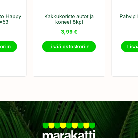
uto Happy
Kakkukoriste autot ja
Pahvipil
7x53
koneet 8kpl
3,99
€
oriin
Lisää ostoskoriin
Lisä