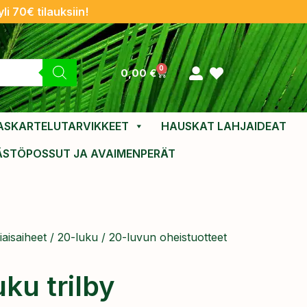
li 70€ tilauksiin!
0
0,00
€
ASKARTELUTARVIKKEET
HAUSKAT LAHJAIDEAT
ÄSTÖPOSSUT JA AVAIMENPERÄT
aisaiheet
/
20-luku
/
20-luvun oheistuotteet
ku trilby