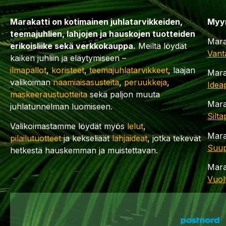
Marakatti on kotimainen juhlatarvikkeiden,
Myy
teemajuhlien, lahjojen ja hauskojen tuotteiden
Mara
erikoisliike sekä verkkokauppa.
Meiltä löydät
Vant
kaiken juhliin ja eläytymiseen –
ilmapallot
,
koristeet
,
teemajuhlatarvikkeet
, laajan
Mara
valikoiman
naamiaisasusteita
,
peruukkeja
,
Idea
maskeeraustuotteita
sekä paljon muuta
Mara
juhlatunnelman luomiseen.
Silt
Valikoimastamme löydät myös
lelut
,
Mara
pilailutuotteet
ja kekseliäät
lahjaideat
, jotka tekevät
Suup
hetkestä hauskemman ja muistettavan.
Mara
Vuol