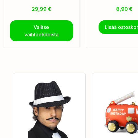
29,99
€
8,90
€
Valitse
Lisää ostoskor
vaihtoehdoista