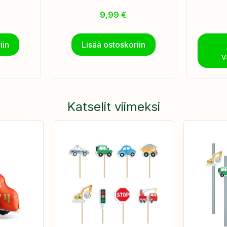
9,99
€
iin
Lisää ostoskoriin
v
Katselit viimeksi