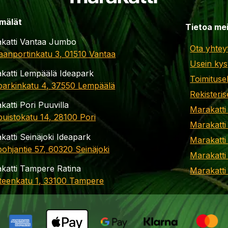
mälät
Tietoa me
katti Vantaa Jumbo
Ota yhtey
aanportinkatu 3, 01510 Vantaa
Usein kys
katti Lempäälä Ideapark
Toimituse
parkinkatu 4, 37550 Lempäälä
Rekisteris
katti Pori Puuvilla
Marakatti
apuistokatu 14, 28100 Pori
Marakatti
katti Seinäjoki Ideapark
Marakatti
ohjantie 57, 60320 Seinäjoki
Marakatti
katti Tampere Ratina
Marakatt
teenkatu 1, 33100 Tampere