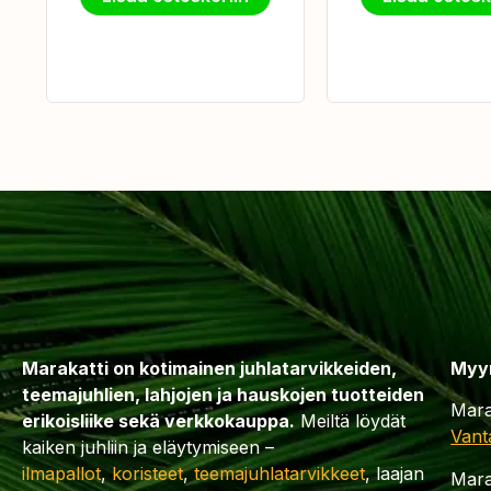
Marakatti on kotimainen juhlatarvikkeiden,
Myy
teemajuhlien, lahjojen ja hauskojen tuotteiden
Mara
erikoisliike sekä verkkokauppa.
Meiltä löydät
Vant
kaiken juhliin ja eläytymiseen –
ilmapallot
,
koristeet
,
teemajuhlatarvikkeet
, laajan
Mara