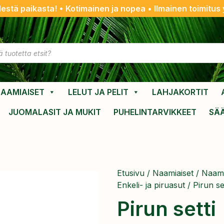
destä paikasta! • Kotimainen ja nopea • Ilmainen toimitus y
AAMIAISET
LELUT JA PELIT
LAHJAKORTIT
JUOMALASIT JA MUKIT
PUHELINTARVIKKEET
SÄ
Etusivu
/
Naamiaiset
/
Naami
Enkeli- ja piruasut
/ Pirun set
Pirun setti