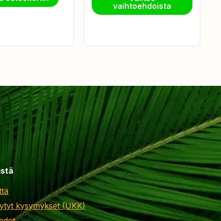
vaihtoehdoista
istä
ttä
ytyt kysymykset (UKK)
hdot