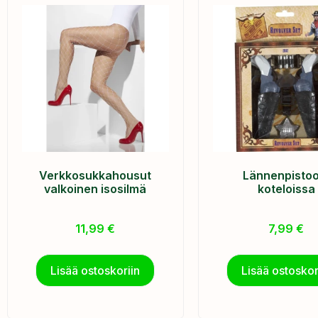
Verkkosukkahousut
Lännenpistool
valkoinen isosilmä
koteloissa
11,99
€
7,99
€
Lisää ostoskoriin
Lisää ostoskor