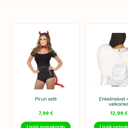
Pirun setti
Enkelinsiivet
valkoine
7,99
€
12,99
€
Lisää ostoskoriin
Lisää ostosk