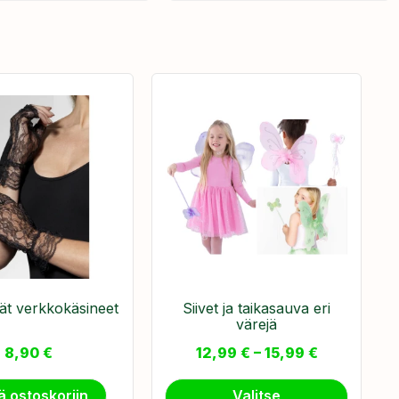
ät verkkokäsineet
Siivet ja taikasauva eri
värejä
8,90
€
12,99
€
–
15,99
€
ä ostoskoriin
Valitse