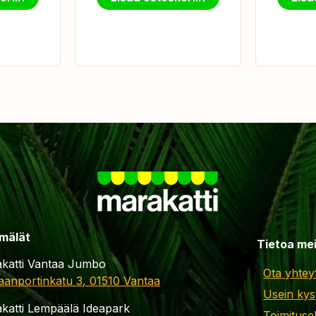
mälät
Tietoa me
katti Vantaa Jumbo
Ota yhtey
aanportinkatu 3, 01510 Vantaa
Usein kys
katti Lempäälä Ideapark
Toimituse