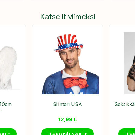
Katselit viimeksi
 40cm
Silinteri USA
Seksikkä
n
12,99
€
oriin
Lisää ostoskoriin
Lisä