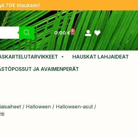
li 70€ tilauksiin!
0
0,00
€
ASKARTELUTARVIKKEET
HAUSKAT LAHJAIDEAT
ÄSTÖPOSSUT JA AVAIMENPERÄT
aisaiheet
/
Halloween
/
Halloween-asut
/
ti