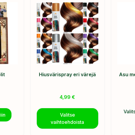
it
Hiusvärispray eri värejä
Asu me
4,99
€
Valit
iin
Valitse
vaihtoehdoista