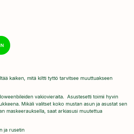
IN
ltää kaiken, mitä kiltti tyttö tarvitsee muuttuakseen
loweenbileiden vakiovieraita. Asustesetti toimii hyvin
isukkeena. Mikäli valitset koko mustan asun ja asustat sen
man maskeerauksella, saat arkiasusi muutettua
n ja rusetin