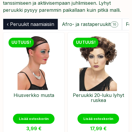
tanssimiseen ja aktiivisempaan juhlimiseen. Lyhyt
peruukki pysyy paremmin paikallaan kuin pitkä malli.
‹ Peruukit naamiaisiin
Afro- ja rastaperuukit
Fe
16
UUTUUS!
UUTUUS!
Hiusverkko musta
Peruukki 20-luku lyhyt
ruskea
Lisää ostoskoriin
Lisää ostoskoriin
3,99
€
17,99
€