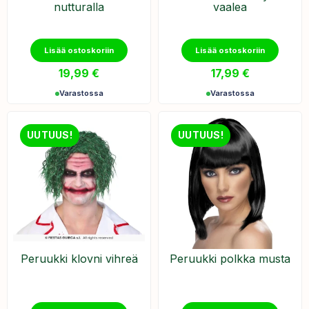
nutturalla
vaalea
Lisää ostoskoriin
Lisää ostoskoriin
19,99
€
17,99
€
Varastossa
Varastossa
UUTUUS!
UUTUUS!
Peruukki klovni vihreä
Peruukki polkka musta