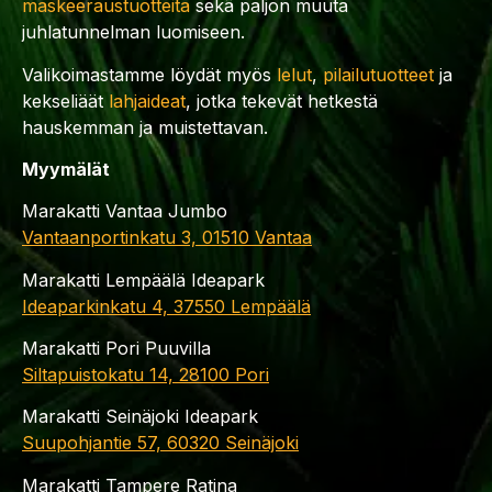
maskeeraustuotteita
sekä paljon muuta
juhlatunnelman luomiseen.
Valikoimastamme löydät myös
lelut
,
pilailutuotteet
ja
kekseliäät
lahjaideat
, jotka tekevät hetkestä
hauskemman ja muistettavan.
Myymälät
Marakatti Vantaa Jumbo
Vantaanportinkatu 3, 01510 Vantaa
Marakatti Lempäälä Ideapark
Ideaparkinkatu 4, 37550 Lempäälä
Marakatti Pori Puuvilla
Siltapuistokatu 14, 28100 Pori
Marakatti Seinäjoki Ideapark
Suupohjantie 57, 60320 Seinäjoki
Marakatti Tampere Ratina