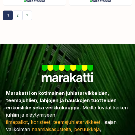
Varastossa
Varastossa
1
2
»
Marakatti on kotimainen juhlatarvikkeiden,
teemajuhlien, lahjojen ja hauskojen tuotteiden
erikoisliike sekä verkkokauppa.
Meiltä löydät kaiken
juhliin ja eläytymiseen –
ilmapallot
,
koristeet
,
teemajuhlatarvikkeet
, laajan
valikoiman
naamiaisasusteita
,
peruukkeja
,