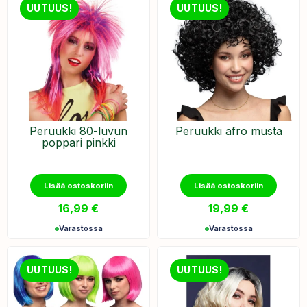
UUTUUS!
UUTUUS!
Peruukki 80-luvun
Peruukki afro musta
poppari pinkki
Lisää ostoskoriin
Lisää ostoskoriin
16,99
€
19,99
€
Varastossa
Varastossa
UUTUUS!
UUTUUS!