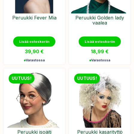
Peruukki Fever Mia
Peruukki Golden lady
vaalea
Lisää ostoskoriin
Lisää ostoskoriin
39,90
€
18,99
€
Varastossa
Varastossa
UUTUUS!
UUTUUS!
Peruukki isoäiti
Peruukki kasarityttö