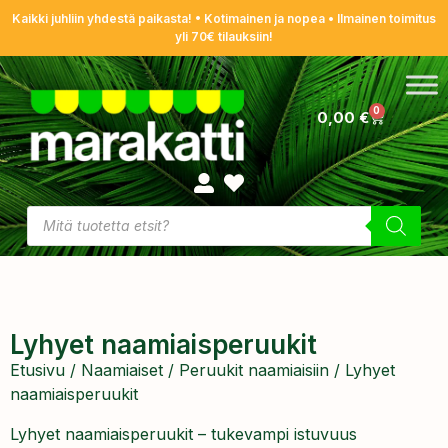
Kaikki juhliin yhdestä paikasta! • Kotimainen ja nopea • Ilmainen toimitus
yli 70€ tilauksiin!
0
0,00
€
Lyhyet naamiaisperuukit
Etusivu
/
Naamiaiset
/
Peruukit naamiaisiin
/ Lyhyet
naamiaisperuukit
Lyhyet naamiaisperuukit – tukevampi istuvuus