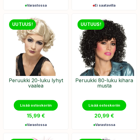
Varastossa
Ei saatavilla
UUTUUS!
UUTUUS!
Peruukki 20-luku lyhyt
Peruukki 80-luku kihara
vaalea
musta
Lisää ostoskoriin
Lisää ostoskoriin
15,99
€
20,99
€
Varastossa
Varastossa