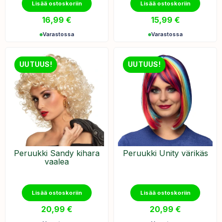
Lisää ostoskoriin
Lisää ostoskoriin
16,99
€
15,99
€
Varastossa
Varastossa
UUTUUS!
UUTUUS!
Peruukki Sandy kihara
Peruukki Unity värikäs
vaalea
Lisää ostoskoriin
Lisää ostoskoriin
20,99
€
20,99
€