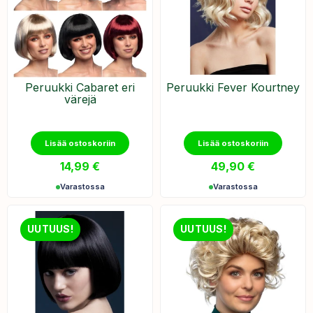
Peruukki Cabaret eri
Peruukki Fever Kourtney
värejä
Lisää ostoskoriin
Lisää ostoskoriin
14,99
€
49,90
€
Varastossa
Varastossa
UUTUUS!
UUTUUS!