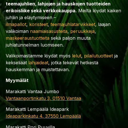
teemajuhlien, lahjojen ja hauskojen tuotteiden
erikoisliike sekä verkkokauppa.
Meiltä löydät kaiken
juhliin ja eläytymiseen –
ilmapallot
,
koristeet
,
teemajuhlatarvikkeet
, laajan
valikoiman
naamiaisasusteita
,
peruukkeja
,
maskeeraustuotteita
sekä paljon muuta
juhlatunnelman luomiseen.
Valikoimastamme löydät myös
lelut
,
pilailutuotteet
ja
kekseliäät
lahjaideat
, jotka tekevät hetkestä
hauskemman ja muistettavan.
Myymälät
Marakatti Vantaa Jumbo
Vantaanportinkatu 3, 01510 Vantaa
Marakatti Lempäälä Ideapark
Ideaparkinkatu 4, 37550 Lempäälä
Marakatti Pori Puuvilla