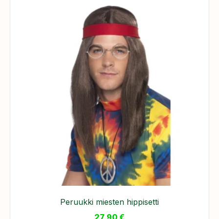
Peruukki miesten hippisetti
27,90
€