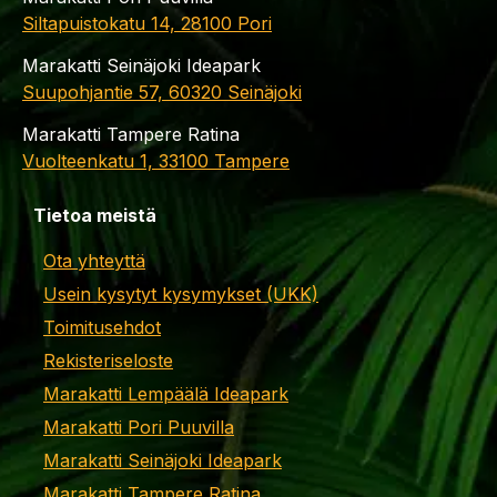
Siltapuistokatu 14, 28100 Pori
Marakatti Seinäjoki Ideapark
Suupohjantie 57, 60320 Seinäjoki
Marakatti Tampere Ratina
Vuolteenkatu 1, 33100 Tampere
Tietoa meistä
Ota yhteyttä
Usein kysytyt kysymykset (UKK)
Toimitusehdot
Rekisteriseloste
Marakatti Lempäälä Ideapark
Marakatti Pori Puuvilla
Marakatti Seinäjoki Ideapark
Marakatti Tampere Ratina