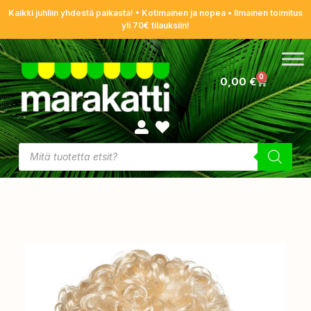
Kaikki juhliin yhdestä paikasta! • Kotimainen ja nopea • Ilmainen toimitus
yli 70€ tilauksiin!
0
0,00
€