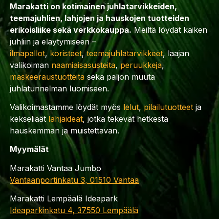
Marakatti on kotimainen juhlatarvikkeiden,
teemajuhlien, lahjojen ja hauskojen tuotteiden
erikoisliike sekä verkkokauppa.
Meiltä löydät kaiken
juhliin ja eläytymiseen –
ilmapallot
,
koristeet
,
teemajuhlatarvikkeet
, laajan
valikoiman
naamiaisasusteita
,
peruukkeja
,
maskeeraustuotteita
sekä paljon muuta
juhlatunnelman luomiseen.
Valikoimastamme löydät myös
lelut
,
pilailutuotteet
ja
kekseliäät
lahjaideat
, jotka tekevät hetkestä
hauskemman ja muistettavan.
Myymälät
Marakatti Vantaa Jumbo
Vantaanportinkatu 3, 01510 Vantaa
Marakatti Lempäälä Ideapark
Ideaparkinkatu 4, 37550 Lempäälä