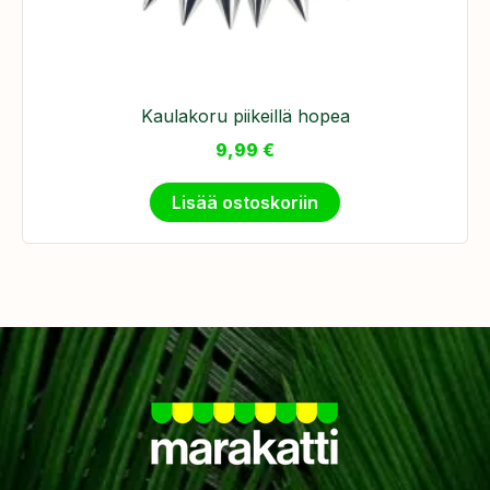
Kaulakoru piikeillä hopea
9,99
€
Lisää ostoskoriin