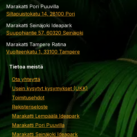
Marakatti Pori Puuvilla
Siltapuistokatu 14, 28100 Pori
Marakatti Seinäjoki Ideapark
Suupohjantie 57, 60320 Seinäjoki
Marakatti Tampere Ratina
Vuolteenkatu 1, 33100 Tampere
Tietoa meistä
Ota yhteyttä
Usein kysytyt kysymykset (UKK)
Toimitusehdot
Rekisteriseloste
Marakatti Lempäälä Ideapark
Marakatti Pori Puuvilla
Marakatti Seinäjoki Ideapark