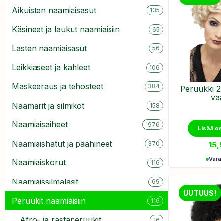
Aikuisten naamiaisasut
135
Käsineet ja laukut naamiaisiin
65
Lasten naamiaisasut
56
Leikkiaseet ja kahleet
106
Maskeeraus ja tehosteet
384
Peruukki 2
va
Naamarit ja silmikot
158
Naamiaisaiheet
1976
Lisää o
Naamiaishatut ja päähineet
15
370
Var
Naamiaiskorut
116
Naamiaissilmälasit
69
UUTUUS!
Peruukit naamiaisiin
116
Afro- ja rastaperuukit
16