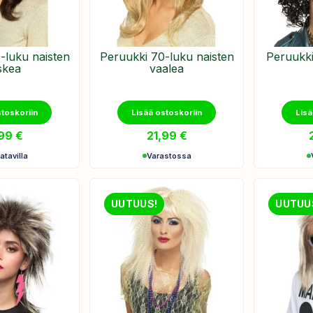
-luku naisten
Peruukki 70-luku naisten
Peruukki
skea
vaalea
stoskoriin
Lisää ostoskoriin
Lisä
,99
€
21,99
€
atavilla
Varastossa
UUTUUS!
UUTUU