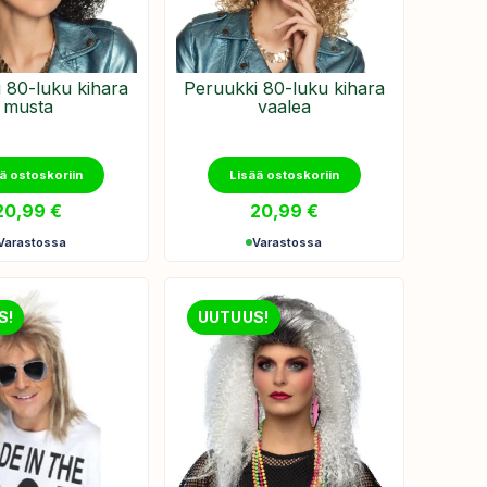
 80-luku kihara
Peruukki 80-luku kihara
musta
vaalea
ä ostoskoriin
Lisää ostoskoriin
20,99
€
20,99
€
Varastossa
Varastossa
S!
UUTUUS!