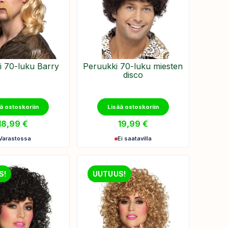
i 70-luku Barry
Peruukki 70-luku miesten
disco
ä ostoskoriin
Lisää ostoskoriin
18,99
€
19,99
€
Varastossa
Ei saatavilla
S!
UUTUUS!