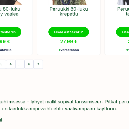
i 80-luku
Peruukki 80-luku
Peru
y vaalea
krepattu
t
stoskoriin
Lisää ostoskoriin
Lisä
,99
€
27,99
€
atavilla
Varastossa
3
4
…
8
»
juhlimisessa –
lyhyet mallit
sopivat tanssimiseen.
Pitkät peru
a
on laadukkaampi vaihtoehto vaativampaan käyttöön.
t
.