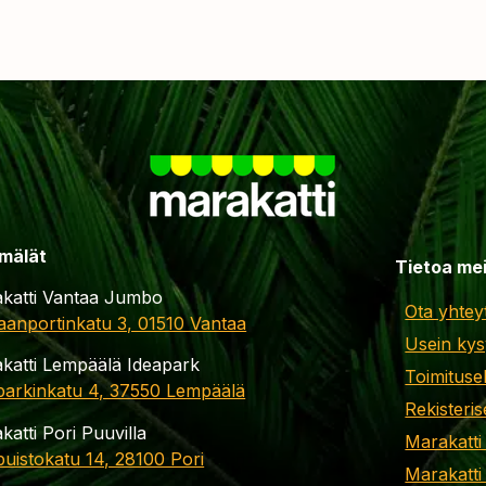
mälät
Tietoa me
katti Vantaa Jumbo
Ota yhtey
aanportinkatu 3, 01510 Vantaa
Usein kys
katti Lempäälä Ideapark
Toimituse
parkinkatu 4, 37550 Lempäälä
Rekisteris
katti Pori Puuvilla
Marakatti
apuistokatu 14, 28100 Pori
Marakatti