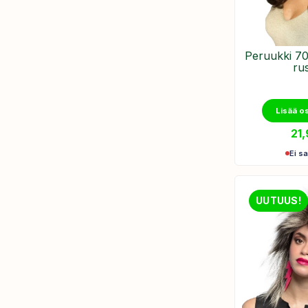
Peruukki 70
ru
Lisää o
21
Ei sa
UUTUUS!