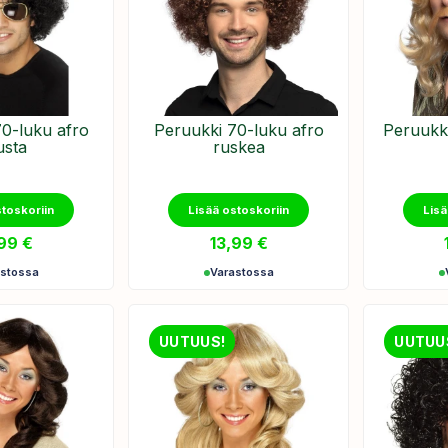
0-luku afro
Peruukki 70-luku afro
Peruukk
sta
ruskea
stoskoriin
Lisää ostoskoriin
Lisä
,99
€
13,99
€
astossa
Varastossa
UUTUUS!
UUTUU