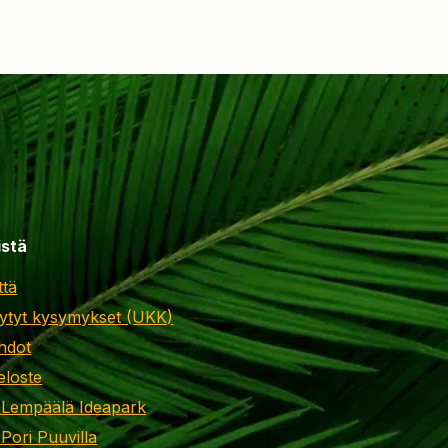
istä
ttä
ytyt kysymykset (UKK)
hdot
eloste
 Lempäälä Ideapark
 Pori Puuvilla