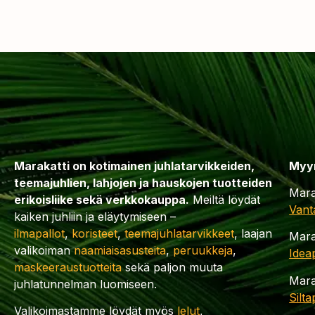
Marakatti on kotimainen juhlatarvikkeiden,
Myy
teemajuhlien, lahjojen ja hauskojen tuotteiden
Mara
erikoisliike sekä verkkokauppa.
Meiltä löydät
Vant
kaiken juhliin ja eläytymiseen –
ilmapallot
,
koristeet
,
teemajuhlatarvikkeet
, laajan
Mara
valikoiman
naamiaisasusteita
,
peruukkeja
,
Idea
maskeeraustuotteita
sekä paljon muuta
Mara
juhlatunnelman luomiseen.
Silt
Valikoimastamme löydät myös
lelut
,