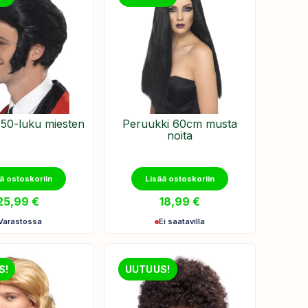
 50-luku miesten
Peruukki 60cm musta
noita
ä ostoskoriin
Lisää ostoskoriin
25,99
€
18,99
€
Varastossa
Ei saatavilla
S!
UUTUUS!