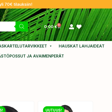
li 70€ tilauksiin!
0
0,00
€
ASKARTELUTARVIKKEET
HAUSKAT LAHJAIDEAT
ÄSTÖPOSSUT JA AVAIMENPERÄT
S!
UUTUUS!