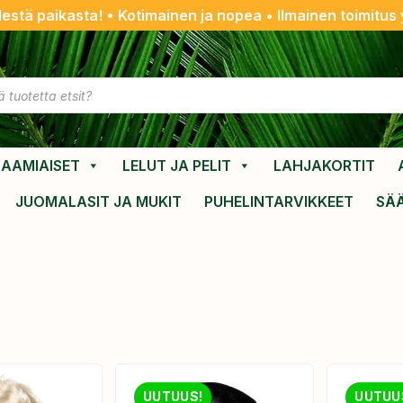
destä paikasta! • Kotimainen ja nopea • Ilmainen toimitus y
AAMIAISET
LELUT JA PELIT
LAHJAKORTIT
JUOMALASIT JA MUKIT
PUHELINTARVIKKEET
SÄ
UUTUUS!
UUTUU