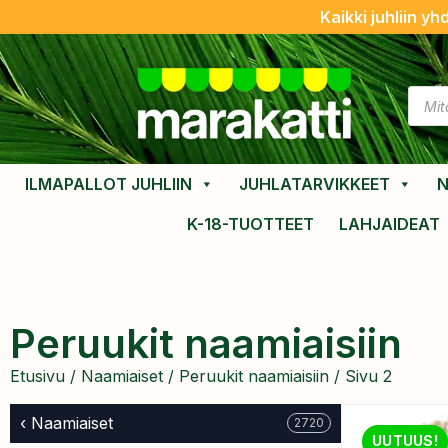
Kaikki juhliin yh
ILMAPALLOT JUHLIIN
JUHLATARVIKKEET
N
K-18-TUOTTEET
LAHJAIDEAT
Peruukit naamiaisiin
Etusivu
/
Naamiaiset
/
Peruukit naamiaisiin
/ Sivu 2
‹ Naamiaiset
2720
UUTUUS!