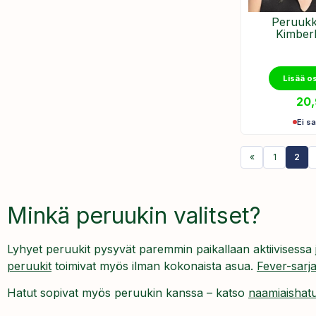
Peruukk
Kimberl
Lisää o
20
Ei sa
«
1
2
Minkä peruukin valitset?
Lyhyet peruukit pysyvät paremmin paikallaan aktiivisessa 
peruukit
toimivat myös ilman kokonaista asua.
Fever-sarj
Hatut sopivat myös peruukin kanssa – katso
naamiaishatu