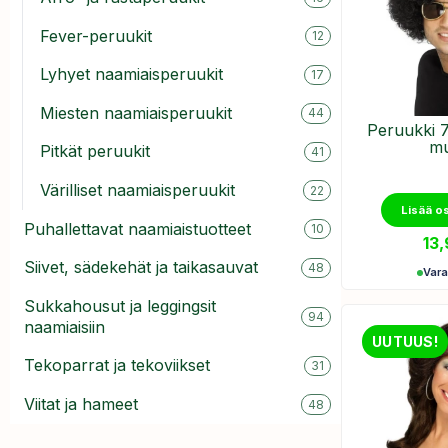
Fever-peruukit
12
Lyhyet naamiaisperuukit
17
Miesten naamiaisperuukit
44
Peruukki 7
mu
Pitkät peruukit
41
Värilliset naamiaisperuukit
22
Lisää o
Puhallettavat naamiaistuotteet
10
13
Siivet, sädekehät ja taikasauvat
48
Var
Sukkahousut ja leggingsit
94
naamiaisiin
UUTUUS!
Tekoparrat ja tekoviikset
31
Viitat ja hameet
48