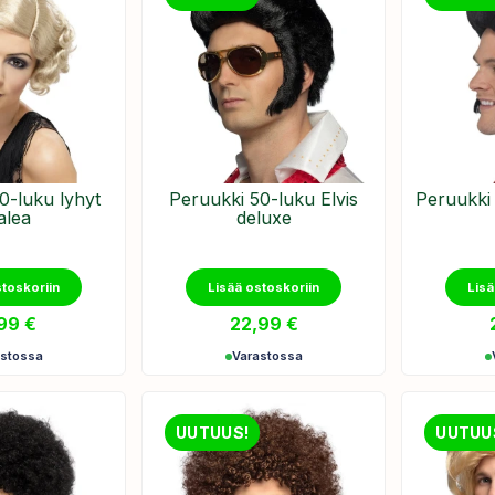
0-luku lyhyt
Peruukki 50-luku Elvis
Peruukki
alea
deluxe
stoskoriin
Lisää ostoskoriin
Lisä
,99
€
22,99
€
astossa
Varastossa
UUTUUS!
UUTUU