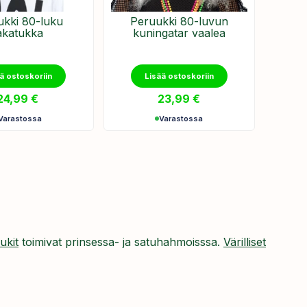
ukki 80-luku
Peruukki 80-luvun
akatukka
kuningatar vaalea
ä ostoskoriin
Lisää ostoskoriin
24,99
€
23,99
€
Varastossa
Varastossa
ukit
toimivat prinsessa- ja satuhahmoisssa.
Värilliset