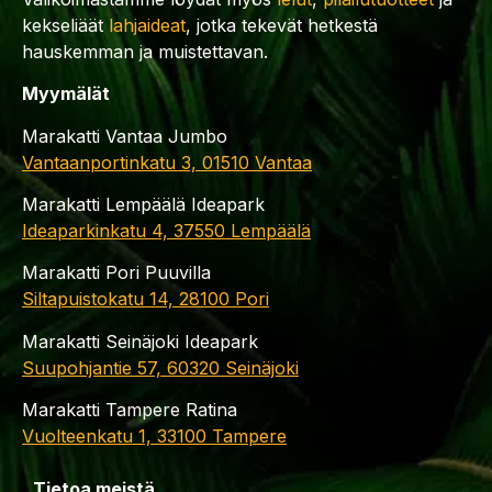
kekseliäät
lahjaideat
, jotka tekevät hetkestä
hauskemman ja muistettavan.
Myymälät
Marakatti Vantaa Jumbo
Vantaanportinkatu 3, 01510 Vantaa
Marakatti Lempäälä Ideapark
Ideaparkinkatu 4, 37550 Lempäälä
Marakatti Pori Puuvilla
Siltapuistokatu 14, 28100 Pori
Marakatti Seinäjoki Ideapark
Suupohjantie 57, 60320 Seinäjoki
Marakatti Tampere Ratina
Vuolteenkatu 1, 33100 Tampere
Tietoa meistä