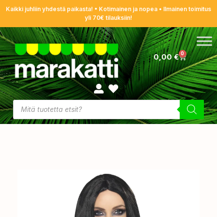
Kaikki juhliin yhdestä paikasta! • Kotimainen ja nopea • Ilmainen toimitus
yli 70€ tilauksiin!
0
0,00
€