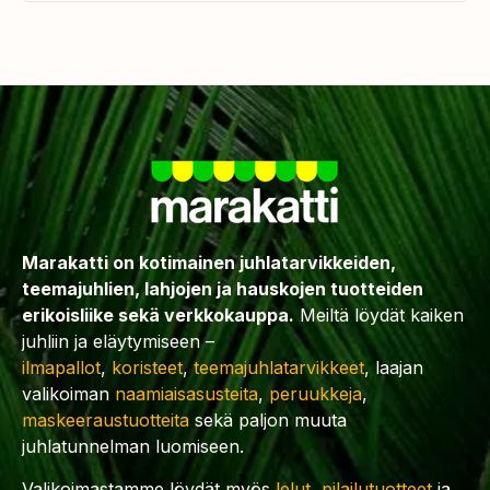
Marakatti on kotimainen juhlatarvikkeiden,
teemajuhlien, lahjojen ja hauskojen tuotteiden
erikoisliike sekä verkkokauppa.
Meiltä löydät kaiken
juhliin ja eläytymiseen –
ilmapallot
,
koristeet
,
teemajuhlatarvikkeet
, laajan
valikoiman
naamiaisasusteita
,
peruukkeja
,
maskeeraustuotteita
sekä paljon muuta
juhlatunnelman luomiseen.
Valikoimastamme löydät myös
lelut
,
pilailutuotteet
ja