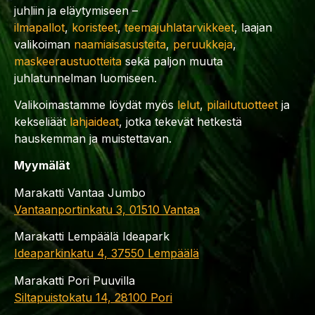
juhliin ja eläytymiseen –
ilmapallot
,
koristeet
,
teemajuhlatarvikkeet
, laajan
valikoiman
naamiaisasusteita
,
peruukkeja
,
maskeeraustuotteita
sekä paljon muuta
juhlatunnelman luomiseen.
Valikoimastamme löydät myös
lelut
,
pilailutuotteet
ja
kekseliäät
lahjaideat
, jotka tekevät hetkestä
hauskemman ja muistettavan.
Myymälät
Marakatti Vantaa Jumbo
Vantaanportinkatu 3, 01510 Vantaa
Marakatti Lempäälä Ideapark
Ideaparkinkatu 4, 37550 Lempäälä
Marakatti Pori Puuvilla
Siltapuistokatu 14, 28100 Pori