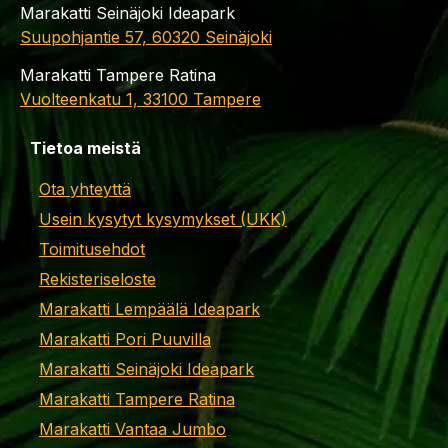
Marakatti Seinäjoki Ideapark
Suupohjantie 57, 60320 Seinäjoki
Marakatti Tampere Ratina
Vuolteenkatu 1, 33100 Tampere
Tietoa meistä
Ota yhteyttä
Usein kysytyt kysymykset (UKK)
Toimitusehdot
Rekisteriseloste
Marakatti Lempäälä Ideapark
Marakatti Pori Puuvilla
Marakatti Seinäjoki Ideapark
Marakatti Tampere Ratina
Marakatti Vantaa Jumbo