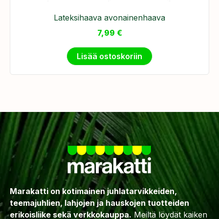
Lateksihaava avonainenhaava
7,99
€
Lisää ostoskoriin
Marakatti on kotimainen juhlatarvikkeiden,
teemajuhlien, lahjojen ja hauskojen tuotteiden
erikoisliike sekä verkkokauppa.
Meiltä löydät kaiken