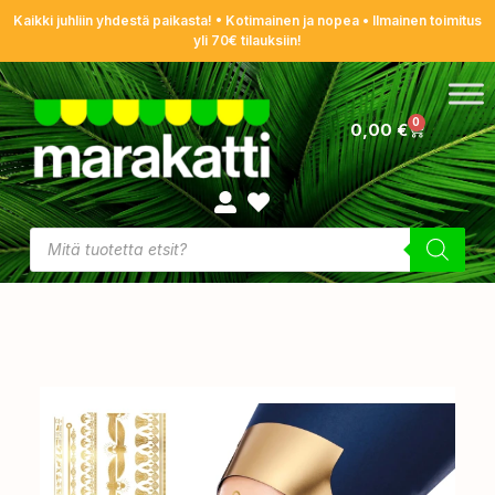
Kaikki juhliin yhdestä paikasta! • Kotimainen ja nopea • Ilmainen toimitus
yli 70€ tilauksiin!
0
0,00
€