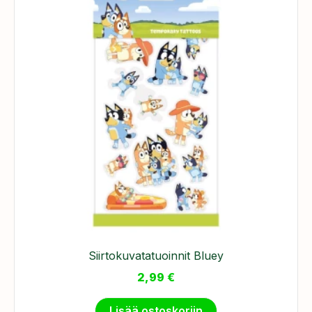
Siirtokuvatatuoinnit Bluey
2,99
€
Lisää ostoskoriin