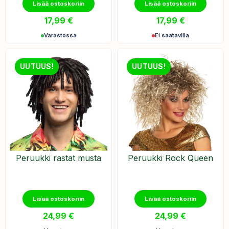
Lisää ostoskoriin
Lisää ostoskoriin
17,99
€
17,99
€
Varastossa
Ei saatavilla
UUTUUS!
UUTUUS!
Peruukki rastat musta
Peruukki Rock Queen
Lisää ostoskoriin
Lisää ostoskoriin
24,99
€
24,99
€