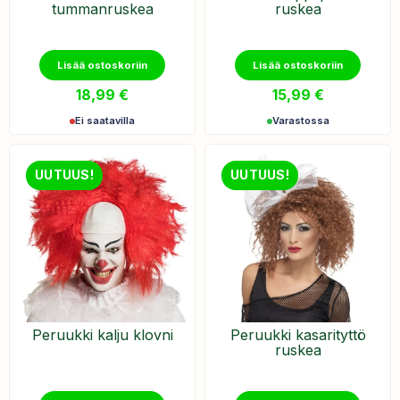
tummanruskea
ruskea
Lisää ostoskoriin
Lisää ostoskoriin
18,99
€
15,99
€
Ei saatavilla
Varastossa
UUTUUS!
UUTUUS!
Peruukki kalju klovni
Peruukki kasarityttö
ruskea