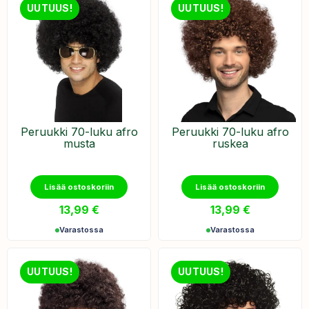
UUTUUS!
UUTUUS!
Peruukki 70-luku afro
Peruukki 70-luku afro
musta
ruskea
Lisää ostoskoriin
Lisää ostoskoriin
13,99
€
13,99
€
Varastossa
Varastossa
UUTUUS!
UUTUUS!