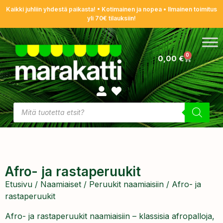
Kaikki juhliin yhdestä paikasta! • Kotimainen ja nopea • Ilmainen toimitus
yli 70€ tilauksiin!
0
0,00
€
Afro- ja rastaperuukit
Etusivu
/
Naamiaiset
/
Peruukit naamiaisiin
/ Afro- ja
rastaperuukit
Afro- ja rastaperuukit naamiaisiin – klassisia afropalloja,