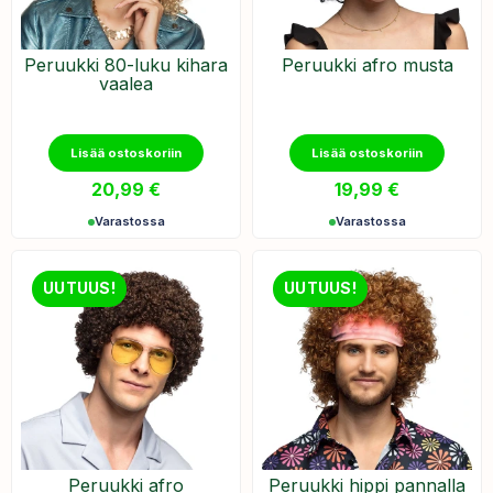
Peruukki 80-luku kihara
Peruukki afro musta
vaalea
Lisää ostoskoriin
Lisää ostoskoriin
20,99
€
19,99
€
Varastossa
Varastossa
UUTUUS!
UUTUUS!
Peruukki afro
Peruukki hippi pannalla