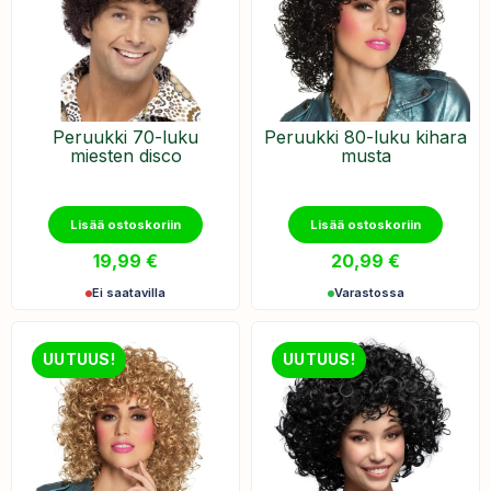
Peruukki 70-luku
Peruukki 80-luku kihara
miesten disco
musta
Lisää ostoskoriin
Lisää ostoskoriin
19,99
€
20,99
€
Ei saatavilla
Varastossa
UUTUUS!
UUTUUS!