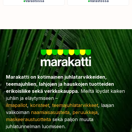
Varastossa
Varastossa
Marakatti on kotimainen juhlatarvikkeiden,
teemajuhlien, lahjojen ja hauskojen tuotteiden
erikoisliike sekä verkkokauppa.
Meiltä löydät kaiken
juhliin ja eläytymiseen –
ilmapallot
,
koristeet
,
teemajuhlatarvikkeet
, laajan
valikoiman
naamiaisasusteita
,
peruukkeja
,
maskeeraustuotteita
sekä paljon muuta
juhlatunnelman luomiseen.