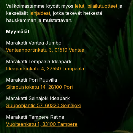
Valikoimastamme löydät myös
lelut
,
pilailutuotteet
ja
kekseliäät
lahjaideat
, jotka tekevät hetkestä
hauskemman ja muistettavan.
Myymälät
Marakatti Vantaa Jumbo
Vantaanportinkatu 3, 01510 Vantaa
Marakatti Lempäälä Ideapark
Ideaparkinkatu 4, 37550 Lempäälä
Marakatti Pori Puuvilla
Siltapuistokatu 14, 28100 Pori
Marakatti Seinäjoki Ideapark
Suupohjantie 57, 60320 Seinäjoki
Marakatti Tampere Ratina
Vuolteenkatu 1, 33100 Tampere