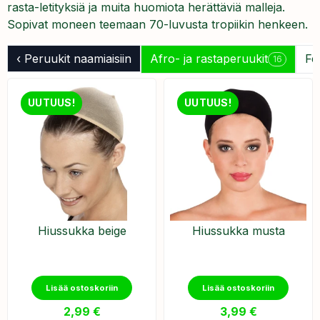
rasta-letityksiä ja muita huomiota herättäviä malleja.
Sopivat moneen teemaan 70-luvusta tropiikin henkeen.
‹ Peruukit naamiaisiin
Afro- ja rastaperuukit
Fe
16
UUTUUS!
UUTUUS!
Hiussukka beige
Hiussukka musta
Lisää ostoskoriin
Lisää ostoskoriin
2,99
€
3,99
€