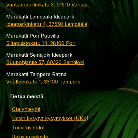
Vantaanportinkatu 3, 01510 Vantaa
Marakatti Lempäälä Ideapark
Ideaparkinkatu 4, 37550 Lempäälä
Marakatti Pori Puuvilla
Siltapuistokatu 14, 28100 Pori
Marakatti Seinäjoki Ideapark
Suupohjantie 57, 60320 Seinäjoki
Marakatti Tampere Ratina
Vuolteenkatu 1, 33100 Tampere
Tietoa meistä
Ota yhteyttä
Usein kysytyt kysymykset (UKK)
Toimitusehdot
Rekisteriseloste