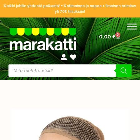
Kaikki juhliin yhdestä paikasta! • Kotimainen ja nopea • Ilmainen toimitus
yli 70€ tilauksiin!
0
0,00
€