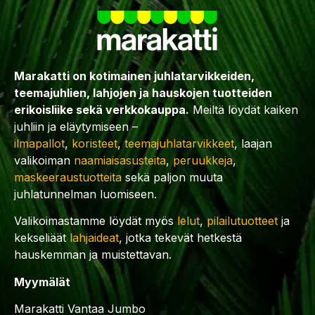
Marakatti on kotimainen juhlatarvikkeiden,
teemajuhlien, lahjojen ja hauskojen tuotteiden
erikoisliike sekä verkkokauppa.
Meiltä löydät kaiken
juhliin ja eläytymiseen –
ilmapallot
,
koristeet
,
teemajuhlatarvikkeet
, laajan
valikoiman
naamiaisasusteita
,
peruukkeja
,
maskeeraustuotteita
sekä paljon muuta
juhlatunnelman luomiseen.
Valikoimastamme löydät myös
lelut
,
pilailutuotteet
ja
kekseliäät
lahjaideat
, jotka tekevät hetkestä
hauskemman ja muistettavan.
Myymälät
Marakatti Vantaa Jumbo