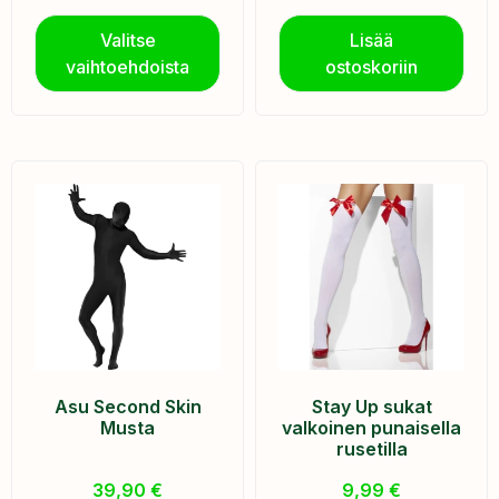
Valitse
Lisää
vaihtoehdoista
ostoskoriin
Asu Second Skin
Stay Up sukat
Musta
valkoinen punaisella
rusetilla
39,90
€
9,99
€