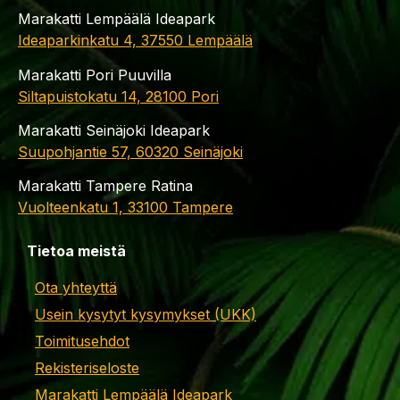
Marakatti Lempäälä Ideapark
Ideaparkinkatu 4, 37550 Lempäälä
Marakatti Pori Puuvilla
Siltapuistokatu 14, 28100 Pori
Marakatti Seinäjoki Ideapark
Suupohjantie 57, 60320 Seinäjoki
Marakatti Tampere Ratina
Vuolteenkatu 1, 33100 Tampere
Tietoa meistä
Ota yhteyttä
Usein kysytyt kysymykset (UKK)
Toimitusehdot
Rekisteriseloste
Marakatti Lempäälä Ideapark