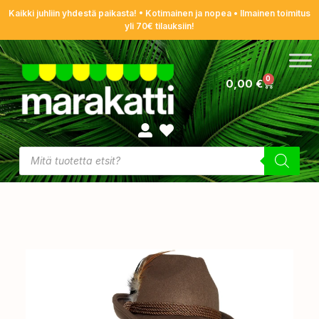
Kaikki juhliin yhdestä paikasta! • Kotimainen ja nopea • Ilmainen toimitus
yli 70€ tilauksiin!
0
0,00
€