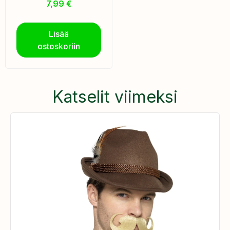
7,99
€
Lisää
ostoskoriin
Katselit viimeksi