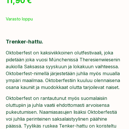
11,90
€
Varasto loppu
Trenker-hattu.
Oktoberfest on kaksiviikkoinen olutfestivaali, joka
pidetään joka vuosi Münchenissä Theresienwiesenin
aukiolla Saksassa syyskuun ja lokakuun vaihteessa.
Oktoberfest-nimellä järjestetään juhlia myös muualla
ympäri maailmaa. Oktoberfestiin kuuluu olennaisena
osana kauniit ja muodokkaat olutta tarjoilevat naiset.
Oktoberfest on rantautunut myös suomalaisiin
oluttupiin ja juhla vaatii ehdottomasti arvoisensa
pukeutumisen. Naamiasasujen lisäksi Oktoberfestiä
voi juhlia perinteinen saksalaistyylinen päähine
päässä. Tyylikäs ruskea Tenker-hattu on koristeltu