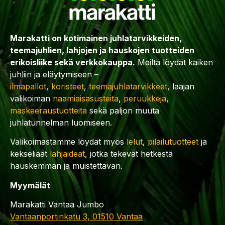
Marakatti on kotimainen juhlatarvikkeiden,
teemajuhlien, lahjojen ja hauskojen tuotteiden
erikoisliike sekä verkkokauppa.
Meiltä löydät kaiken
juhliin ja eläytymiseen –
ilmapallot
,
koristeet
,
teemajuhlatarvikkeet
, laajan
valikoiman
naamiaisasusteita
,
peruukkeja
,
maskeeraustuotteita
sekä paljon muuta
juhlatunnelman luomiseen.
Valikoimastamme löydät myös
lelut
,
pilailutuotteet
ja
kekseliäät
lahjaideat
, jotka tekevät hetkestä
hauskemman ja muistettavan.
Myymälät
Marakatti Vantaa Jumbo
Vantaanportinkatu 3, 01510 Vantaa