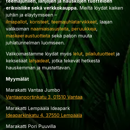
teemajuhlien, lahjojen ja hauskojen tuotteiden
erikoisliike sekä verkkokauppa.
Meiltä löydät kaiken
juhliin ja eläytymiseen –
ilmapallot
,
koristeet
,
teemajuhlatarvikkeet
, laajan
valikoiman
naamiaisasusteita
,
peruukkeja
,
maskeeraustuotteita
sekä paljon muuta
juhlatunnelman luomiseen.
Valikoimastamme löydät myös
lelut
,
pilailutuotteet
ja
kekseliäät
lahjaideat
, jotka tekevät hetkestä
hauskemman ja muistettavan.
Myymälät
Marakatti Vantaa Jumbo
Vantaanportinkatu 3, 01510 Vantaa
Marakatti Lempäälä Ideapark
Ideaparkinkatu 4, 37550 Lempäälä
Marakatti Pori Puuvilla