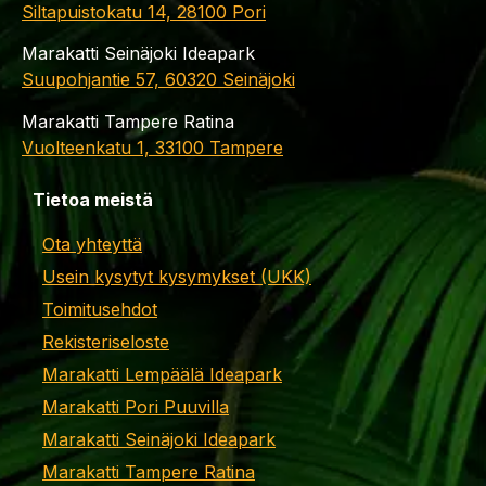
Siltapuistokatu 14, 28100 Pori
Marakatti Seinäjoki Ideapark
Suupohjantie 57, 60320 Seinäjoki
Marakatti Tampere Ratina
Vuolteenkatu 1, 33100 Tampere
Tietoa meistä
Ota yhteyttä
Usein kysytyt kysymykset (UKK)
Toimitusehdot
Rekisteriseloste
Marakatti Lempäälä Ideapark
Marakatti Pori Puuvilla
Marakatti Seinäjoki Ideapark
Marakatti Tampere Ratina