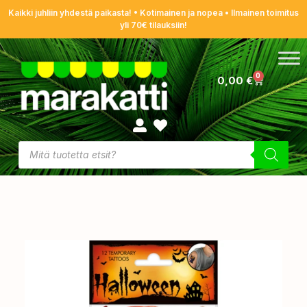
Kaikki juhliin yhdestä paikasta! • Kotimainen ja nopea • Ilmainen toimitus
yli 70€ tilauksiin!
0
0,00
€