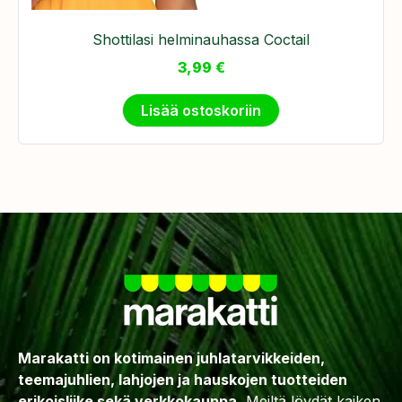
Shottilasi helminauhassa Coctail
3,99
€
Lisää ostoskoriin
Marakatti on kotimainen juhlatarvikkeiden,
teemajuhlien, lahjojen ja hauskojen tuotteiden
erikoisliike sekä verkkokauppa.
Meiltä löydät kaiken