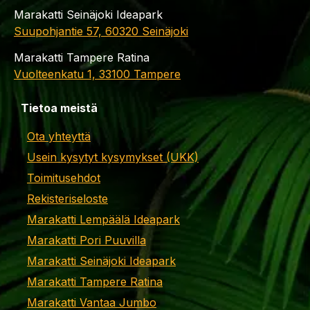
Marakatti Seinäjoki Ideapark
Suupohjantie 57, 60320 Seinäjoki
Marakatti Tampere Ratina
Vuolteenkatu 1, 33100 Tampere
Tietoa meistä
Ota yhteyttä
Usein kysytyt kysymykset (UKK)
Toimitusehdot
Rekisteriseloste
Marakatti Lempäälä Ideapark
Marakatti Pori Puuvilla
Marakatti Seinäjoki Ideapark
Marakatti Tampere Ratina
Marakatti Vantaa Jumbo