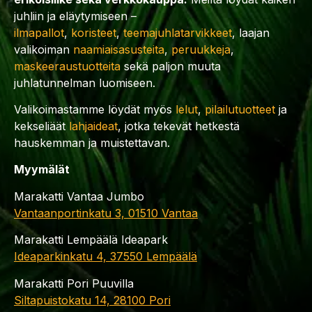
juhliin ja eläytymiseen –
ilmapallot
,
koristeet
,
teemajuhlatarvikkeet
, laajan
valikoiman
naamiaisasusteita
,
peruukkeja
,
maskeeraustuotteita
sekä paljon muuta
juhlatunnelman luomiseen.
Valikoimastamme löydät myös
lelut
,
pilailutuotteet
ja
kekseliäät
lahjaideat
, jotka tekevät hetkestä
hauskemman ja muistettavan.
Myymälät
Marakatti Vantaa Jumbo
Vantaanportinkatu 3, 01510 Vantaa
Marakatti Lempäälä Ideapark
Ideaparkinkatu 4, 37550 Lempäälä
Marakatti Pori Puuvilla
Siltapuistokatu 14, 28100 Pori