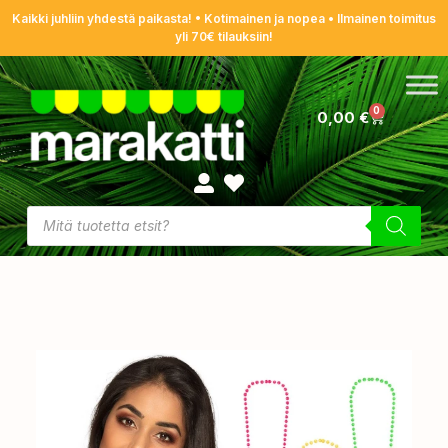
Kaikki juhliin yhdestä paikasta! • Kotimainen ja nopea • Ilmainen toimitus
yli 70€ tilauksiin!
0
0,00
€