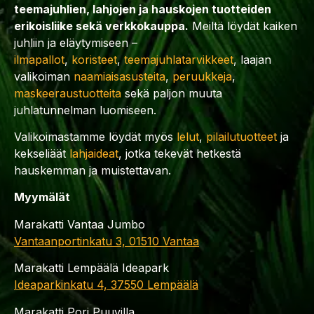
teemajuhlien, lahjojen ja hauskojen tuotteiden
erikoisliike sekä verkkokauppa.
Meiltä löydät kaiken
juhliin ja eläytymiseen –
ilmapallot
,
koristeet
,
teemajuhlatarvikkeet
, laajan
valikoiman
naamiaisasusteita
,
peruukkeja
,
maskeeraustuotteita
sekä paljon muuta
juhlatunnelman luomiseen.
Valikoimastamme löydät myös
lelut
,
pilailutuotteet
ja
kekseliäät
lahjaideat
, jotka tekevät hetkestä
hauskemman ja muistettavan.
Myymälät
Marakatti Vantaa Jumbo
Vantaanportinkatu 3, 01510 Vantaa
Marakatti Lempäälä Ideapark
Ideaparkinkatu 4, 37550 Lempäälä
Marakatti Pori Puuvilla