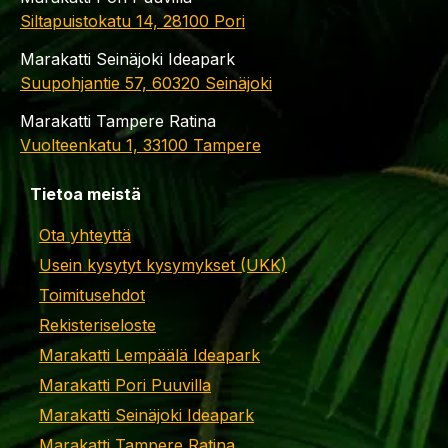
Siltapuistokatu 14, 28100 Pori
Marakatti Seinäjoki Ideapark
Suupohjantie 57, 60320 Seinäjoki
Marakatti Tampere Ratina
Vuolteenkatu 1, 33100 Tampere
Tietoa meistä
Ota yhteyttä
Usein kysytyt kysymykset (UKK)
Toimitusehdot
Rekisteriseloste
Marakatti Lempäälä Ideapark
Marakatti Pori Puuvilla
Marakatti Seinäjoki Ideapark
Marakatti Tampere Ratina