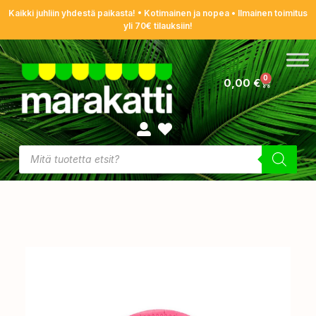
Kaikki juhliin yhdestä paikasta! • Kotimainen ja nopea • Ilmainen toimitus
yli 70€ tilauksiin!
0
0,00
€