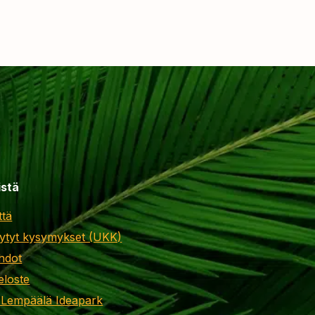
istä
ttä
ytyt kysymykset (UKK)
hdot
eloste
 Lempäälä Ideapark