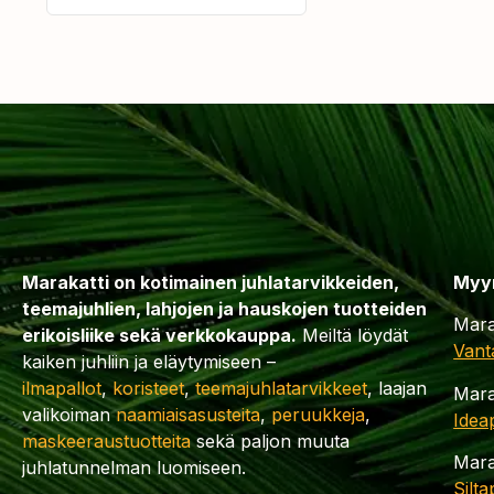
Marakatti on kotimainen juhlatarvikkeiden,
Myy
teemajuhlien, lahjojen ja hauskojen tuotteiden
Mara
erikoisliike sekä verkkokauppa.
Meiltä löydät
Vant
kaiken juhliin ja eläytymiseen –
ilmapallot
,
koristeet
,
teemajuhlatarvikkeet
, laajan
Mara
valikoiman
naamiaisasusteita
,
peruukkeja
,
Idea
maskeeraustuotteita
sekä paljon muuta
Mara
juhlatunnelman luomiseen.
Silt