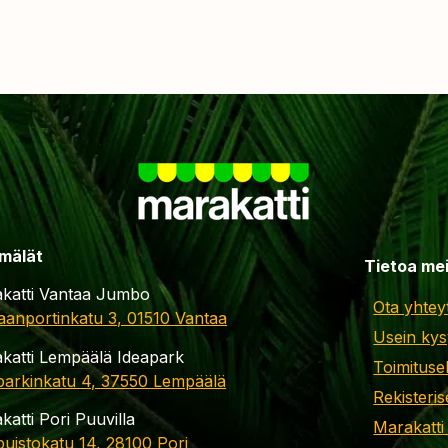
mälät
Tietoa me
katti Vantaa Jumbo
Ota yhtey
aanportinkatu 3, 01510 Vantaa
Usein kys
katti Lempäälä Ideapark
Toimituse
parkinkatu 4, 37550 Lempäälä
Rekisteris
katti Pori Puuvilla
Marakatti
apuistokatu 14, 28100 Pori