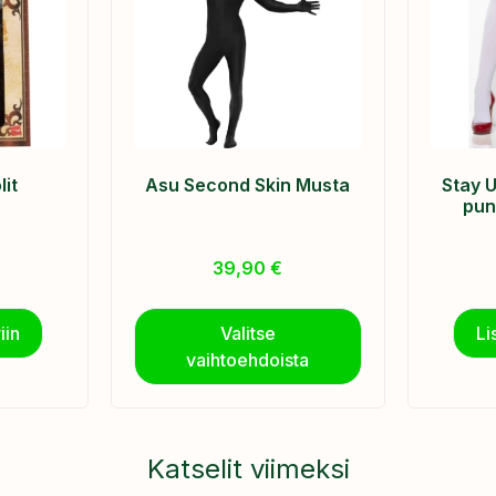
it
Asu Second Skin Musta
Stay U
pun
39,90
€
iin
Valitse
Li
vaihtoehdoista
Katselit viimeksi