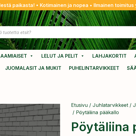
destä paikasta! • Kotimainen ja nopea • Ilmainen toimitus y
AAMIAISET
LELUT JA PELIT
LAHJAKORTIT
JUOMALASIT JA MUKIT
PUHELINTARVIKKEET
SÄ
Etusivu
/
Juhlatarvikkeet
/
J
/ Pöytäliina pääkallo
Pöytäliina 