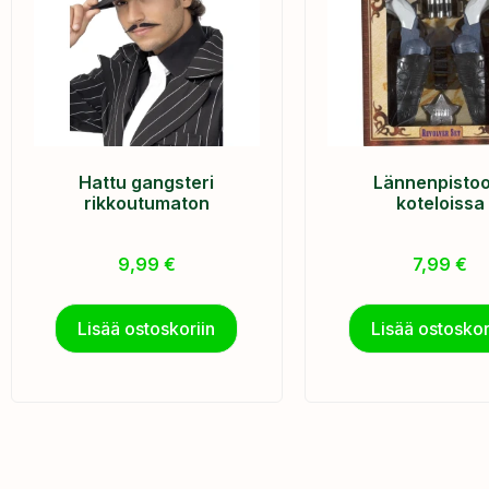
Hattu gangsteri
Lännenpistool
rikkoutumaton
koteloissa
9,99
€
7,99
€
Lisää ostoskoriin
Lisää ostoskor