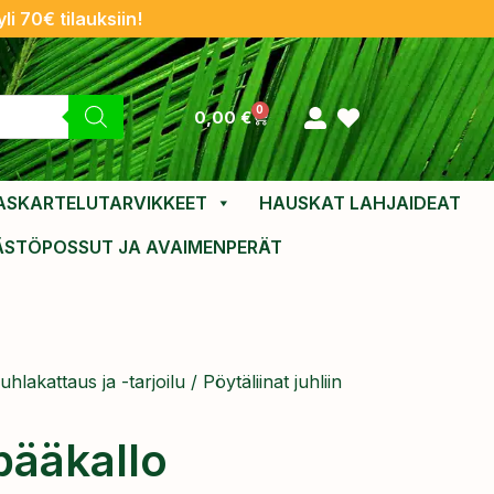
li 70€ tilauksiin!
0
0,00
€
ASKARTELUTARVIKKEET
HAUSKAT LAHJAIDEAT
ÄSTÖPOSSUT JA AVAIMENPERÄT
uhlakattaus ja -tarjoilu
/
Pöytäliinat juhliin
pääkallo