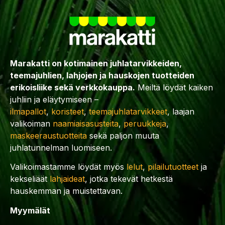
Marakatti on kotimainen juhlatarvikkeiden,
teemajuhlien, lahjojen ja hauskojen tuotteiden
erikoisliike sekä verkkokauppa.
Meiltä löydät kaiken
juhliin ja eläytymiseen –
ilmapallot
,
koristeet
,
teemajuhlatarvikkeet
, laajan
valikoiman
naamiaisasusteita
,
peruukkeja
,
maskeeraustuotteita
sekä paljon muuta
juhlatunnelman luomiseen.
Valikoimastamme löydät myös
lelut
,
pilailutuotteet
ja
kekseliäät
lahjaideat
, jotka tekevät hetkestä
hauskemman ja muistettavan.
Myymälät