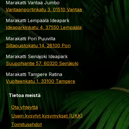
Marakatti Vantaa Jumbo
Vantaanportinkatu 3, 01510 Vantaa
Marakatti Lempäälä Ideapark
Ideaparkinkatu 4, 37550 Lempäälä
Marakatti Pori Puuvilla
Siltapuistokatu 14, 28100 Pori
Marakatti Seinäjoki Ideapark
Suupohjantie 57, 60320 Seinäjoki
Marakatti Tampere Ratina
Vuolteenkatu 1, 33100 Tampere
Tietoa meistä
Ota yhteyttä
Usein kysytyt kysymykset (UKK)
Toimitusehdot