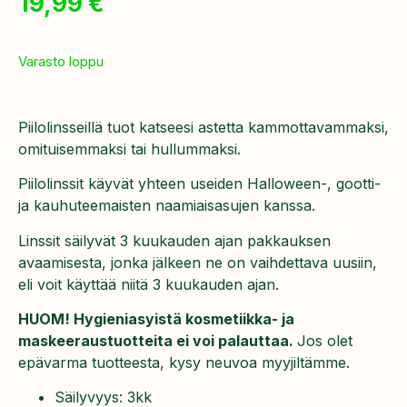
19,99
€
Varasto loppu
Piilolinsseillä tuot katseesi astetta kammottavammaksi,
omituisemmaksi tai hullummaksi.
Piilolinssit käyvät yhteen useiden Halloween-, gootti-
ja kauhuteemaisten naamiaisasujen kanssa.
Linssit säilyvät 3 kuukauden ajan pakkauksen
avaamisesta, jonka jälkeen ne on vaihdettava uusiin,
eli voit käyttää niitä 3 kuukauden ajan.
HUOM! Hygieniasyistä kosmetiikka- ja
maskeeraustuotteita ei voi palauttaa.
Jos olet
epävarma tuotteesta, kysy neuvoa myyjiltämme.
Säilyvyys: 3kk