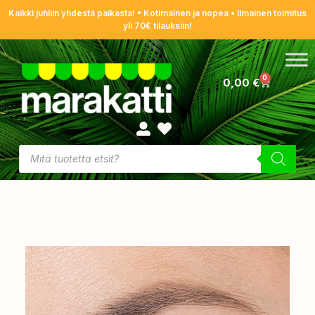
Kaikki juhliin yhdestä paikasta! • Kotimainen ja nopea • Ilmainen toimitus
yli 70€ tilauksiin!
0
0,00
€