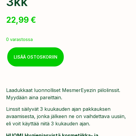
3kk
22,99
€
0 varastossa
LISÄÄ OSTOSKORIIN
Laadukkaat luonnolliset MesmerEyezin piilolinssit.
Myydään aina pareittain.
Linssit säilyvät 3 kuukauden ajan pakkauksen
avaamisesta, jonka jälkeen ne on vaihdettava uusiin,
eli voit käyttää niitä 3 kukauden ajan.
HUOM! Hygieniasyistä kosmetiikka- ja