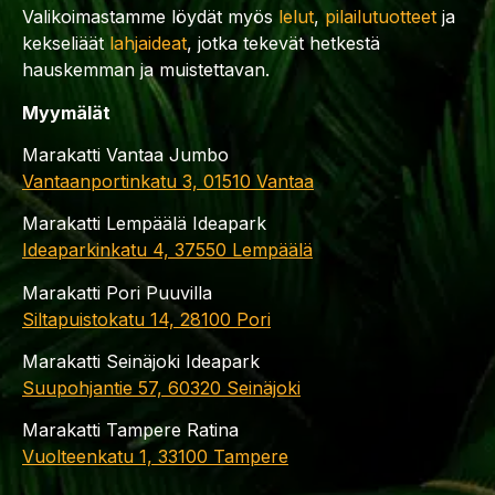
Valikoimastamme löydät myös
lelut
,
pilailutuotteet
ja
kekseliäät
lahjaideat
, jotka tekevät hetkestä
hauskemman ja muistettavan.
Myymälät
Marakatti Vantaa Jumbo
Vantaanportinkatu 3, 01510 Vantaa
Marakatti Lempäälä Ideapark
Ideaparkinkatu 4, 37550 Lempäälä
Marakatti Pori Puuvilla
Siltapuistokatu 14, 28100 Pori
Marakatti Seinäjoki Ideapark
Suupohjantie 57, 60320 Seinäjoki
Marakatti Tampere Ratina
Vuolteenkatu 1, 33100 Tampere