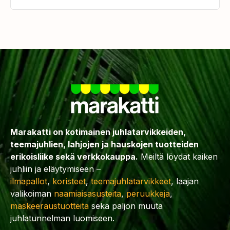
Marakatti on kotimainen juhlatarvikkeiden,
teemajuhlien, lahjojen ja hauskojen tuotteiden
erikoisliike sekä verkkokauppa.
Meiltä löydät kaiken
juhliin ja eläytymiseen –
ilmapallot
,
koristeet
,
teemajuhlatarvikkeet
, laajan
valikoiman
naamiaisasusteita
,
peruukkeja
,
maskeeraustuotteita
sekä paljon muuta
juhlatunnelman luomiseen.