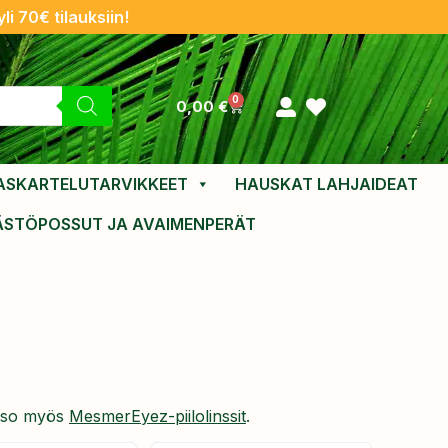
li 70€ tilauksiin!
0
0,00
€
ASKARTELUTARVIKKEET
HAUSKAT LAHJAIDEAT
ÄSTÖPOSSUT JA AVAIMENPERÄT
Katso myös
MesmerEyez-piilolinssit
.