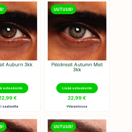
S!
UUTUUS!
nssit Auburn 3kk
Piilolinssit Autumn Mist
3kk
ä ostoskoriin
Lisää ostoskoriin
22,99
€
22,99
€
Ei saatavilla
Varastossa
S!
UUTUUS!