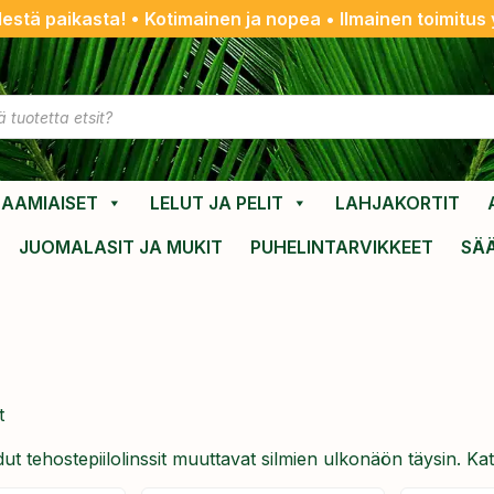
destä paikasta! • Kotimainen ja nopea • Ilmainen toimitus y
AAMIAISET
LELUT JA PELIT
LAHJAKORTIT
JUOMALASIT JA MUKIT
PUHELINTARVIKKEET
SÄ
t
vioidut tehostepiilolinssit muuttavat silmien ulkonäön täysin. 