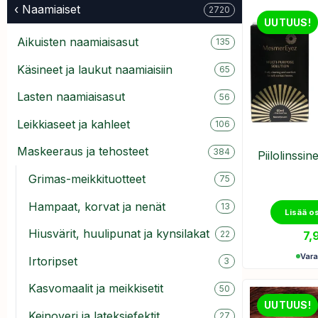
‹ Naamiaiset
2720
UUTUUS!
Aikuisten naamiaisasut
135
Käsineet ja laukut naamiaisiin
65
Lasten naamiaisasut
56
Leikkiaseet ja kahleet
106
Maskeeraus ja tehosteet
384
Piilolinssin
Grimas-meikkituotteet
75
Hampaat, korvat ja nenät
13
Lisää o
Hiusvärit, huulipunat ja kynsilakat
7,
22
Var
Irtoripset
3
Kasvomaalit ja meikkisetit
50
UUTUUS!
Keinoveri ja lateksiefektit
27