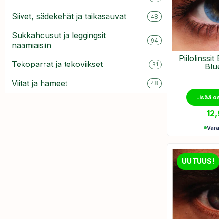
Siivet, sädekehät ja taikasauvat
48
Sukkahousut ja leggingsit
94
naamiaisiin
Piilolinssi
Tekoparrat ja tekoviikset
31
Blu
Viitat ja hameet
48
Lisää o
12
Var
UUTUUS!