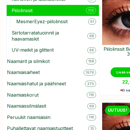
Piilolinssit
106
MesmerEyez-piilolinssit
61
Siirtotarratatuoinnit ja
68
haavamaskit
Piilolinssit
UV-meikit ja glitterit
66
3
Naamarit ja silmikot
158
Naamiaisaiheet
Lisää o
1976
22
Naamiaishatut ja päähineet
370
Ei sa
Naamiaiskorut
116
Naamiaissilmälasit
69
UUTUUS!
Peruukit naamiaisiin
116
Puhallettavat naamiaistuotteet
10