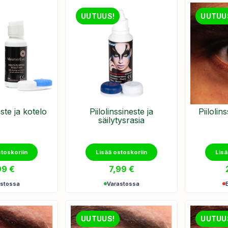
UUTUUS!
UUTUU
este ja kotelo
Piilolinssineste ja
Piiloli
säilytysrasia
stoskoriin
Lisää ostoskoriin
Lisä
99
€
7,99
€
astossa
Varastossa
UUTUUS!
UUTUU