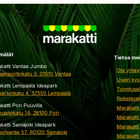
mälät
Tietoa me
katti Vantaa Jumbo
Ota yhtey
aanportinkatu 3, 01510 Vantaa
Usein kys
katti Lempäälä Ideapark
Toimituse
parkinkatu 4, 37550 Lempäälä
Rekisteris
katti Pori Puuvilla
Marakatti
apuistokatu 14, 28100 Pori
Marakatti
katti Seinäjoki Ideapark
Marakatti
ohjantie 57, 60320 Seinäjoki
Marakatti