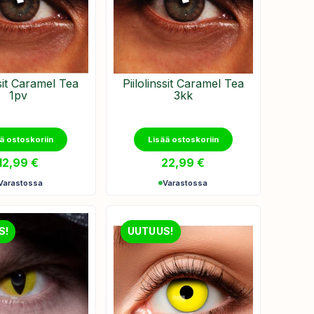
ssit Caramel Tea
Piilolinssit Caramel Tea
1pv
3kk
ä ostoskoriin
Lisää ostoskoriin
12,99
€
22,99
€
Varastossa
Varastossa
S!
UUTUUS!