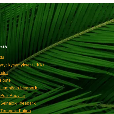
istä
ttä
ytyt kysymykset (UKK)
hdot
eloste
 Lempäälä Ideapark
 Pori Puuvilla
 Seinäjoki Ideapark
 Tampere Ratina