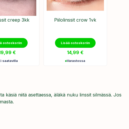
nssit creep 3kk
Piilolinssit crow 1vk
ä ostoskoriin
Lisää ostoskoriin
19,99
€
14,99
€
Ei saatavilla
Varastossa
ita käsiä niitä asettaessa, äläkä nuku linssit silmässä. Jos
imasta.