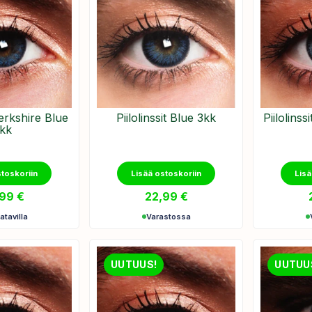
 Berkshire Blue
Piilolinssit Blue 3kk
Piilolins
kk
stoskoriin
Lisää ostoskoriin
Lisä
,99
€
22,99
€
atavilla
Varastossa
UUTUUS!
UUTUU