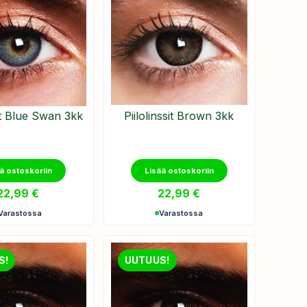
sit Blue Swan 3kk
Piilolinssit Brown 3kk
ä ostoskoriin
Lisää ostoskoriin
22,99
€
22,99
€
Varastossa
Varastossa
S!
UUTUUS!