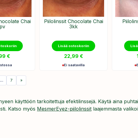
 Chocolate Chai
Piilolinssit Chocolate Chai
Piiloli
pv
3kk
stoskoriin
Lisää ostoskoriin
Lisä
,99
€
22,99
€
astossa
Ei saatavilla
…
7
»
 lyhyeen käyttöön tarkoitettuja efektilinssejä. Käytä aina puhta
mästi. Katso myös
MesmerEyez-piilolinssit
laajemmasta valiko