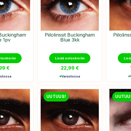
t Buckingham
Piilolinssit Buckingham
Piilolin
e 1pv
Blue 3kk
stoskoriin
Lisää ostoskoriin
Lisä
,99
€
22,99
€
astossa
Varastossa
UUTUUS!
UUTUU