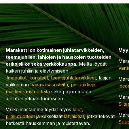
Marakatti on kotimainen juhlatarvikkeiden,
Myy
teemajuhlien, lahjojen ja hauskojen tuotteiden
Mara
erikoisliike sekä verkkokauppa.
Meiltä löydät
Vant
kaiken juhliin ja eläytymiseen –
ilmapallot
,
koristeet
,
teemajuhlatarvikkeet
, laajan
Mara
valikoiman
naamiaisasusteita
,
peruukkeja
,
Idea
maskeeraustuotteita
sekä paljon muuta
Mara
juhlatunnelman luomiseen.
Silt
Valikoimastamme löydät myös
lelut
,
Mara
pilailutuotteet
ja kekseliäät
lahjaideat
, jotka tekevät
Suup
hetkestä hauskemman ja muistettavan.