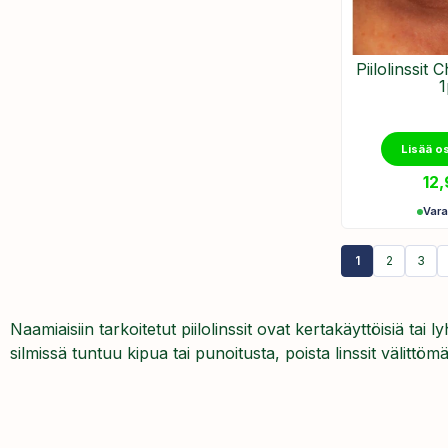
Piilolinssit
1
Lisää o
12
Var
1
2
3
Naamiaisiin tarkoitetut piilolinssit ovat kertakäyttöisiä tai
silmissä tuntuu kipua tai punoitusta, poista linssit välittö