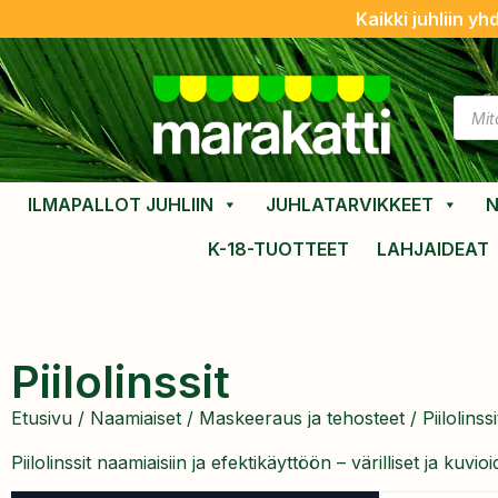
Kaikki juhliin yh
ILMAPALLOT JUHLIIN
JUHLATARVIKKEET
N
K-18-TUOTTEET
LAHJAIDEAT
Piilolinssit
Etusivu
/
Naamiaiset
/
Maskeeraus ja tehosteet
/ Piilolinssi
Piilolinssit naamiaisiin ja efektikäyttöön – värilliset ja ku